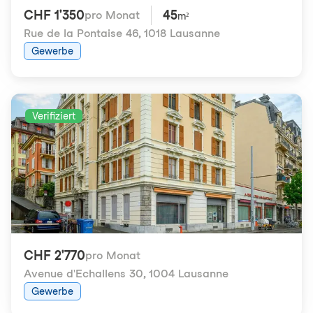
CHF 1'350
45
pro Monat
m²
Rue de la Pontaise 46
,
1018 Lausanne
Gewerbe
Verifiziert
CHF 2'770
pro Monat
Avenue d'Echallens 30
,
1004 Lausanne
Gewerbe