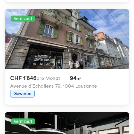
Verifiziert
CHF 1'646
94
pro Monat
m²
Avenue d'Echallens 79
,
1004 Lausanne
Gewerbe
Verifiziert