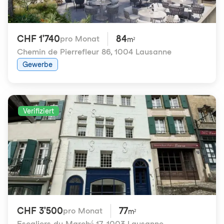
CHF 1'740
84
pro Monat
m²
Chemin de Pierrefleur 86
,
1004 Lausanne
Gewerbe
Verifiziert
CHF 3'500
77
pro Monat
m²
Escaliers-du-Marché 17
,
1003 Lausanne