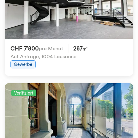
CHF 7'800
267
pro Monat
m²
Auf Anfrage
,
1004 Lausanne
Gewerbe
Verifiziert