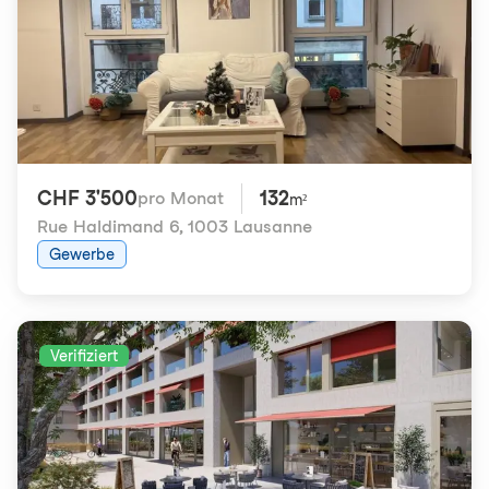
CHF 3'500
132
pro Monat
m²
Rue Haldimand 6
,
1003 Lausanne
Gewerbe
Verifiziert