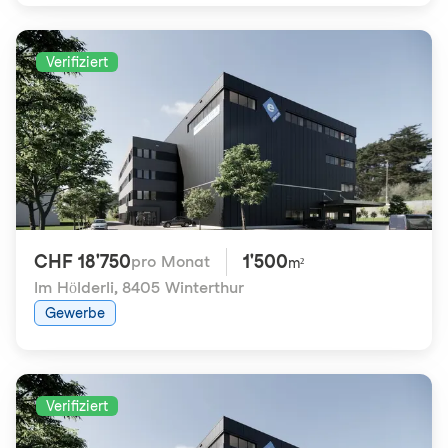
Verifiziert
CHF 18'750
1'500
pro Monat
m²
Im Hölderli
,
8405 Winterthur
Gewerbe
Verifiziert