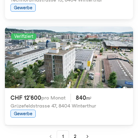
Gewerbe
Verifiziert
CHF 12'600
840
pro Monat
m²
Grüzefeldstrasse 47
,
8404 Winterthur
Gewerbe
1
2