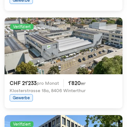
Gewerbe
Verifiziert
CHF 21'233
1'820
pro Monat
m²
Klosterstrasse 18a
,
8406 Winterthur
Gewerbe
Verifiziert