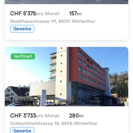
CHF 5'375
157
pro Monat
m²
Stadthausstrasse 111
,
8400 Winterthur
Gewerbe
Verifiziert
CHF 3'733
280
pro Monat
m²
Schlachthofstrasse 19
,
8406 Winterthur
Gewerbe