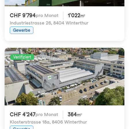
CHF 9'794
1'022
pro Monat
m²
Industriestrasse 26
,
8404 Winterthur
Gewerbe
Verifiziert
CHF 4'247
364
pro Monat
m²
Klosterstrasse 18a
,
8406 Winterthur