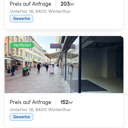
Preis auf Anfrage
203
m²
Untertor 18
,
8400 Winterthur
Gewerbe
Verifiziert
Preis auf Anfrage
152
m²
Untertor 18
,
8400 Winterthur
Gewerbe