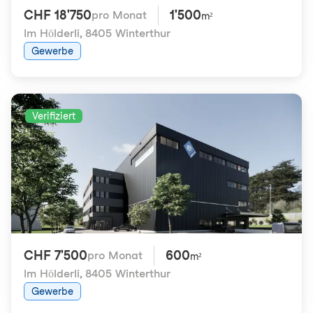
CHF 18'750
1'500
pro Monat
m²
Im Hölderli
,
8405 Winterthur
Gewerbe
Verifiziert
CHF 7'500
600
pro Monat
m²
Im Hölderli
,
8405 Winterthur
Gewerbe