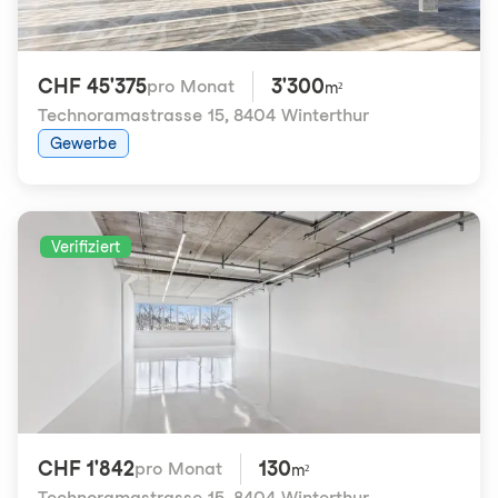
CHF 45'375
3'300
pro Monat
m²
Technoramastrasse 15
,
8404 Winterthur
Gewerbe
Verifiziert
CHF 1'842
130
pro Monat
m²
Technoramastrasse 15
,
8404 Winterthur