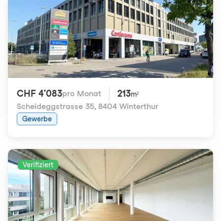
CHF 4'083
213
pro Monat
m²
Scheideggstrasse 35
,
8404 Winterthur
Gewerbe
Verifiziert