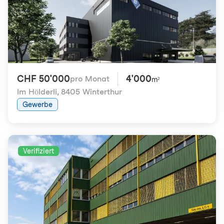
CHF 50'000
4'000
pro Monat
m²
Im Hölderli
,
8405 Winterthur
Gewerbe
Verifiziert