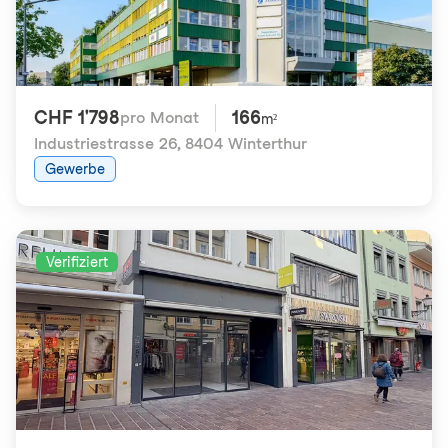
CHF 1'798
166
pro Monat
m²
Industriestrasse 26
,
8404 Winterthur
Gewerbe
Verifiziert