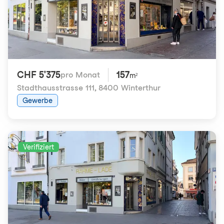
CHF 5'375
157
pro Monat
m²
Stadthausstrasse 111
,
8400 Winterthur
Gewerbe
Verifiziert