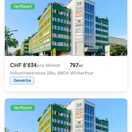
Verifiziert
CHF 8'634
797
pro Monat
m²
Industriestrasse 26a
,
8404 Winterthur
Gewerbe
Verifiziert