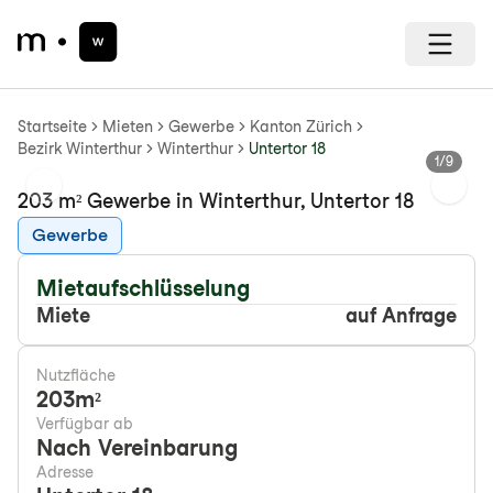
Startseite
Mieten
Gewerbe
Kanton Zürich
Bezirk Winterthur
Winterthur
Untertor 18
1
/
9
Previous slide
Next s
203 m² Gewerbe in Winterthur, Untertor 18
Gewerbe
Mietaufschlüsselung
Miete
auf Anfrage
Nutzfläche
203
m²
Verfügbar ab
Nach Vereinbarung
Adresse