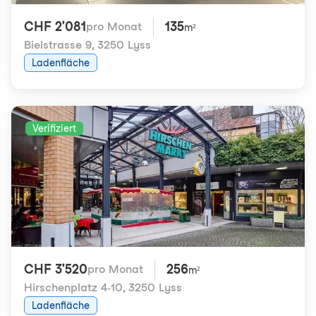
CHF 2'081
135
pro Monat
m²
Bielstrasse 9
,
3250 Lyss
Ladenfläche
Verifiziert
CHF 3'520
256
pro Monat
m²
Hirschenplatz 4-10
,
3250 Lyss
Ladenfläche