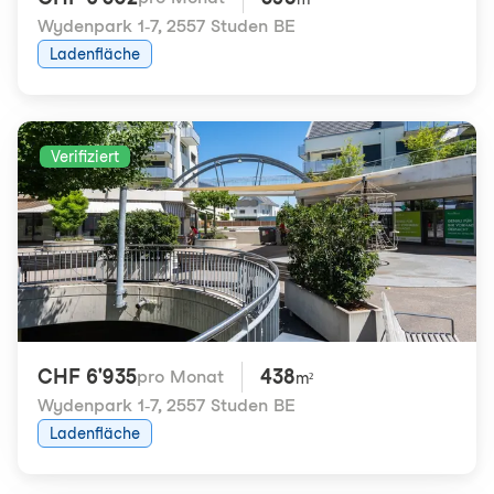
Wydenpark 1-7
,
2557 Studen BE
Ladenfläche
Verifiziert
CHF 6'935
438
pro Monat
m²
Wydenpark 1-7
,
2557 Studen BE
Ladenfläche