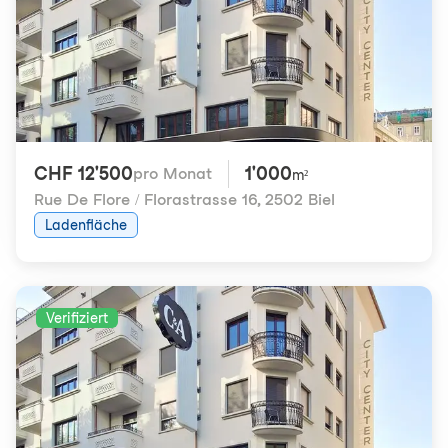
CHF 12'500
1'000
pro Monat
m²
Rue De Flore / Florastrasse 16
,
2502 Biel
Ladenfläche
Verifiziert