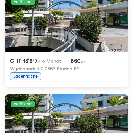
Verifiziert
CHF 13'617
860
pro Monat
m²
Wydenpark 1-7
,
2557 Studen BE
Ladenfläche
Verifiziert