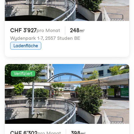
CHF 3'927
248
pro Monat
m²
Wydenpark 1-7
,
2557 Studen BE
Ladenfläche
Verifiziert
CHF 6'302
398
pro Monat
m²