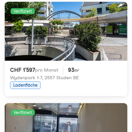
Verifiziert
CHF 1'597
93
pro Monat
m²
Wydenpark 1-7
,
2557 Studen BE
Ladenfläche
Verifiziert