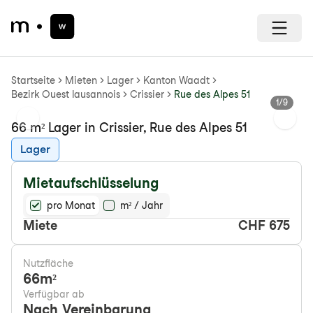
Startseite
Mieten
Lager
Kanton Waadt
Bezirk Ouest lausannois
Crissier
Rue des Alpes 51
1
/
9
Previous slide
Next s
66 m² Lager in Crissier, Rue des Alpes 51
Lager
Mietaufschlüsselung
pro Monat
m² / Jahr
Miete
CHF 675
Nutzfläche
66
m²
Verfügbar ab
Nach Vereinbarung