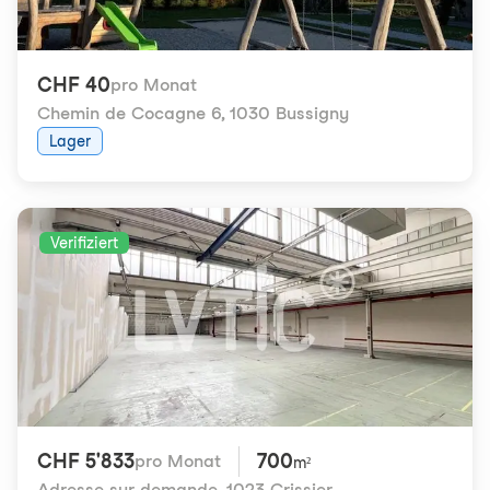
CHF 40
pro Monat
Chemin de Cocagne 6
,
1030 Bussigny
Lager
Verifiziert
CHF 5'833
700
pro Monat
m²
Adresse sur demande
,
1023 Crissier