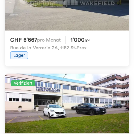
CHF 6'667
1'000
pro Monat
m²
Rue de la Verrerie 2A
,
1162 St-Prex
Lager
Verifiziert