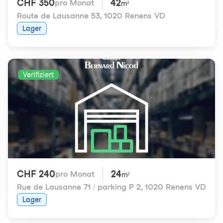
CHF 350
42
pro Monat
m²
Route de Lausanne 53
,
1020 Renens VD
Lager
Verifiziert
CHF 240
24
pro Monat
m²
Rue de Lausanne 71 / parking P 2
,
1020 Renens VD
Lager