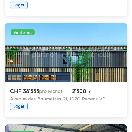
Lager
Verifiziert
CHF 38'333
2'300
pro Monat
m²
Avenue des Baumettes 21
,
1020 Renens VD
Lager