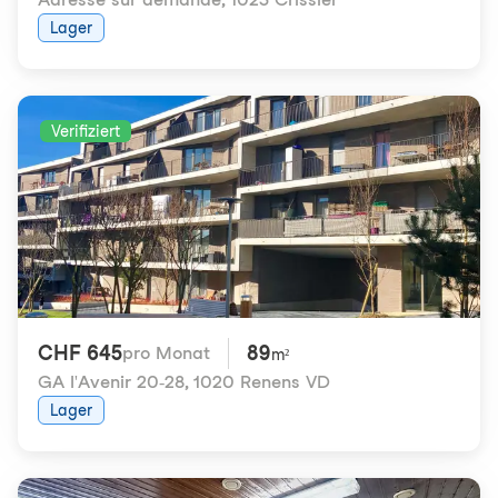
Lager
Verifiziert
CHF 645
89
pro Monat
m²
GA l'Avenir 20-28
,
1020 Renens VD
Lager