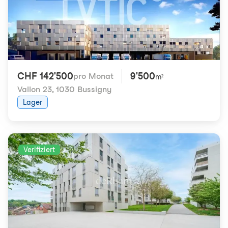
CHF 142'500
9'500
pro Monat
m²
Vallon 23
,
1030 Bussigny
Lager
Verifiziert