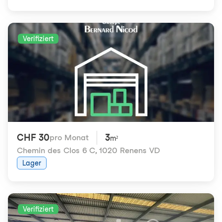
Verifiziert
CHF 30
3
pro Monat
m²
Chemin des Clos 6 C
,
1020 Renens VD
Lager
Verifiziert