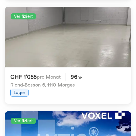
Verifiziert
CHF 1'055
96
pro Monat
m²
Riond-Bosson 6
,
1110 Morges
Lager
Verifiziert