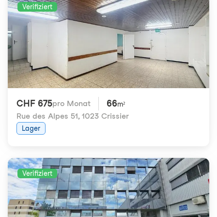
Verifiziert
CHF 675
66
pro Monat
m²
Rue des Alpes 51
,
1023 Crissier
Lager
Verifiziert