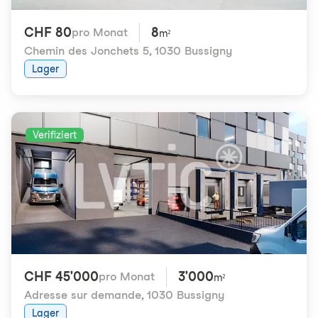
CHF 80
8
pro Monat
m²
Chemin des Jonchets 5
,
1030 Bussigny
Lager
Verifiziert
CHF 45'000
3'000
pro Monat
m²
Adresse sur demande
,
1030 Bussigny
Lager