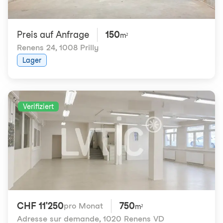
Preis auf Anfrage
150
m²
Renens 24
,
1008 Prilly
Lager
Verifiziert
CHF 11'250
750
pro Monat
m²
Adresse sur demande
,
1020 Renens VD