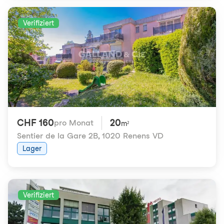
Verifiziert
CHF 160
20
pro Monat
m²
Sentier de la Gare 2B
,
1020 Renens VD
Lager
Verifiziert