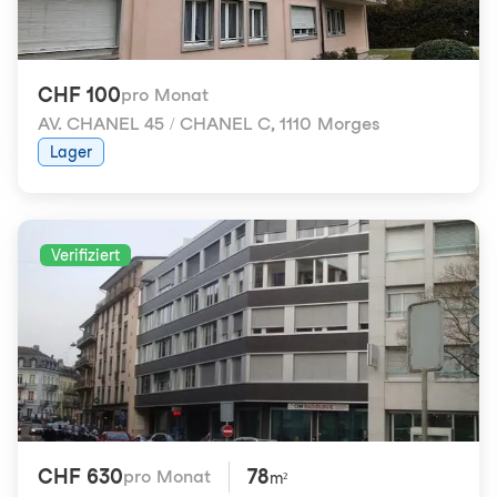
CHF 100
pro Monat
AV. CHANEL 45 / CHANEL C
,
1110 Morges
Lager
Verifiziert
CHF 630
78
pro Monat
m²