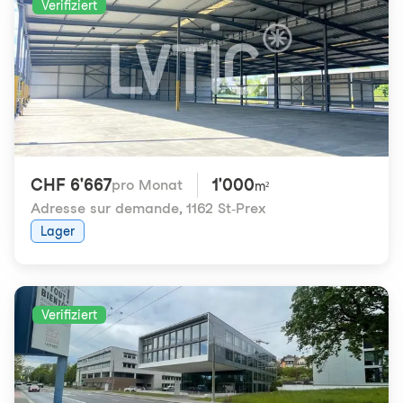
Verifiziert
CHF 6'667
1'000
pro Monat
m²
Adresse sur demande
,
1162 St-Prex
Lager
Verifiziert