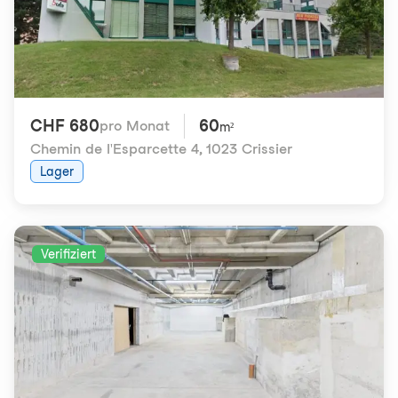
CHF 680
60
pro Monat
m²
Chemin de l'Esparcette 4
,
1023 Crissier
Lager
Verifiziert