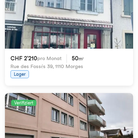
CHF 2'210
50
pro Monat
m²
Rue des Fossés 39
,
1110 Morges
Lager
Verifiziert