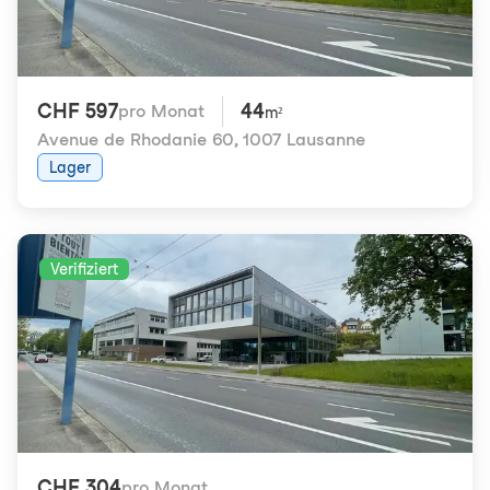
CHF 597
44
pro Monat
m²
Avenue de Rhodanie 60
,
1007 Lausanne
Lager
Verifiziert
CHF 304
pro Monat