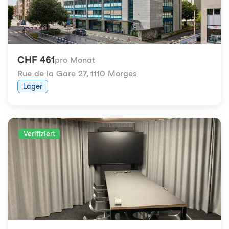
CHF 461
pro Monat
Rue de la Gare 27
,
1110 Morges
Lager
Verifiziert