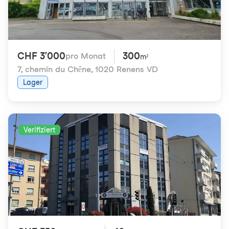
CHF 3'000
300
pro Monat
m²
7, chemin du Chêne
,
1020 Renens VD
Lager
Verifiziert