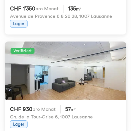
CHF 1'350
135
pro Monat
m²
Avenue de Provence 6-8-26-28
,
1007 Lausanne
Lager
Verifiziert
CHF 930
57
pro Monat
m²
Ch. de la Tour-Grise 6
,
1007 Lausanne
Lager