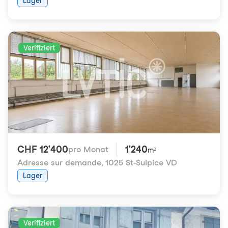
Lager
Verifiziert
CHF 12'400
1'240
pro Monat
m²
Adresse sur demande
,
1025 St-Sulpice VD
Lager
Verifiziert