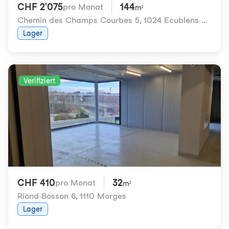
CHF 2'075
144
pro Monat
m²
Chemin des Champs Courbes 5
,
1024 Ecublens VD
Lager
Verifiziert
CHF 410
32
pro Monat
m²
Riond-Bosson 6
,
1110 Morges
Lager