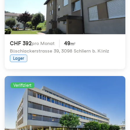
CHF 392
49
pro Monat
m²
Büschiackerstrasse 39
,
3098 Schliern b. Köniz
Lager
Verifiziert