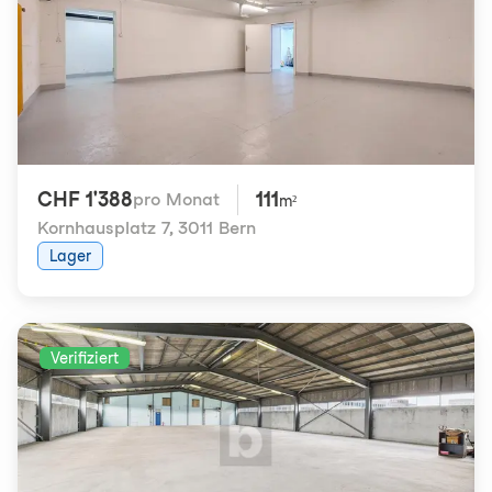
CHF 1'388
111
pro Monat
m²
Kornhausplatz 7
,
3011 Bern
Lager
Verifiziert