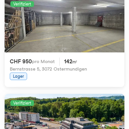
Verifiziert
CHF 950
142
pro Monat
m²
Bernstrasse 5
,
3072 Ostermundigen
Lager
Verifiziert