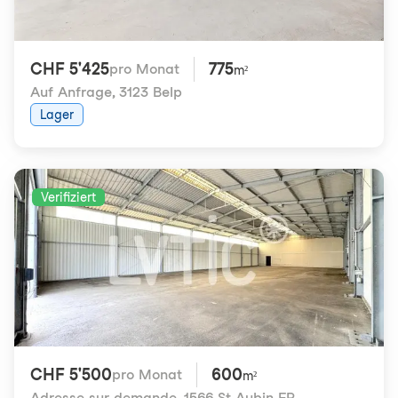
CHF 5'425
775
pro Monat
m²
Auf Anfrage
,
3123 Belp
Lager
Verifiziert
CHF 5'500
600
pro Monat
m²
Adresse sur demande
,
1566 St-Aubin FR