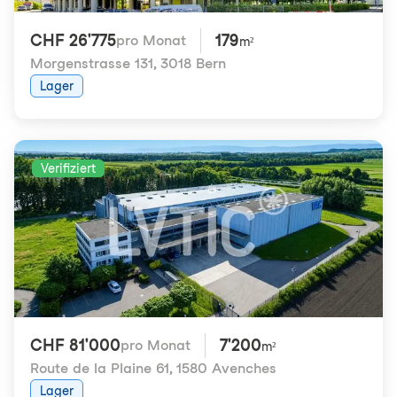
CHF 26'775
179
pro Monat
m²
Morgenstrasse 131
,
3018 Bern
Lager
Verifiziert
CHF 81'000
7'200
pro Monat
m²
Route de la Plaine 61
,
1580 Avenches
Lager