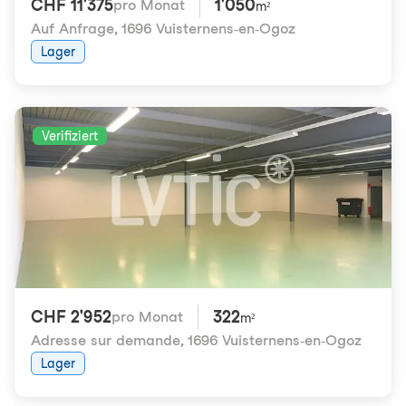
CHF 11'375
1'050
pro Monat
m²
Auf Anfrage
,
1696 Vuisternens-en-Ogoz
Lager
Verifiziert
CHF 2'952
322
pro Monat
m²
Adresse sur demande
,
1696 Vuisternens-en-Ogoz
Lager