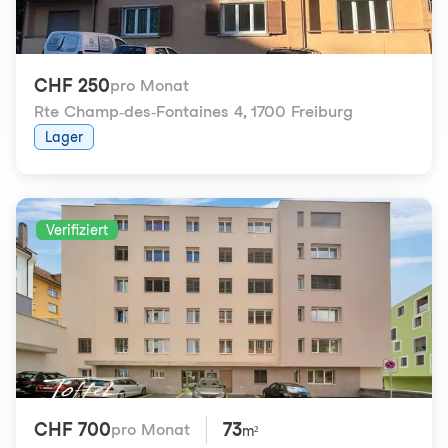
CHF 250
pro Monat
Rte Champ-des-Fontaines 4
,
1700 Freiburg
Lager
Verifiziert
CHF 700
73
pro Monat
m²