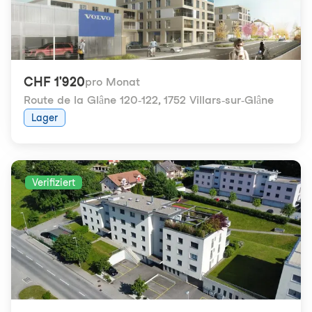
CHF 1'920
pro Monat
Route de la Glâne 120-122
,
1752 Villars-sur-Glâne
Lager
Verifiziert