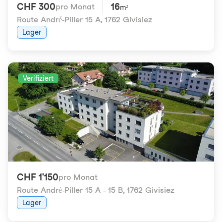
CHF 300
16
pro Monat
m²
Route André-Piller 15 A
,
1762 Givisiez
Lager
Verifiziert
CHF 1'150
pro Monat
Route André-Piller 15 A - 15 B
,
1762 Givisiez
Lager