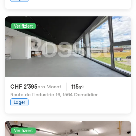
Verifiziert
CHF 2'395
115
pro Monat
m²
Route de l'Industrie 16
,
1564 Domdidier
Lager
Verifiziert