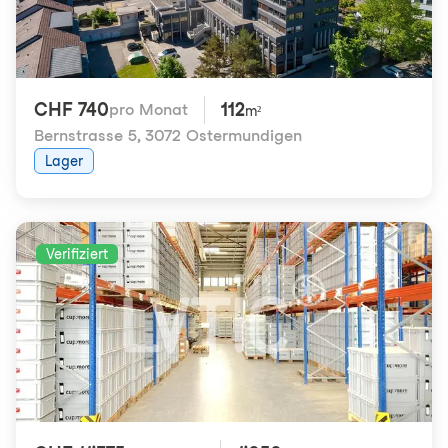
CHF 740
112
pro Monat
m²
Bernstrasse 5
,
3072 Ostermundigen
Lager
Verifiziert