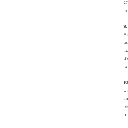
C'
im
9.
A
co
L
d'
la
10
Un
se
ré
mê