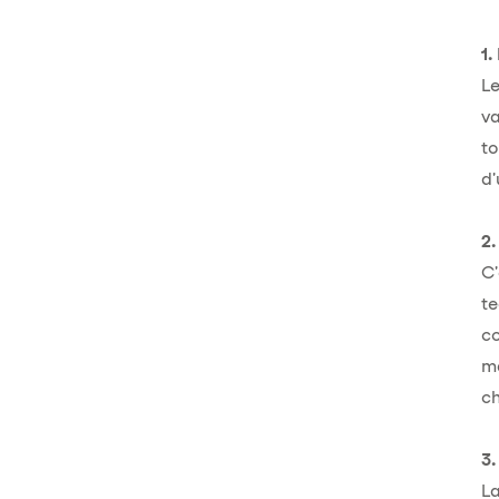
1.
Le
va
to
d'
2.
C'
te
co
ma
ch
3.
La