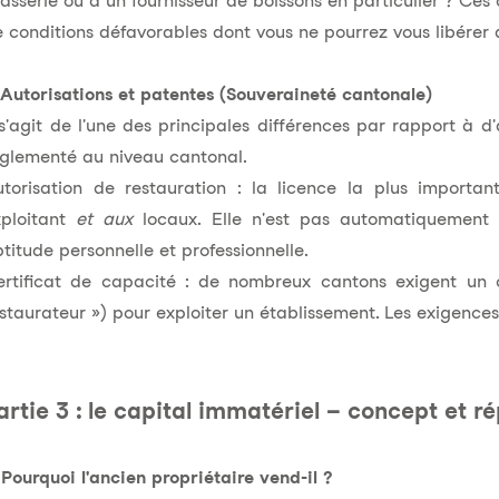
asserie ou à un fournisseur de boissons en particulier ? Ces 
 conditions défavorables dont vous ne pourrez vous libérer 
 Autorisations et patentes (Souveraineté cantonale)
 s'agit de l'une des principales différences par rapport à d'
glementé au niveau cantonal.
torisation de restauration : la licence la plus importan
xploitant
et aux
locaux. Elle n'est pas automatiquement t
titude personnelle et professionnelle.
ertificat de capacité : de nombreux cantons exigent un 
staurateur ») pour exploiter un établissement. Les exigences
artie 3 : le capital immatériel – concept et r
 Pourquoi l'ancien propriétaire vend-il ?