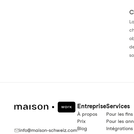
C
La
ch
ob
de
so
Entreprise
Services
À propos
Pour les fins
Prix
Pour les an
Blog
Intégrations
info@maison-schweiz.com