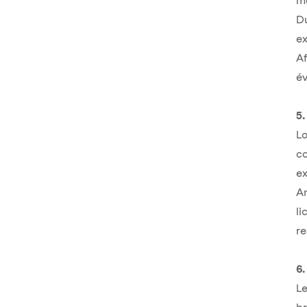
mo
Du
ex
Af
év
5.
Lo
co
e
An
li
re
6.
Le