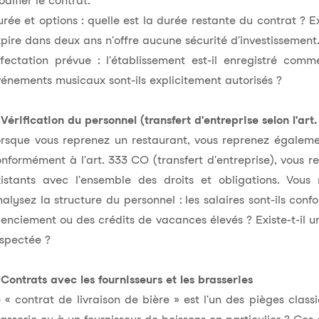
difier le contrat.
rée et options : quelle est la durée restante du contrat ? E
pire dans deux ans n'offre aucune sécurité d'investissement
fectation prévue : l'établissement est-il enregistré comm
énements musicaux sont-ils explicitement autorisés ?
 Vérification du personnel (transfert d'entreprise selon l'art
rsque vous reprenez un restaurant, vous reprenez également
nformément à l'art. 333 CO (transfert d'entreprise), vous 
xistants avec l'ensemble des droits et obligations. Vou
alysez la structure du personnel : les salaires sont-ils con
cenciement ou des crédits de vacances élevés ? Existe-t-il u
spectée ?
 Contrats avec les fournisseurs et les brasseries
 « contrat de livraison de bière » est l'un des pièges classi