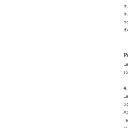
au
au
p
d'
P
Le
so
4.
Le
p
Ac
l'