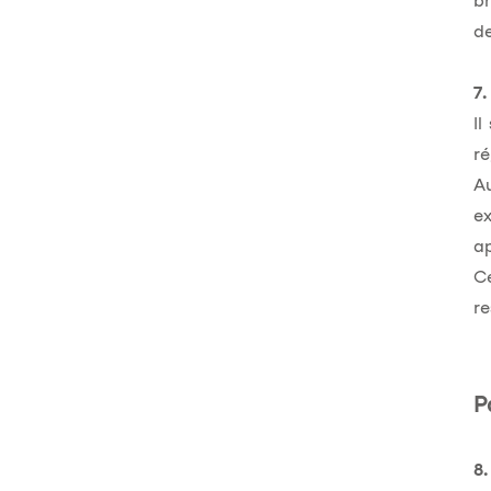
br
de
7.
Il
ré
Au
e
ap
C
re
P
8.