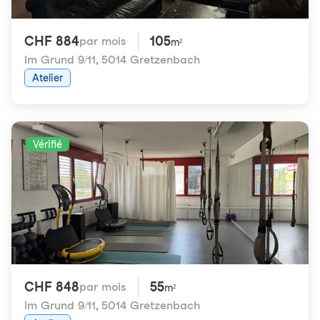
CHF 884
105
par mois
m²
Im Grund 9/11
,
5014 Gretzenbach
Atelier
Vérifié
CHF 848
55
par mois
m²
Im Grund 9/11
,
5014 Gretzenbach