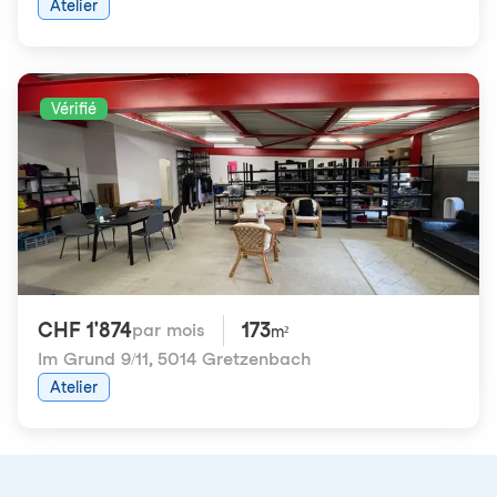
Atelier
Vérifié
CHF 1'874
173
par mois
m²
Im Grund 9/11
,
5014 Gretzenbach
Atelier