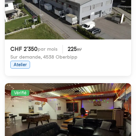
CHF 2'350
225
par mois
m²
Sur demande
,
4538 Oberbipp
Atelier
Vérifié