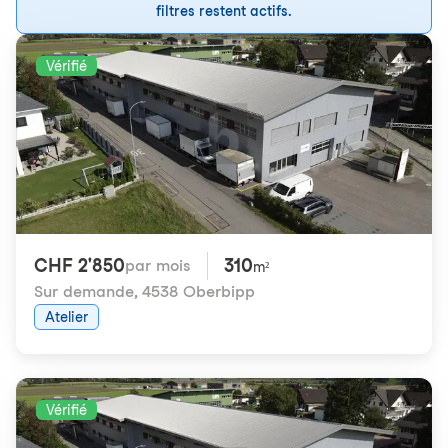
filtres restent actifs.
Vérifié
CHF 2'850
310
par mois
m²
Sur demande
,
4538 Oberbipp
Atelier
Vérifié