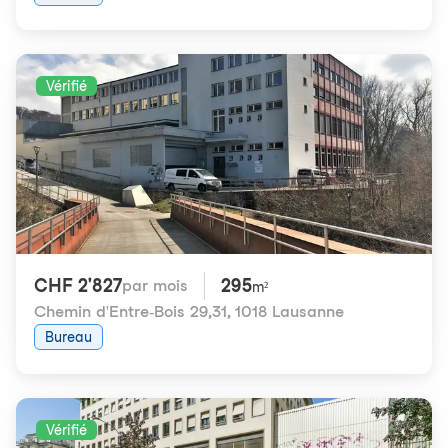
Vérifié
CHF 2'827
295
par mois
m²
Chemin d'Entre-Bois 29,31
,
1018 Lausanne
Bureau
Vérifié