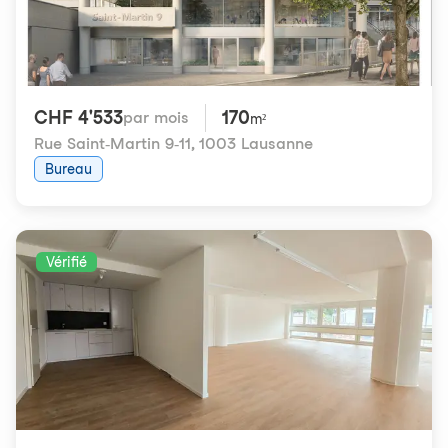
CHF 4'533
170
par mois
m²
Rue Saint-Martin 9-11
,
1003 Lausanne
Bureau
Vérifié