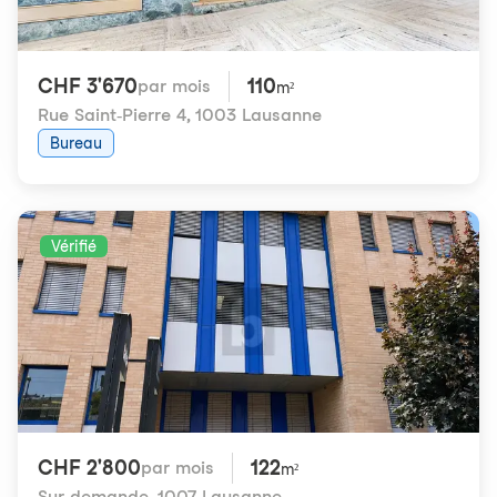
CHF 3'670
110
par mois
m²
Rue Saint-Pierre 4
,
1003 Lausanne
Bureau
Vérifié
CHF 2'800
122
par mois
m²
Sur demande
,
1007 Lausanne