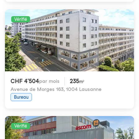
Vérifié
CHF 4'504
235
par mois
m²
Avenue de Morges 163
,
1004 Lausanne
Bureau
Vérifié