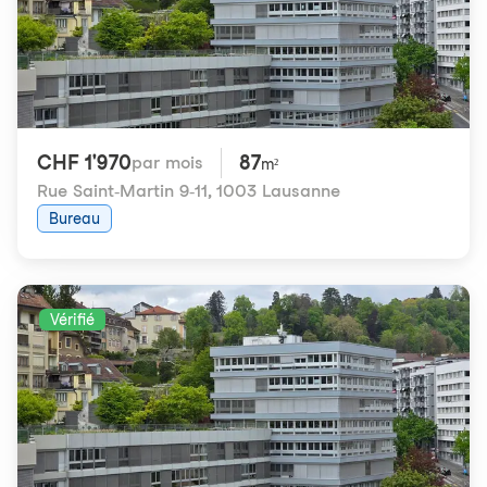
CHF 1'970
87
par mois
m²
Rue Saint-Martin 9-11
,
1003 Lausanne
Bureau
Vérifié