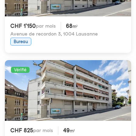
CHF 1'150
68
par mois
m²
Avenue de recordon 3
,
1004 Lausanne
Bureau
Vérifié
CHF 825
49
par mois
m²