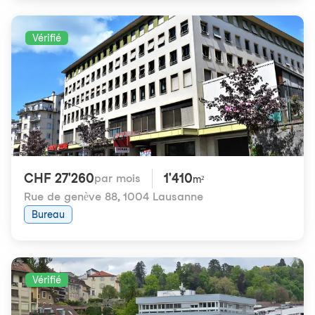
Vérifié
CHF 27'260
1'410
par mois
m²
Rue de genève 88
,
1004 Lausanne
Bureau
Vérifié