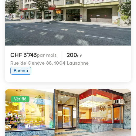
CHF 3'743
200
par mois
m²
Rue de Genève 88
,
1004 Lausanne
Bureau
Vérifié