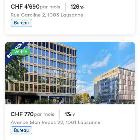
CHF 4'690
126
par mois
m²
Rue Caroline 2
,
1003 Lausanne
Bureau
Vérifié
CHF 770
13
par mois
m²
Avenue Mon-Repos 22
,
1001 Lausanne
Bureau