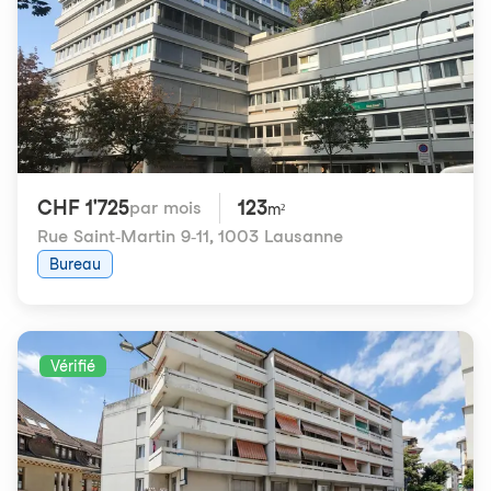
CHF 1'725
123
par mois
m²
Rue Saint-Martin 9-11
,
1003 Lausanne
Bureau
Vérifié