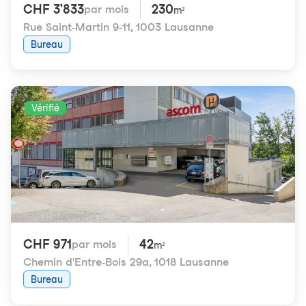
CHF 3'833
230
par mois
m²
Rue Saint-Martin 9-11
,
1003 Lausanne
Bureau
Vérifié
CHF 971
42
par mois
m²
Chemin d'Entre-Bois 29a
,
1018 Lausanne
Bureau