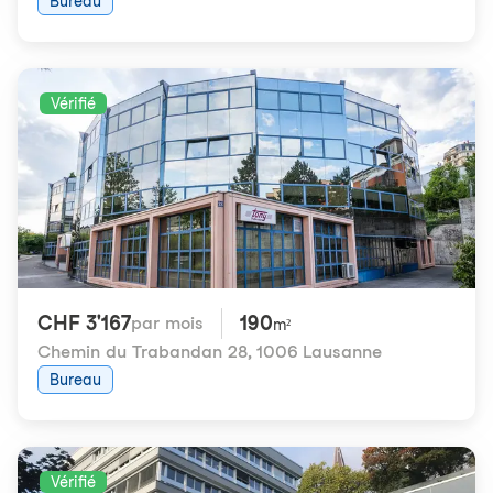
Bureau
Vérifié
CHF 3'167
190
par mois
m²
Chemin du Trabandan 28
,
1006 Lausanne
Bureau
Vérifié