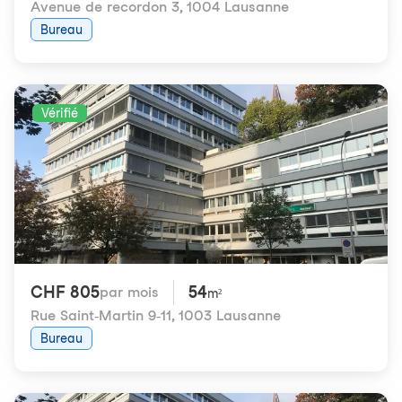
Avenue de recordon 3
,
1004 Lausanne
Bureau
Vérifié
CHF 805
54
par mois
m²
Rue Saint-Martin 9-11
,
1003 Lausanne
Bureau