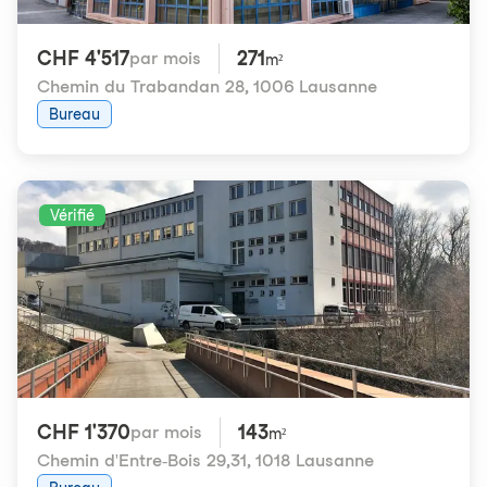
CHF 4'517
271
par mois
m²
Chemin du Trabandan 28
,
1006 Lausanne
Bureau
Vérifié
CHF 1'370
143
par mois
m²
Chemin d'Entre-Bois 29,31
,
1018 Lausanne