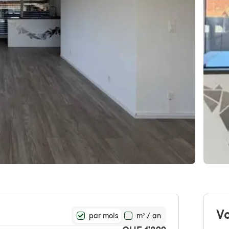
Vo
par mois
m² / an