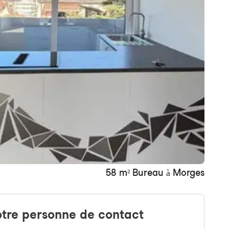
+ une image
58 m² Bureau à Morges
tre personne de contact