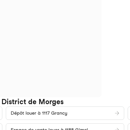
e District de Morges
Dépôt louer à 1117 Grancy
Espace de vente louer à 1188 Gimel