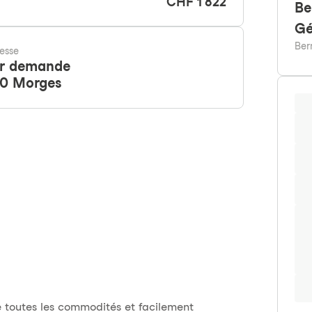
CHF 1'822
Be
Gé
Ber
esse
r demande
10
Morges
 toutes les commodités et facilement