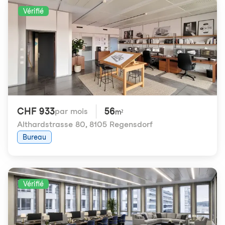
Vérifié
CHF 933
56
par mois
m²
Althardstrasse 80
,
8105 Regensdorf
Bureau
Vérifié