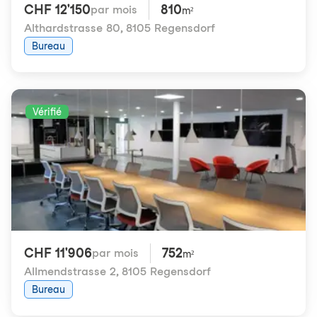
CHF 12'150
810
par mois
m²
Althardstrasse 80
,
8105 Regensdorf
Bureau
Vérifié
CHF 11'906
752
par mois
m²
Allmendstrasse 2
,
8105 Regensdorf
Bureau