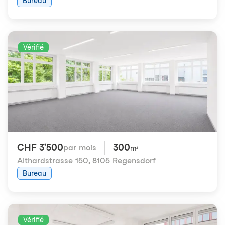
Bureau
Vérifié
CHF 3'500
300
par mois
m²
Althardstrasse 150
,
8105 Regensdorf
Bureau
Vérifié