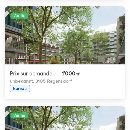
Vérifié
Prix ​​sur demande
1'000
m²
unbekannt
,
8105 Regensdorf
Bureau
Vérifié