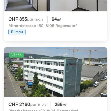
CHF 853
64
par mois
m²
Althardstrasse 150
,
8105 Regensdorf
Bureau
Vérifié
CHF 2'160
288
par mois
m²
Riedthofstrasse 122
,
8105 Regensdorf