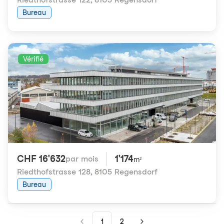
Bureau
Vérifié
CHF 16'632
1'174
par mois
m²
Riedthofstrasse 128
,
8105 Regensdorf
Bureau
1
2