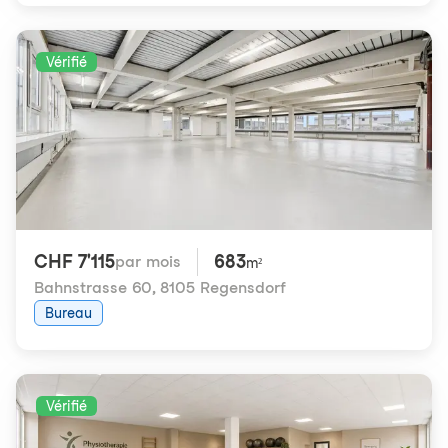
Vérifié
CHF 7'115
683
par mois
m²
Bahnstrasse 60
,
8105 Regensdorf
Bureau
Vérifié