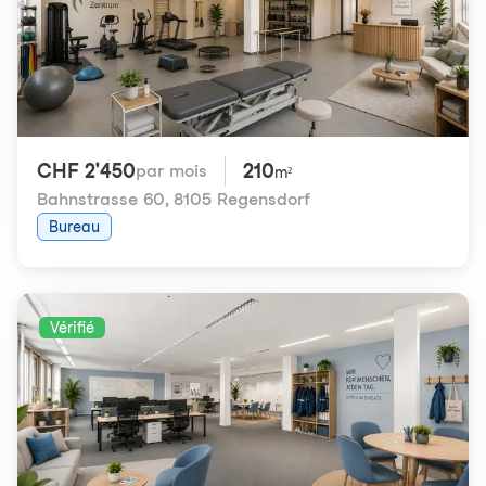
CHF 2'450
210
par mois
m²
Bahnstrasse 60
,
8105 Regensdorf
Bureau
Vérifié