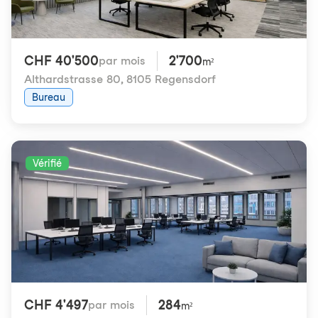
CHF 40'500
2'700
par mois
m²
Althardstrasse 80
,
8105 Regensdorf
Bureau
Vérifié
CHF 4'497
284
par mois
m²