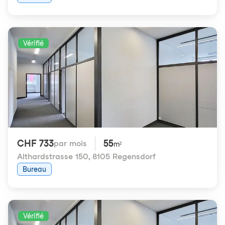
Vérifié
CHF 733
55
par mois
m²
Althardstrasse 150
,
8105 Regensdorf
Bureau
Vérifié