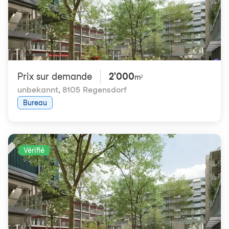
Prix ​​sur demande
2'000
m²
unbekannt
,
8105 Regensdorf
Bureau
Vérifié