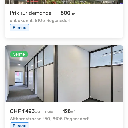
Prix ​​sur demande
500
m²
unbekannt
,
8105 Regensdorf
Bureau
Vérifié
CHF 1'493
128
par mois
m²
Althardstrasse 150
,
8105 Regensdorf
Bureau