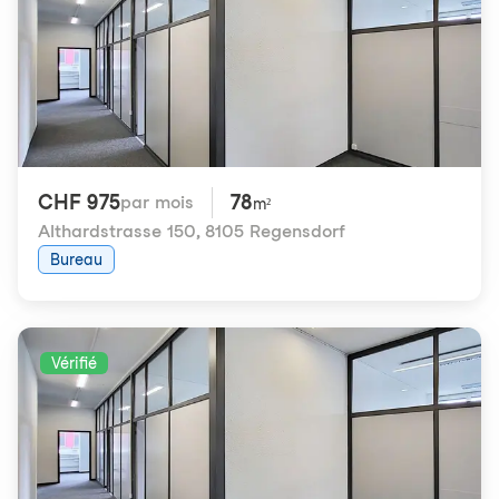
CHF 975
78
par mois
m²
Althardstrasse 150
,
8105 Regensdorf
Bureau
Vérifié