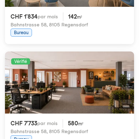
CHF 1'834
142
par mois
m²
Bahnstrasse 58
,
8105 Regensdorf
Bureau
Vérifié
CHF 7'733
580
par mois
m²
Bahnstrasse 58
,
8105 Regensdorf