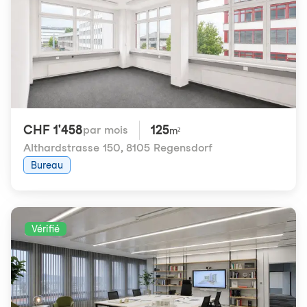
CHF 1'458
125
par mois
m²
Althardstrasse 150
,
8105 Regensdorf
Bureau
Vérifié