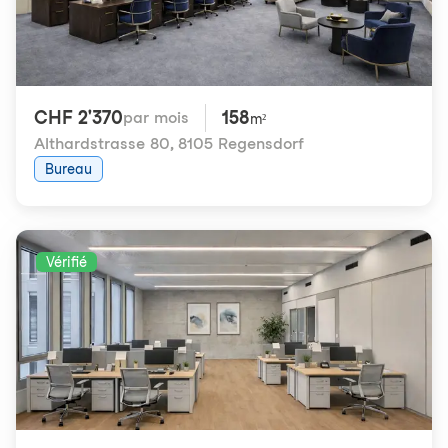
CHF 2'370
158
par mois
m²
Althardstrasse 80
,
8105 Regensdorf
Bureau
Vérifié