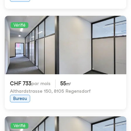
Vérifié
CHF 733
55
par mois
m²
Althardstrasse 150
,
8105 Regensdorf
Bureau
Vérifié