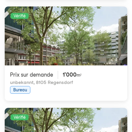
Vérifié
Prix ​​sur demande
1'000
m²
unbekannt
,
8105 Regensdorf
Bureau
Vérifié