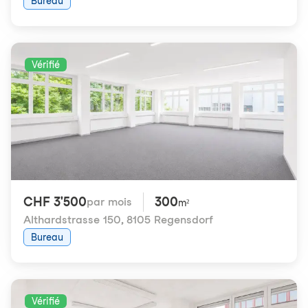
Bureau
Vérifié
CHF 3'500
300
par mois
m²
Althardstrasse 150
,
8105 Regensdorf
Bureau
Vérifié