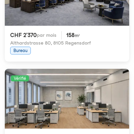
CHF 2'370
158
par mois
m²
Althardstrasse 80
,
8105 Regensdorf
Bureau
Vérifié