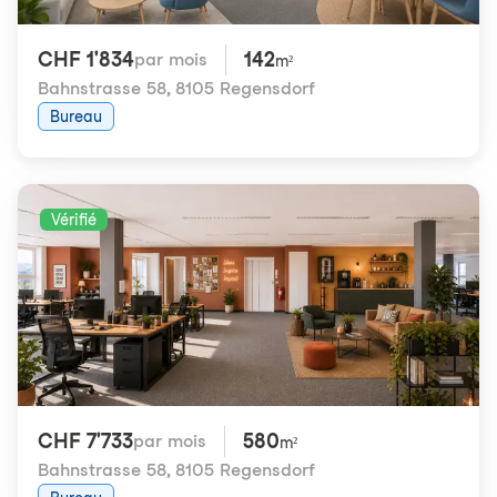
CHF 1'834
142
par mois
m²
Bahnstrasse 58
,
8105 Regensdorf
Bureau
Vérifié
CHF 7'733
580
par mois
m²
Bahnstrasse 58
,
8105 Regensdorf