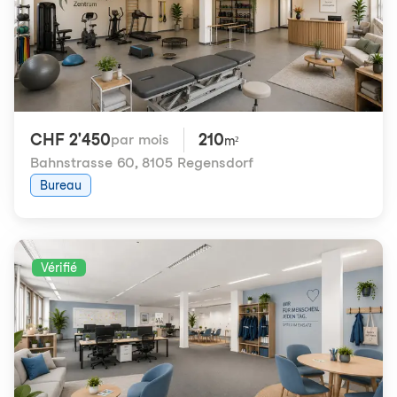
CHF 2'450
210
par mois
m²
Bahnstrasse 60
,
8105 Regensdorf
Bureau
Vérifié