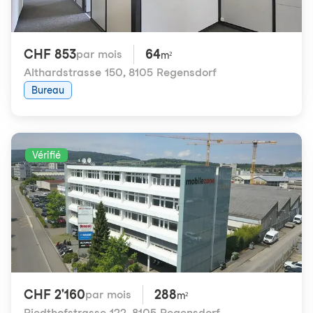
CHF 853
64
par mois
m²
Althardstrasse 150
,
8105 Regensdorf
Bureau
Vérifié
CHF 2'160
288
par mois
m²
Riedthofstrasse 122
,
8105 Regensdorf