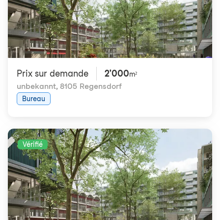
Prix ​​sur demande
2'000
m²
unbekannt
,
8105 Regensdorf
Bureau
Vérifié