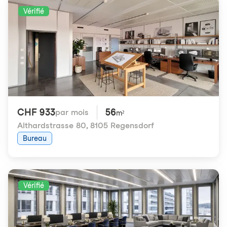
Vérifié
CHF 933
56
par mois
m²
Althardstrasse 80
,
8105 Regensdorf
Bureau
Vérifié