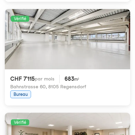
Vérifié
CHF 7'115
683
par mois
m²
Bahnstrasse 60
,
8105 Regensdorf
Bureau
Vérifié