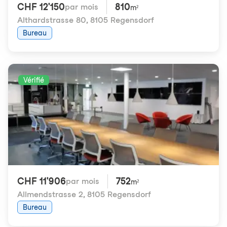
CHF 12'150
810
par mois
m²
Althardstrasse 80
,
8105 Regensdorf
Bureau
Vérifié
CHF 11'906
752
par mois
m²
Allmendstrasse 2
,
8105 Regensdorf
Bureau