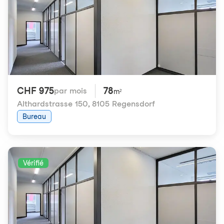
CHF 975
78
par mois
m²
Althardstrasse 150
,
8105 Regensdorf
Bureau
Vérifié