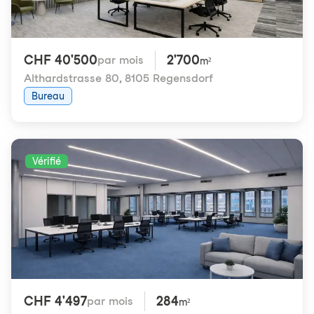
CHF 40'500
2'700
par mois
m²
Althardstrasse 80
,
8105 Regensdorf
Bureau
Vérifié
CHF 4'497
284
par mois
m²