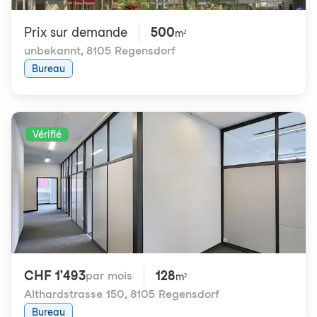
Prix ​​sur demande
500
m²
unbekannt
,
8105 Regensdorf
Bureau
Vérifié
CHF 1'493
128
par mois
m²
Althardstrasse 150
,
8105 Regensdorf
Bureau