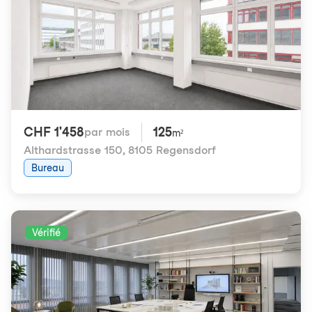
CHF 1'458
125
par mois
m²
Althardstrasse 150
,
8105 Regensdorf
Bureau
Vérifié