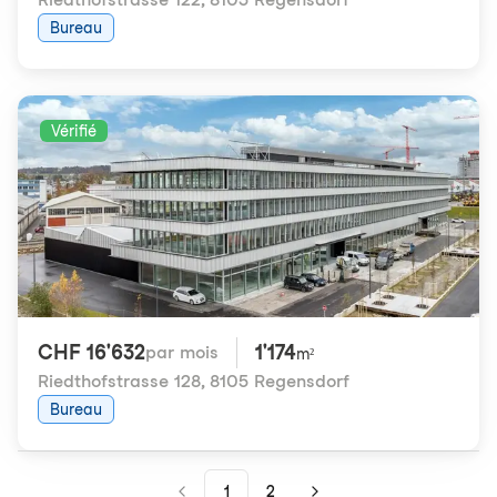
Bureau
Vérifié
CHF 16'632
1'174
par mois
m²
Riedthofstrasse 128
,
8105 Regensdorf
Bureau
1
2