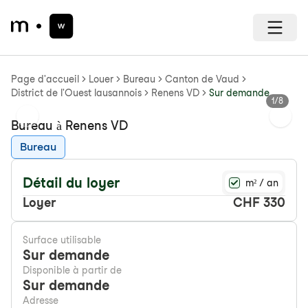
Page d'accueil
Louer
Bureau
Canton de Vaud
District de l'Ouest lausannois
Renens VD
Sur demande
1
/
8
Previous slide
Next s
Bureau à Renens VD
Bureau
Détail du loyer
m² / an
Loyer
CHF 330
Surface utilisable
Sur demande
Disponible à partir de
Sur demande
Adresse