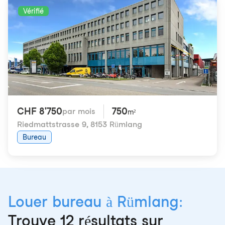
Vérifié
CHF 8'750
750
par mois
m²
Riedmattstrasse 9
,
8153 Rümlang
Bureau
Louer bureau à Rümlang:
Trouve 12 résultats sur