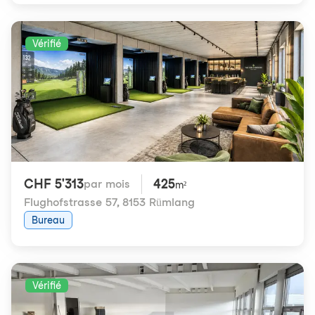
Vérifié
CHF 5'313
425
par mois
m²
Flughofstrasse 57
,
8153 Rümlang
Bureau
Vérifié