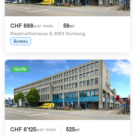
CHF 688
59
par mois
m²
Riedmattstrasse 9
,
8153 Rümlang
Bureau
Vérifié
CHF 6'125
525
par mois
m²