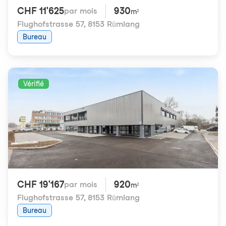
CHF 11'625
930
par mois
m²
Flughofstrasse 57
,
8153 Rümlang
Bureau
Vérifié
CHF 19'167
920
par mois
m²
Flughofstrasse 57
,
8153 Rümlang
Bureau