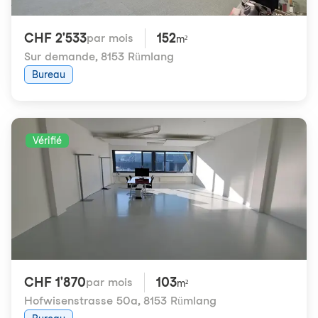
CHF 2'533
152
par mois
m²
Sur demande
,
8153 Rümlang
Bureau
Vérifié
CHF 1'870
103
par mois
m²
Hofwisenstrasse 50a
,
8153 Rümlang