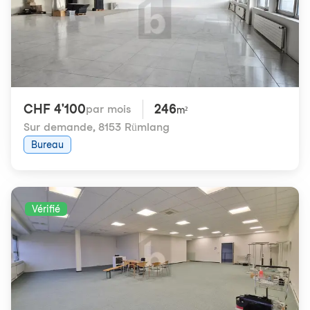
CHF 4'100
246
par mois
m²
Sur demande
,
8153 Rümlang
Bureau
Vérifié