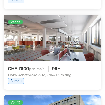
Bureau
Vérifié
CHF 1'800
99
par mois
m²
Hofwisenstrasse 50a
,
8153 Rümlang
Bureau
Vérifié