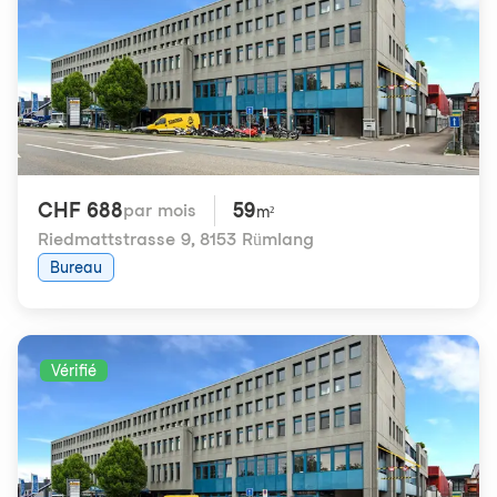
CHF 688
59
par mois
m²
Riedmattstrasse 9
,
8153 Rümlang
Bureau
Vérifié