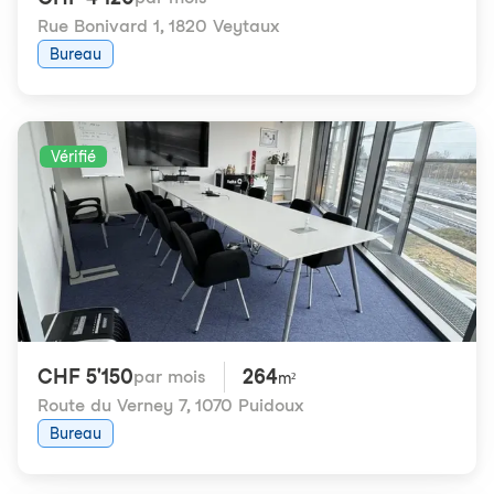
Rue Bonivard 1
,
1820 Veytaux
Bureau
Vérifié
CHF 5'150
264
par mois
m²
Route du Verney 7
,
1070 Puidoux
Bureau