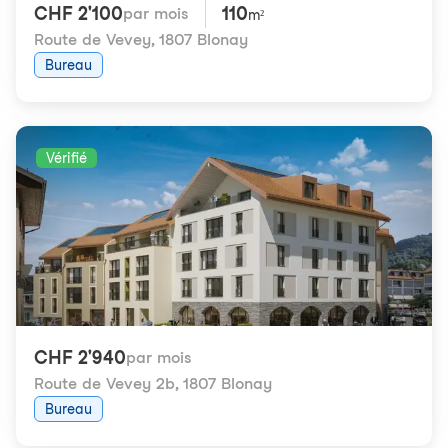
CHF 2'100
110
par mois
m²
Route de Vevey
,
1807 Blonay
Bureau
Vérifié
CHF 2'940
par mois
Route de Vevey 2b
,
1807 Blonay
Bureau