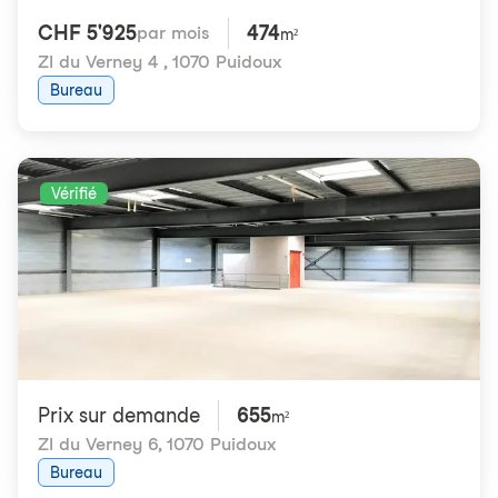
CHF 5'925
474
par mois
m²
ZI du Verney 4
,
1070 Puidoux
Bureau
Vérifié
Prix ​​sur demande
655
m²
ZI du Verney 6
,
1070 Puidoux
Bureau