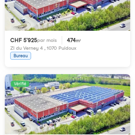
CHF 5'925
474
par mois
m²
ZI du Verney 4
,
1070 Puidoux
Bureau
Vérifié