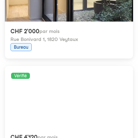
CHF 2'000
par mois
Rue Bonivard 1
,
1820 Veytaux
Bureau
Vérifié
CHF 4'120
par mois