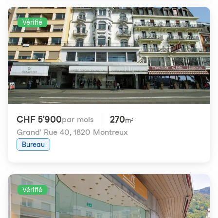
Vérifié
CHF 5'900
270
par mois
m²
Grand' Rue 40
,
1820 Montreux
Bureau
Vérifié