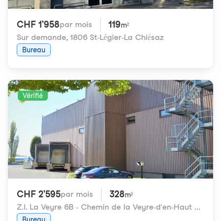
CHF 1'958
119
par mois
m²
Sur demande
,
1806 St-Légier-La Chiésaz
Bureau
Vérifié
CHF 2'595
328
par mois
m²
Z.I. La Veyre 6B - Chemin de la Veyre-d'en-Haut 6B
,
180
Bureau