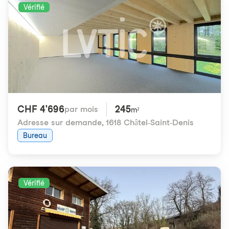
Vérifié
CHF 4'696
245
par mois
m²
Adresse sur demande
,
1618 Châtel-Saint-Denis
Bureau
Vérifié