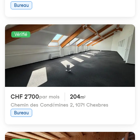
Bureau
Vérifié
CHF 2'700
204
par mois
m²
Chemin des Condémines 2
,
1071 Chexbres
Bureau