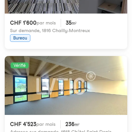
CHF 1'600
35
par mois
m²
Sur demande
,
1816 Chailly-Montreux
Bureau
Vérifié
CHF 4'523
236
par mois
m²
Adresse sur demande
,
1618 Châtel-Saint-Denis