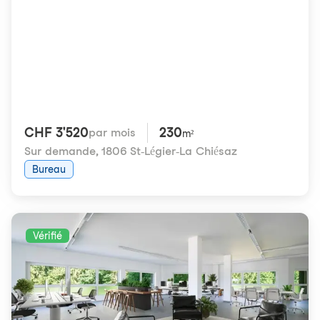
CHF 3'520
230
par mois
m²
Sur demande
,
1806 St-Légier-La Chiésaz
Bureau
Vérifié