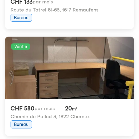
CHF 133
par mois
Route du Tatrel 61-63
,
1617 Remaufens
Bureau
Vérifié
CHF 580
20
par mois
m²
Chemin de Pallud 3
,
1822 Chernex
Bureau