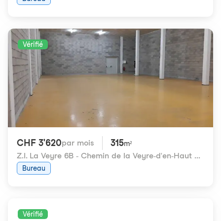
Vérifié
CHF 3'620
315
par mois
m²
Z.I. La Veyre 6B - Chemin de la Veyre-d'en-Haut 6B
,
180
Bureau
Vérifié