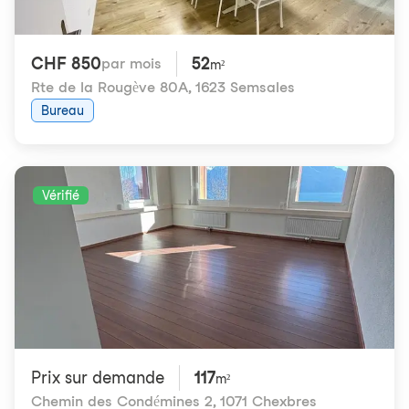
CHF 850
52
par mois
m²
Rte de la Rougève 80A
,
1623 Semsales
Bureau
Vérifié
Prix ​​sur demande
117
m²
Chemin des Condémines 2
,
1071 Chexbres