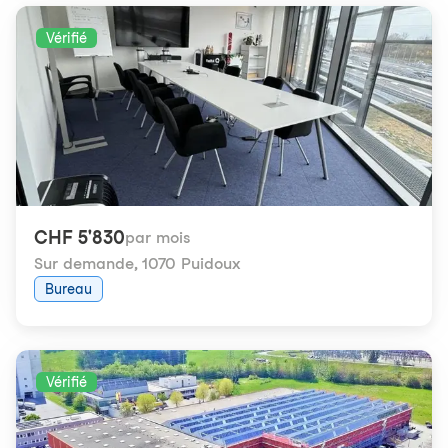
Vérifié
CHF 5'830
par mois
Sur demande
,
1070 Puidoux
Bureau
Vérifié