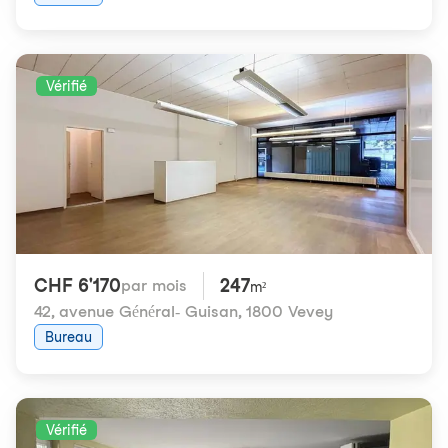
Vérifié
CHF 6'170
247
par mois
m²
42, avenue Général- Guisan
,
1800 Vevey
Bureau
Vérifié