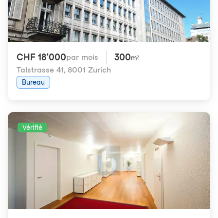
CHF 18'000
300
par mois
m²
Talstrasse 41
,
8001 Zurich
Bureau
Vérifié