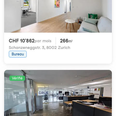
CHF 10'862
266
par mois
m²
Schanzeneggstr. 3
,
8002 Zurich
Bureau
Vérifié