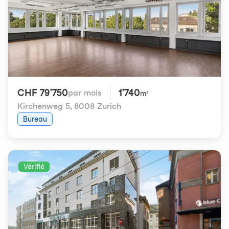
CHF 79'750
1'740
par mois
m²
Kirchenweg 5
,
8008 Zurich
Bureau
Vérifié