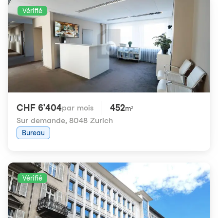
Vérifié
CHF 6'404
452
par mois
m²
Sur demande
,
8048 Zurich
Bureau
Vérifié