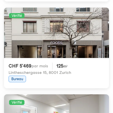
Vérifié
CHF 5'469
125
par mois
m²
Lintheschergasse 15
,
8001 Zurich
Bureau
Vérifié