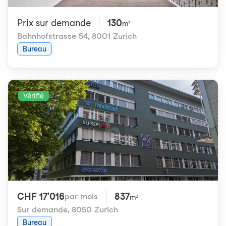
Prix ​​sur demande
130
m²
Bahnhofstrasse 54
,
8001 Zurich
Bureau
Vérifié
CHF 17'016
837
par mois
m²
Sur demande
,
8050 Zurich
Bureau