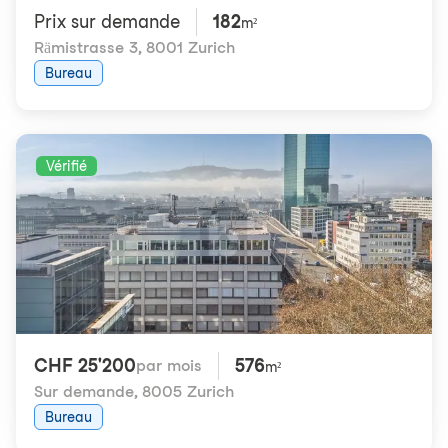
Prix ​​sur demande
182
m²
Rämistrasse 3
,
8001 Zurich
Bureau
Vérifié
CHF 25'200
576
par mois
m²
Sur demande
,
8005 Zurich
Bureau