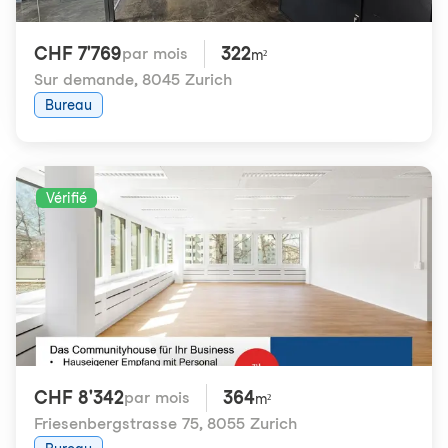
CHF 7'769
322
par mois
m²
Sur demande
,
8045 Zurich
Bureau
Vérifié
CHF 8'342
364
par mois
m²
Friesenbergstrasse 75
,
8055 Zurich