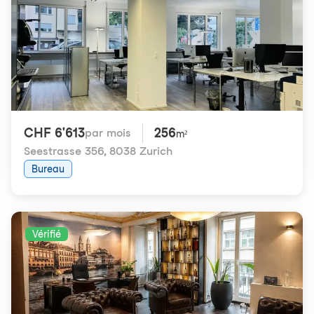
CHF 6'613
256
par mois
m²
Seestrasse 356
,
8038 Zurich
Bureau
Vérifié