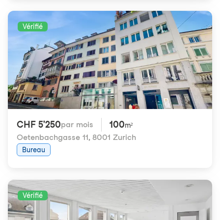
Vérifié
CHF 5'250
100
par mois
m²
Oetenbachgasse 11
,
8001 Zurich
Bureau
Vérifié