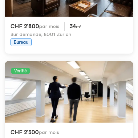
CHF 2'800
34
par mois
m²
Sur demande
,
8001 Zurich
Bureau
Vérifié
CHF 2'500
par mois