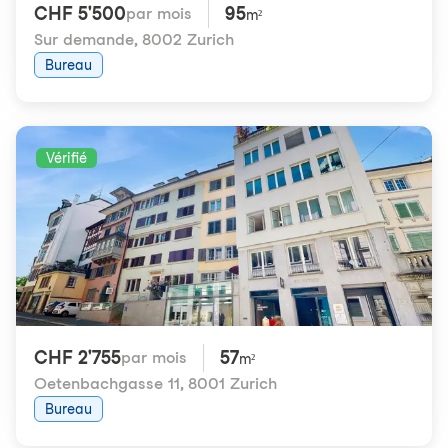
CHF 5'500
95
par mois
m²
Sur demande
,
8002 Zurich
Bureau
Vérifié
CHF 2'755
57
par mois
m²
Oetenbachgasse 11
,
8001 Zurich
Bureau