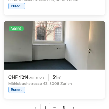
Bureau
Vérifié
CHF 1'214
31
par mois
m²
Mühlebachstrasse 43
,
8008 Zurich
Bureau
1
5