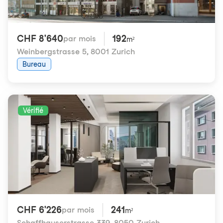
CHF 8'640
192
par mois
m²
Weinbergstrasse 5
,
8001 Zurich
Bureau
Vérifié
CHF 6'226
241
par mois
m²
Schaffhauserstrasse 339
,
8050 Zurich