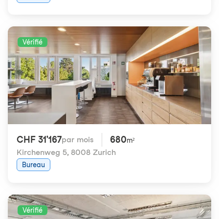
Vérifié
CHF 31'167
680
par mois
m²
Kirchenweg 5
,
8008 Zurich
Bureau
Vérifié