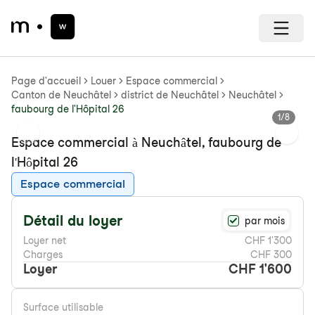
Page d'accueil
Louer
Espace commercial
Canton de Neuchâtel
district de Neuchâtel
Neuchâtel
faubourg de l'Hôpital 26
1
/
8
Previous slide
Next s
Espace commercial à Neuchâtel, faubourg de
l'Hôpital 26
Espace commercial
Détail du loyer
par mois
Loyer net
CHF 1'300
Charges
CHF 300
Loyer
CHF 1'600
Surface utilisable