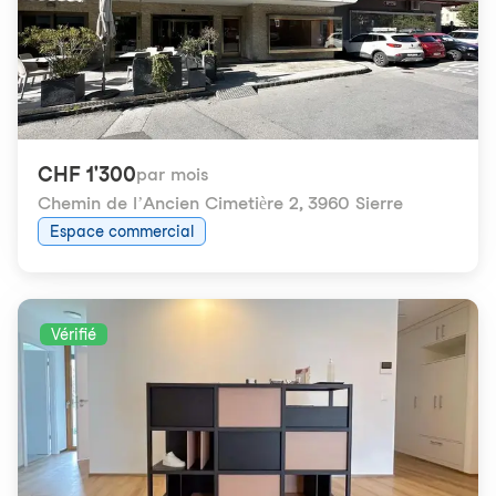
CHF 1'300
par mois
Chemin de l’Ancien Cimetière 2
,
3960 Sierre
Espace commercial
Vérifié