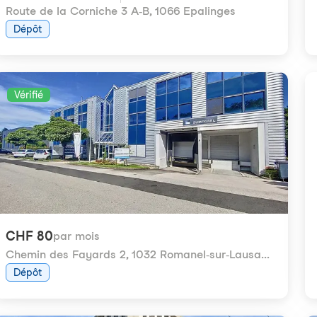
Route de la Corniche 3 A-B
,
1066 Epalinges
Dépôt
Vérifié
CHF 80
par mois
Chemin des Fayards 2
,
1032 Romanel-sur-Lausanne
Dépôt