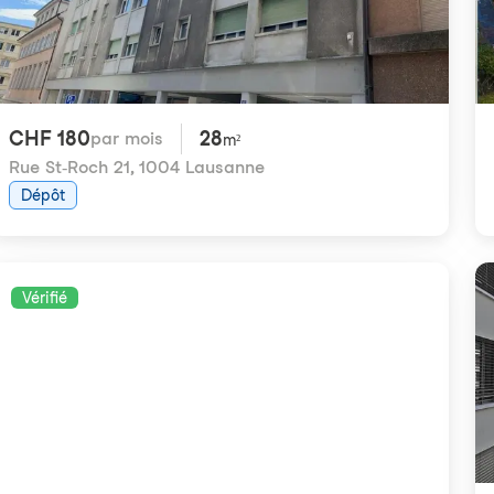
CHF 180
28
par mois
m²
Rue St-Roch 21
,
1004 Lausanne
Dépôt
Vérifié