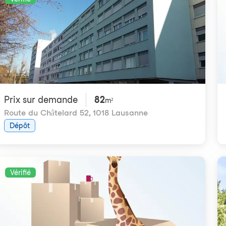
Prix ​​sur demande
82
m²
Route du Châtelard 52
,
1018 Lausanne
Dépôt
Vérifié