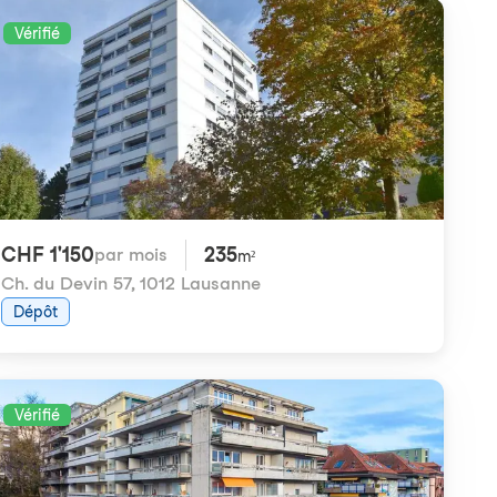
Vérifié
CHF 1'150
235
par mois
m²
Ch. du Devin 57
,
1012 Lausanne
Dépôt
Vérifié