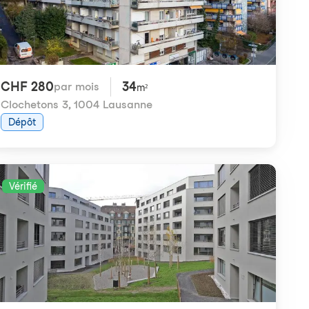
CHF 280
34
par mois
m²
Clochetons 3
,
1004 Lausanne
Dépôt
Vérifié