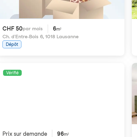
CHF 50
6
par mois
m²
Ch. d'Entre-Bois 6
,
1018 Lausanne
Dépôt
Vérifié
Prix ​​sur demande
96
m²