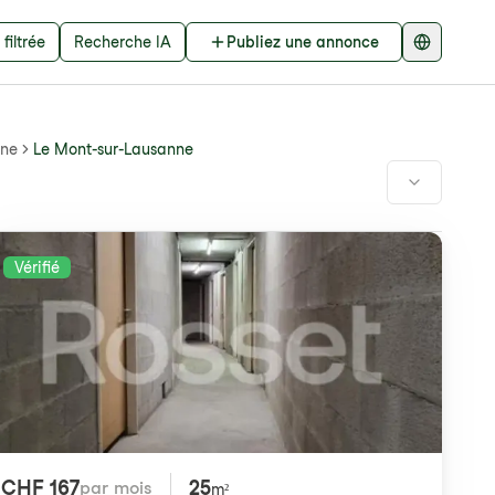
filtrée
Recherche IA
Publiez une annonce
nne
Le Mont-sur-Lausanne
Vérifié
CHF 167
25
par mois
m²