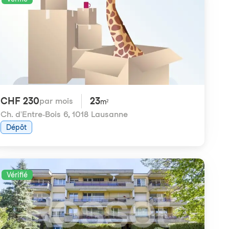
CHF 230
23
par mois
m²
Ch. d'Entre-Bois 6
,
1018 Lausanne
Dépôt
Vérifié