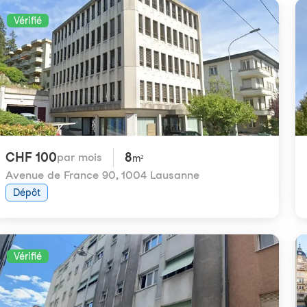
Vérifié
CHF 100
8
par mois
m²
Avenue de France 90
,
1004 Lausanne
Dépôt
Vérifié