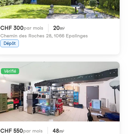
CHF 300
20
par mois
m²
Chemin des Roches 28
,
1066 Epalinges
Dépôt
Vérifié
CHF 550
48
par mois
m²