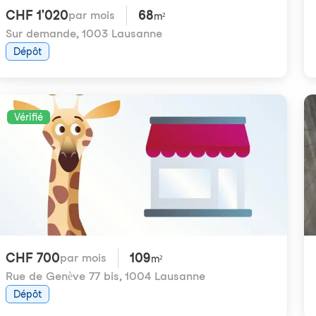
CHF 1'020
68
par mois
m²
Sur demande
,
1003 Lausanne
Dépôt
Vérifié
CHF 700
109
par mois
m²
Rue de Genève 77 bis
,
1004 Lausanne
Dépôt