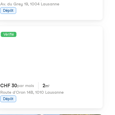
Av. du Grey 19
,
1004 Lausanne
Dépôt
Vérifié
CHF 30
2
par mois
m²
Route d'Oron 14B
,
1010 Lausanne
Dépôt