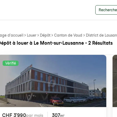
Recherche 
age d'accueil
Louer
Dépôt
Canton de Vaud
District de Lausa
épôt à louer à Le Mont-sur-Lausanne - 2 Résultats
Vérifié
CHF 3'990
307
par mois
m²