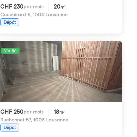
CHF 230
20
par mois
m²
Couchirard 6
,
1004 Lausanne
Dépôt
Vérifié
CHF 250
18
par mois
m²
Ruchonnet 57
,
1003 Lausanne
Dépôt