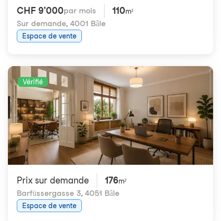
CHF 9'000
110
par mois
m²
Sur demande
,
4001 Bâle
Espace de vente
Vérifié
Prix ​​sur demande
176
m²
Barfüssergasse 3
,
4051 Bâle
Espace de vente