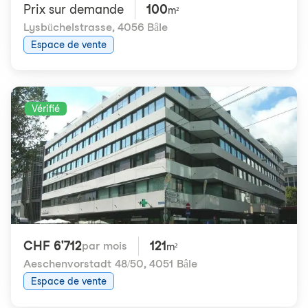
Prix ​​sur demande
100
m²
Lysbüchelstrasse
,
4056 Bâle
Espace de vente
Vérifié
CHF 6'712
121
par mois
m²
Aeschenvorstadt 48/50
,
4051 Bâle
Espace de vente