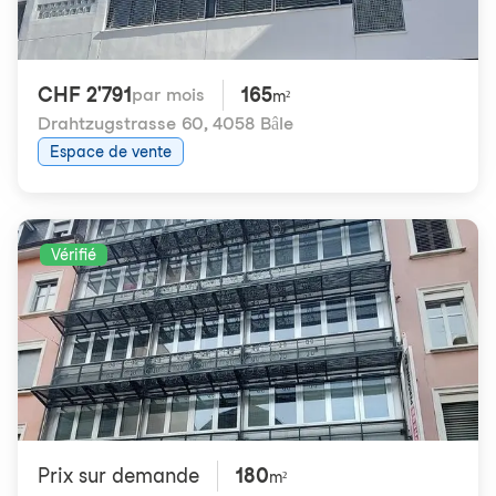
CHF 2'791
165
par mois
m²
Drahtzugstrasse 60
,
4058 Bâle
Espace de vente
Vérifié
Prix ​​sur demande
180
m²