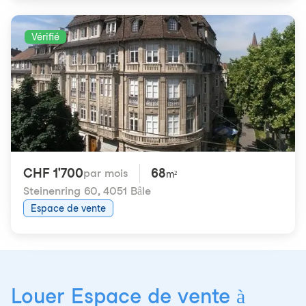
Vérifié
CHF 1'700
68
par mois
m²
Steinenring 60
,
4051 Bâle
Espace de vente
Louer Espace de vente à