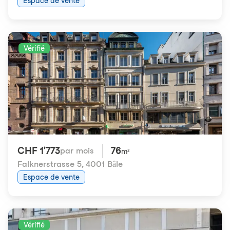
Espace de vente
Vérifié
CHF 1'773
76
par mois
m²
Falknerstrasse 5
,
4001 Bâle
Espace de vente
Vérifié