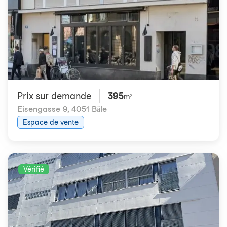
Prix ​​sur demande
395
m²
Eisengasse 9
,
4051 Bâle
Espace de vente
Vérifié