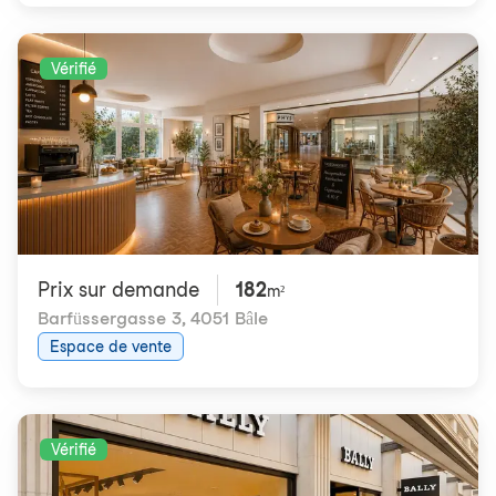
Vérifié
Prix ​​sur demande
182
m²
Barfüssergasse 3
,
4051 Bâle
Espace de vente
Vérifié