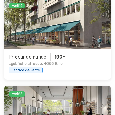
Vérifié
Prix ​​sur demande
190
m²
Lysbüchelstrasse
,
4056 Bâle
Espace de vente
Vérifié