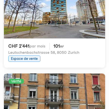
CHF 2'441
101
par mois
m²
Leutschenbachstrasse 58
,
8050 Zurich
Espace de vente
Vérifié