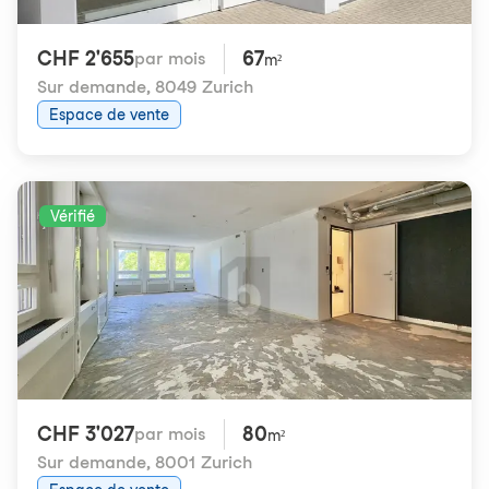
CHF 2'655
67
par mois
m²
Sur demande
,
8049 Zurich
Espace de vente
Vérifié
CHF 3'027
80
par mois
m²
Sur demande
,
8001 Zurich