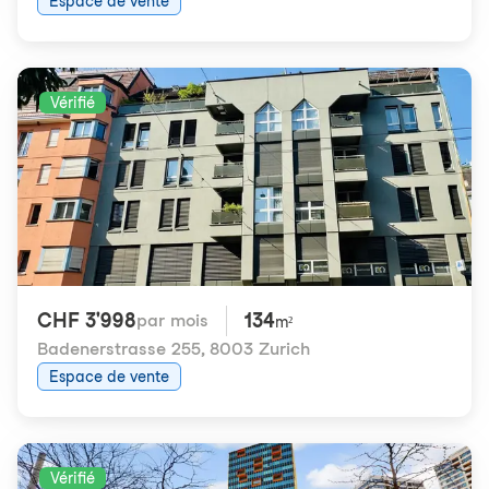
Espace de vente
Vérifié
CHF 3'998
134
par mois
m²
Badenerstrasse 255
,
8003 Zurich
Espace de vente
Vérifié