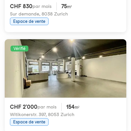
CHF 830
75
par mois
m²
Sur demande
,
8038 Zurich
Espace de vente
Vérifié
CHF 2'000
154
par mois
m²
Witikonerstr. 397
,
8053 Zurich
Espace de vente