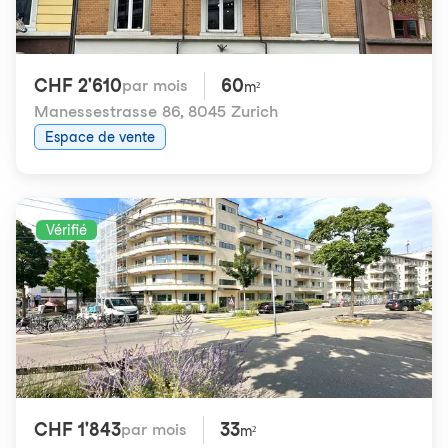
CHF 2'610
60
par mois
m²
Manessestrasse 86
,
8045 Zurich
Espace de vente
Vérifié
CHF 1'843
33
par mois
m²