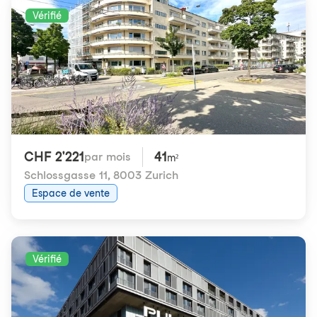
Vérifié
CHF 2'221
41
par mois
m²
Schlossgasse 11
,
8003 Zurich
Espace de vente
Vérifié