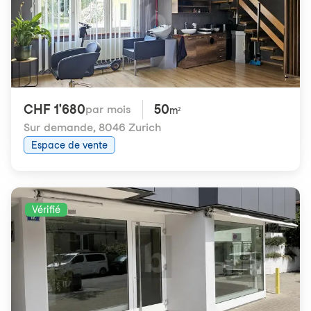
CHF 1'680
50
par mois
m²
Sur demande
,
8046 Zurich
Espace de vente
Vérifié