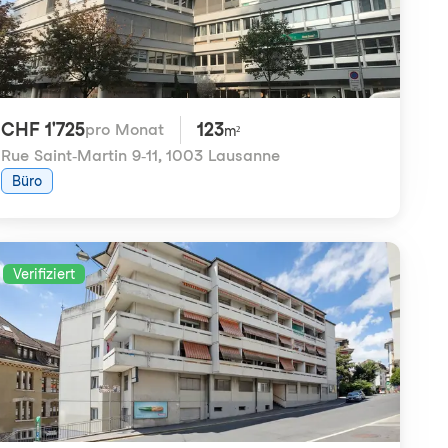
CHF 1'725
123
pro Monat
m²
Rue Saint-Martin 9-11
,
1003 Lausanne
Büro
Verifiziert