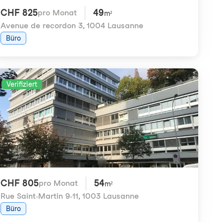
CHF 825
49
pro Monat
m²
Avenue de recordon 3
,
1004 Lausanne
Büro
Verifiziert
CHF 805
54
pro Monat
m²
Rue Saint-Martin 9-11
,
1003 Lausanne
Büro