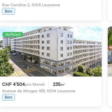
Rue Caroline 2
,
1003 Lausanne
Büro
Verifiziert
CHF 4'504
235
pro Monat
m²
Avenue de Morges 163
,
1004 Lausanne
Büro