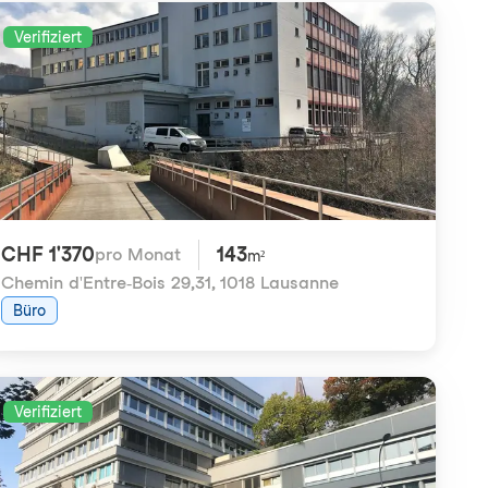
Verifiziert
CHF 1'370
143
pro Monat
m²
Chemin d'Entre-Bois 29,31
,
1018 Lausanne
Büro
Verifiziert