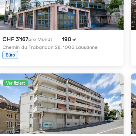
CHF 3'167
190
pro Monat
m²
Chemin du Trabandan 28
,
1006 Lausanne
Büro
Verifiziert