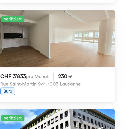
Verifiziert
CHF 3'833
230
pro Monat
m²
Rue Saint-Martin 9-11
,
1003 Lausanne
Büro
Verifiziert