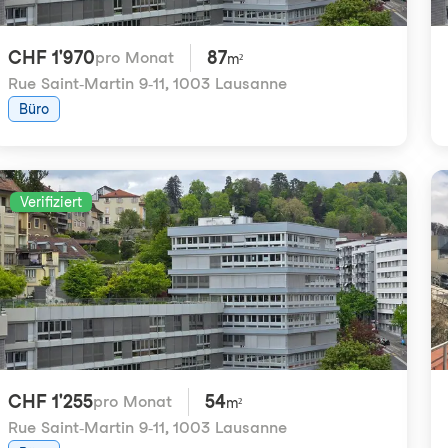
CHF 1'970
87
pro Monat
m²
Rue Saint-Martin 9-11
,
1003 Lausanne
Büro
Verifiziert
CHF 1'255
54
pro Monat
m²
Rue Saint-Martin 9-11
,
1003 Lausanne