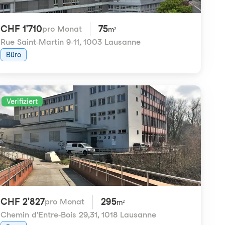
CHF 1'710
75
pro Monat
m²
Rue Saint-Martin 9-11
,
1003 Lausanne
Büro
Verifiziert
CHF 2'827
295
pro Monat
m²
Chemin d'Entre-Bois 29,31
,
1018 Lausanne