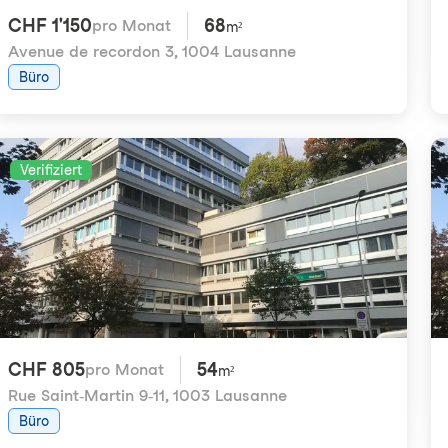
CHF 1'150
68
pro Monat
m²
Avenue de recordon 3
,
1004 Lausanne
Büro
Verifiziert
CHF 805
54
pro Monat
m²
Rue Saint-Martin 9-11
,
1003 Lausanne
Büro