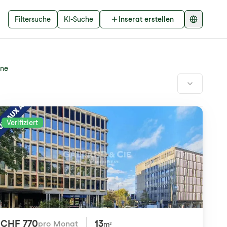
Filtersuche
KI-Suche
Inserat erstellen
nne
Verifiziert
CHF 770
13
pro Monat
m²