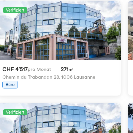
Verifiziert
CHF 4'517
271
pro Monat
m²
Chemin du Trabandan 28
,
1006 Lausanne
Büro
Verifiziert