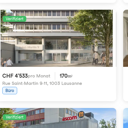
Verifiziert
CHF 4'533
170
pro Monat
m²
Rue Saint-Martin 9-11
,
1003 Lausanne
Büro
Verifiziert