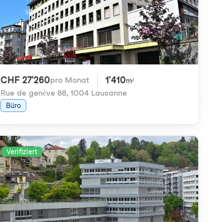
CHF 27'260
1'410
pro Monat
m²
Rue de genève 88
,
1004 Lausanne
Büro
Verifiziert