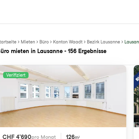
tartseite
Mieten
Büro
Kanton Waadt
Bezirk Lausanne
Lausa
üro mieten in Lausanne - 156 Ergebnisse
Verifiziert
CHF 4'690
126
pro Monat
m²