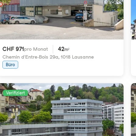
CHF 971
42
pro Monat
m²
Chemin d'Entre-Bois 29a
,
1018 Lausanne
Büro
Verifiziert