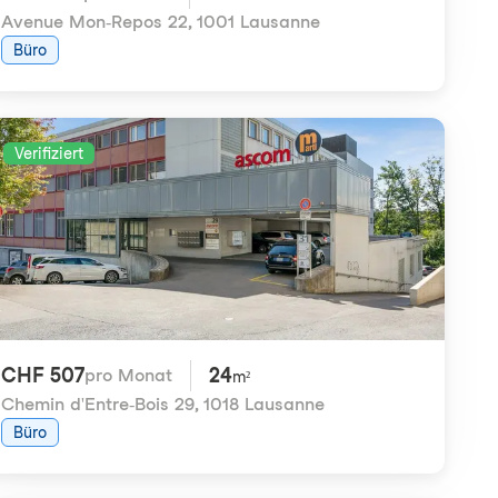
Avenue Mon-Repos 22
,
1001 Lausanne
Büro
Verifiziert
CHF 507
24
pro Monat
m²
Chemin d'Entre-Bois 29
,
1018 Lausanne
Büro