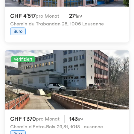
CHF 4'517
271
pro Monat
m²
Chemin du Trabandan 28
,
1006 Lausanne
Büro
Verifiziert
CHF 1'370
143
pro Monat
m²
Chemin d'Entre-Bois 29,31
,
1018 Lausanne