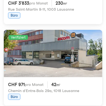
CHF 3'833
230
pro Monat
m²
Rue Saint-Martin 9-11
,
1003 Lausanne
Büro
Verifiziert
CHF 971
42
pro Monat
m²
Chemin d'Entre-Bois 29a
,
1018 Lausanne
Büro