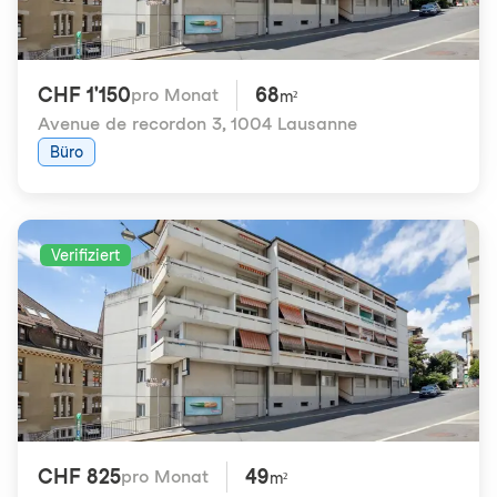
CHF 1'150
68
pro Monat
m²
Avenue de recordon 3
,
1004 Lausanne
Büro
Verifiziert
CHF 825
49
pro Monat
m²