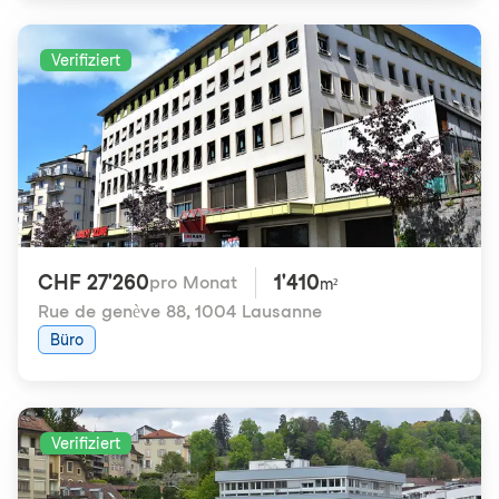
Verifiziert
CHF 27'260
1'410
pro Monat
m²
Rue de genève 88
,
1004 Lausanne
Büro
Verifiziert