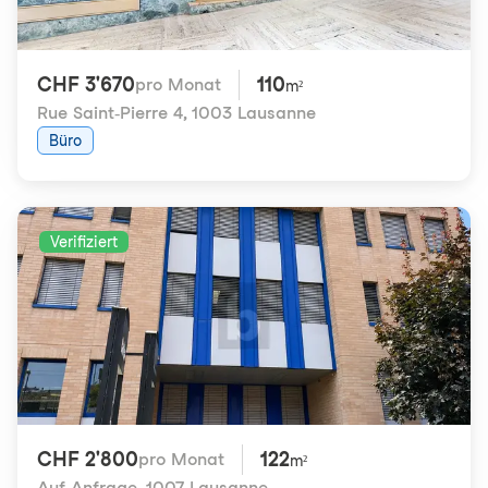
CHF 3'670
110
pro Monat
m²
Rue Saint-Pierre 4
,
1003 Lausanne
Büro
Verifiziert
CHF 2'800
122
pro Monat
m²
Auf Anfrage
,
1007 Lausanne