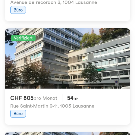
Avenue de recordon 3
,
1004 Lausanne
Büro
Verifiziert
CHF 805
54
pro Monat
m²
Rue Saint-Martin 9-11
,
1003 Lausanne
Büro