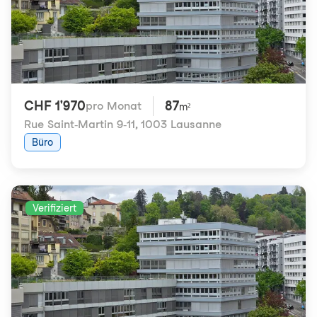
CHF 1'970
87
pro Monat
m²
Rue Saint-Martin 9-11
,
1003 Lausanne
Büro
Verifiziert