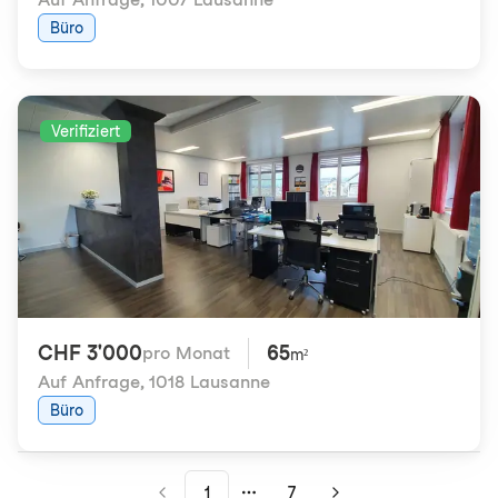
Büro
Verifiziert
CHF 3'000
65
pro Monat
m²
Auf Anfrage
,
1018 Lausanne
Büro
1
7