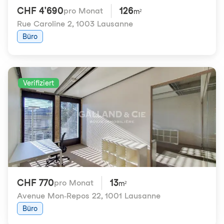
CHF 4'690
126
pro Monat
m²
Rue Caroline 2
,
1003 Lausanne
Büro
Verifiziert
CHF 770
13
pro Monat
m²
Avenue Mon-Repos 22
,
1001 Lausanne
Büro