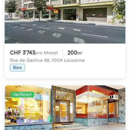
CHF 3'743
200
pro Monat
m²
Rue de Genève 88
,
1004 Lausanne
Büro
Verifiziert