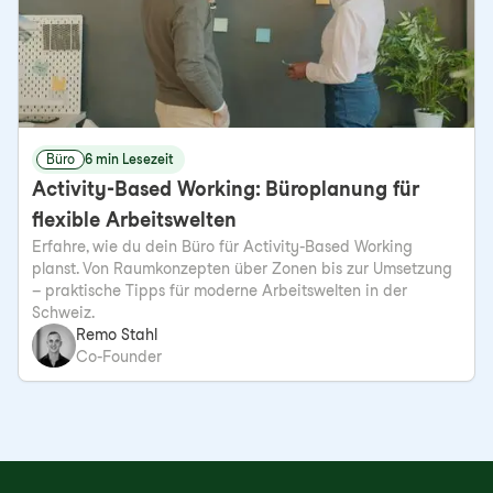
Büro
6 min Lesezeit
Activity-Based Working: Büroplanung für
flexible Arbeitswelten
Erfahre, wie du dein Büro für Activity-Based Working
planst. Von Raumkonzepten über Zonen bis zur Umsetzung
– praktische Tipps für moderne Arbeitswelten in der
Schweiz.
Remo Stahl
Co-Founder