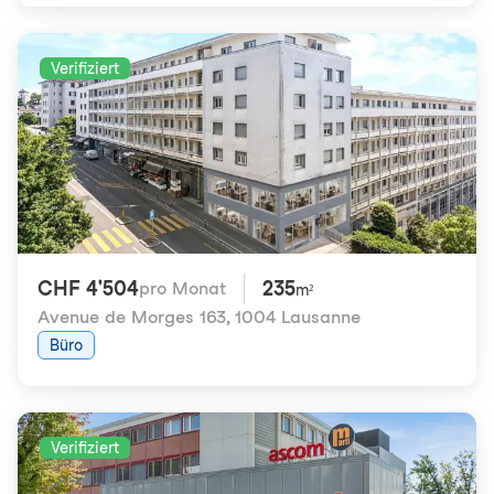
Verifiziert
CHF 4'504
235
pro Monat
m²
Avenue de Morges 163
,
1004 Lausanne
Büro
Verifiziert