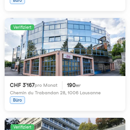
Büro
Verifiziert
CHF 3'167
190
pro Monat
m²
Chemin du Trabandan 28
,
1006 Lausanne
Büro
Verifiziert