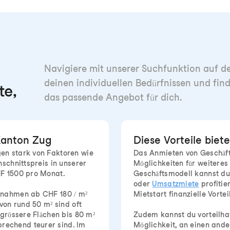
Navigiere mit unserer Suchfunktion auf der
deinen individuellen Bedürfnissen und fin
te,
das passende Angebot für dich.
Kanton Zug
Diese Vorteile biet
en stark von Faktoren wie
Das Anmieten von Geschäft
hschnittspreis in unserer
Möglichkeiten für weitere
HF 1500 pro Monat.
Geschäftsmodell kannst du
oder
Umsatzmiete
profitie
ernahmen ab CHF 180 / m²
Mietstart finanzielle Vortei
von rund 50 m² sind oft
 grössere Flächen bis 80 m²
Zudem kannst du vorteilha
rechend teurer sind. Im
Möglichkeit, an einen and