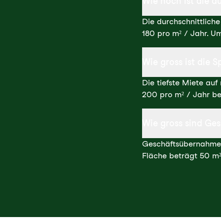
Wie hoch ist die 
Die durchschnittlic
180 pro m² / Jahr. 
Wie gross ist die
Die tiefste Miete au
200 pro m² / Jahr be
Wie gross sind Ge
Geschäftsübernahmen 
Fläche beträgt 50 m²