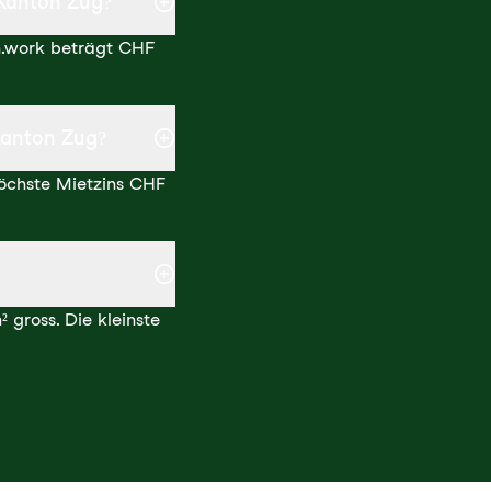
 Kanton Zug?
n.work beträgt CHF
Kanton Zug?
höchste Mietzins CHF
gross. Die kleinste