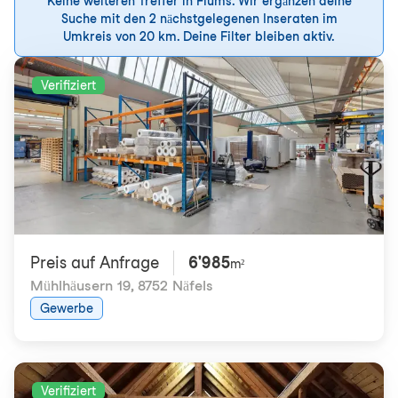
Keine weiteren Treffer in Flums. Wir ergänzen deine
Suche mit den 2 nächstgelegenen Inseraten im
Umkreis von 20 km. Deine Filter bleiben aktiv.
Verifiziert
Preis auf Anfrage
6'985
m²
Mühlhäusern 19
,
8752 Näfels
Gewerbe
Verifiziert