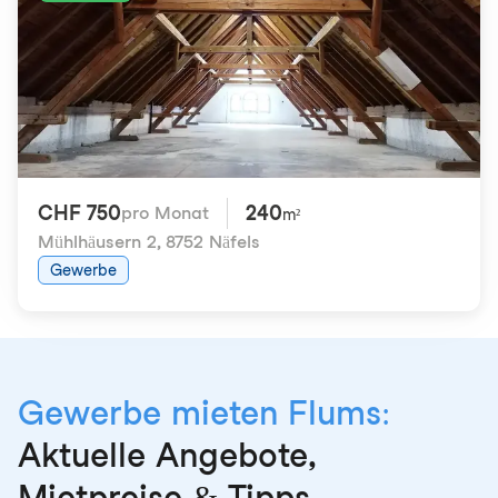
CHF 750
240
pro Monat
m²
Mühlhäusern 2
,
8752 Näfels
Gewerbe
Gewerbe mieten Flums:
Aktuelle Angebote,
Mietpreise & Tipps