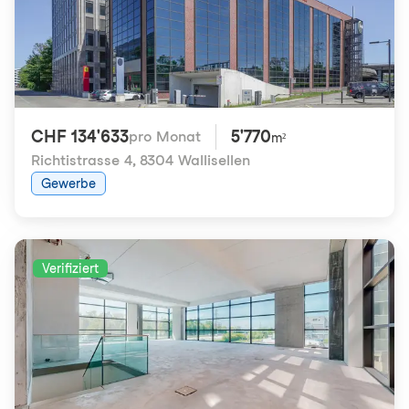
CHF 134'633
5'770
pro Monat
m²
Richtistrasse 4
,
8304 Wallisellen
Gewerbe
Verifiziert