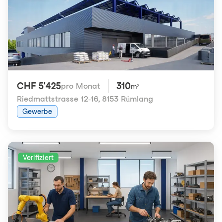
CHF 5'425
310
pro Monat
m²
Riedmattstrasse 12-16
,
8153 Rümlang
Gewerbe
Verifiziert