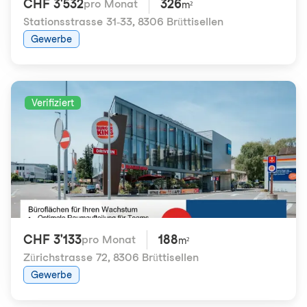
CHF 3'532
326
pro Monat
m²
Stationsstrasse 31-33
,
8306 Brüttisellen
Gewerbe
Verifiziert
CHF 3'133
188
pro Monat
m²
Zürichstrasse 72
,
8306 Brüttisellen
Gewerbe