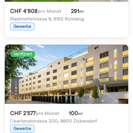
CHF 4'608
291
pro Monat
m²
Riedmattstrasse 9
,
8153 Rümlang
Gewerbe
Verifiziert
CHF 2'577
100
pro Monat
m²
Überlandstrasse 200
,
8600 Dübendorf
Gewerbe