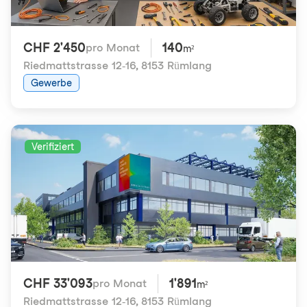
CHF 2'450
140
pro Monat
m²
Riedmattstrasse 12-16
,
8153 Rümlang
Gewerbe
Verifiziert
CHF 33'093
1'891
pro Monat
m²
Riedmattstrasse 12-16
,
8153 Rümlang