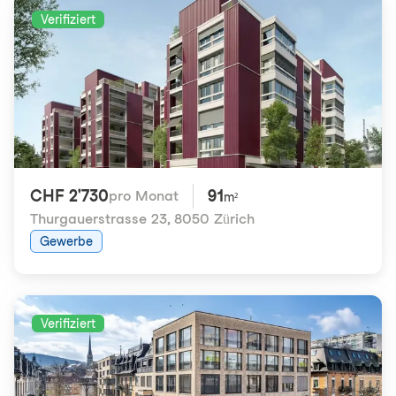
Verifiziert
CHF 2'730
91
pro Monat
m²
Thurgauerstrasse 23
,
8050 Zürich
Gewerbe
Verifiziert