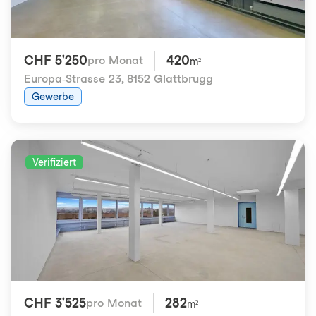
CHF 5'250
420
pro Monat
m²
Europa-Strasse 23
,
8152 Glattbrugg
Gewerbe
Verifiziert
CHF 3'525
282
pro Monat
m²