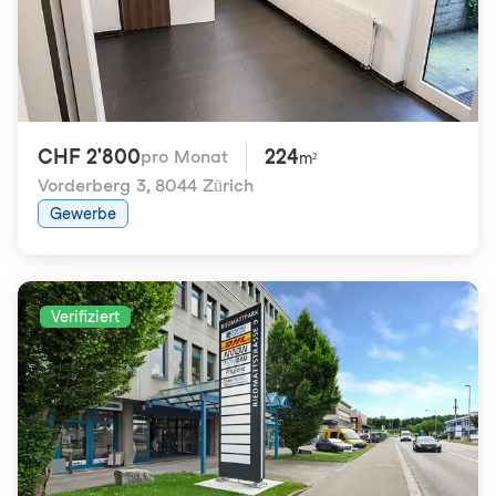
CHF 2'800
224
pro Monat
m²
Vorderberg 3
,
8044 Zürich
Gewerbe
Verifiziert