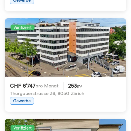
Gewerbe
Verifiziert
CHF 6'747
253
pro Monat
m²
Thurgauerstrasse 39
,
8050 Zürich
Gewerbe
Verifiziert