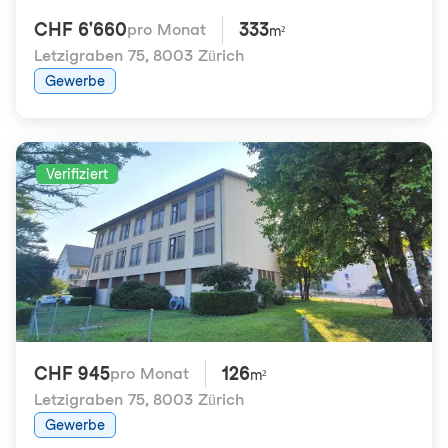
CHF 6'660
333
pro Monat
m²
Letzigraben 75
,
8003 Zürich
Gewerbe
Verifiziert
CHF 945
126
pro Monat
m²
Letzigraben 75
,
8003 Zürich
Gewerbe