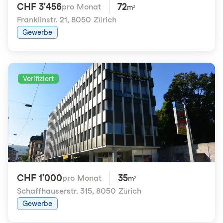
CHF 3'456
72
pro Monat
m²
Franklinstr. 21
,
8050 Zürich
Gewerbe
Verifiziert
CHF 1'000
35
pro Monat
m²
Schaffhauserstr. 315
,
8050 Zürich
Gewerbe