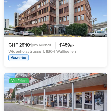
CHF 23'101
1'459
pro Monat
m²
Widenholzstrasse 1
,
8304 Wallisellen
Gewerbe
Verifiziert