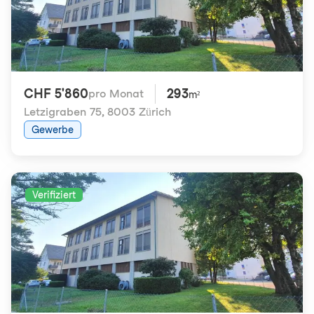
CHF 5'860
293
pro Monat
m²
Letzigraben 75
,
8003 Zürich
Gewerbe
Verifiziert