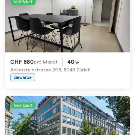
Verifiziert
CHF 680
40
pro Monat
m²
Ackersteinstrasse 203
,
8049 Zürich
Gewerbe
Verifiziert