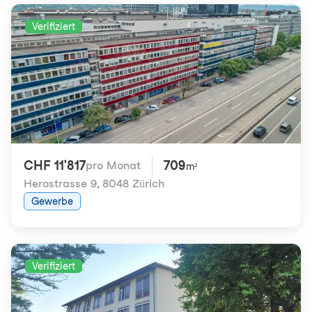
Verifiziert
CHF 11'817
709
pro Monat
m²
Herostrasse 9
,
8048 Zürich
Gewerbe
Verifiziert