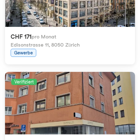
CHF 171
pro Monat
Edisonstrasse 11
,
8050 Zürich
Gewerbe
Verifiziert