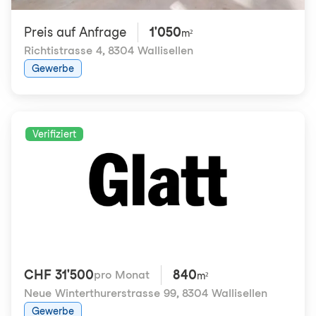
Preis auf Anfrage
1'050
m²
Richtistrasse 4
,
8304 Wallisellen
Gewerbe
Verifiziert
CHF 31'500
840
pro Monat
m²
Neue Winterthurerstrasse 99
,
8304 Wallisellen
Gewerbe