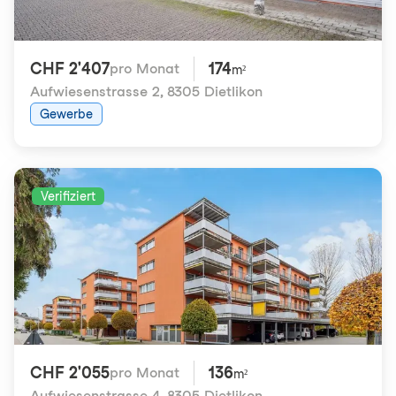
CHF 2'407
174
pro Monat
m²
Aufwiesenstrasse 2
,
8305 Dietlikon
Gewerbe
Verifiziert
CHF 2'055
136
pro Monat
m²
Aufwiesenstrasse 4
,
8305 Dietlikon