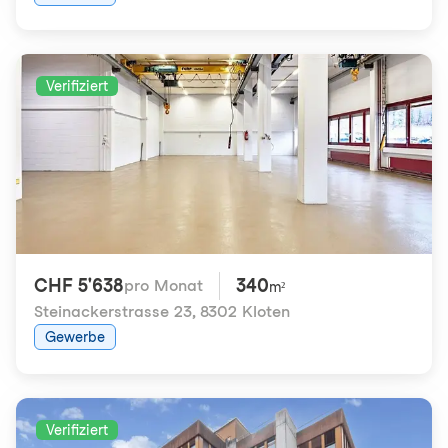
Verifiziert
CHF 5'638
340
pro Monat
m²
Steinackerstrasse 23
,
8302 Kloten
Gewerbe
Verifiziert