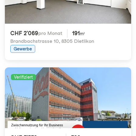
CHF 2'069
191
pro Monat
m²
Brandbachstrasse 10
,
8305 Dietlikon
Gewerbe
Verifiziert