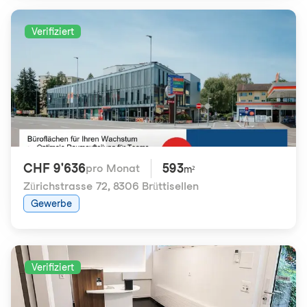
Verifiziert
CHF 9'636
593
pro Monat
m²
Zürichstrasse 72
,
8306 Brüttisellen
Gewerbe
Verifiziert