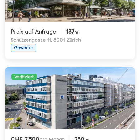
Preis auf Anfrage
137
m²
Schützengasse 11
,
8001 Zürich
Gewerbe
Verifiziert
CHF 2'500
250
pro Monat
m²