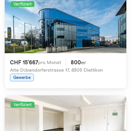
Verifiziert
CHF 15'667
800
pro Monat
m²
Alte Dübendorferstrasse 17
,
8305 Dietlikon
Gewerbe
Verifiziert