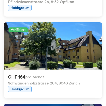
Pfändwiesenstrasse 2b
,
8152 Opfikon
Hobbyraum
Verifiziert
CHF 164
pro Monat
Schwandenholzstrasse 204
,
8046 Zürich
Hobbyraum