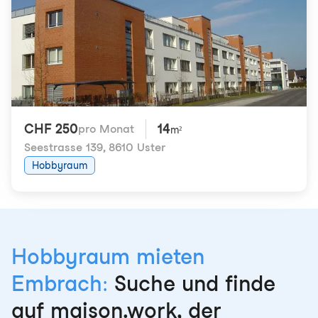
CHF 250
14
pro Monat
m²
Seestrasse 139
,
8610 Uster
Hobbyraum
Hobbyraum mieten
Embrach:
Suche und finde
auf maison.work, der