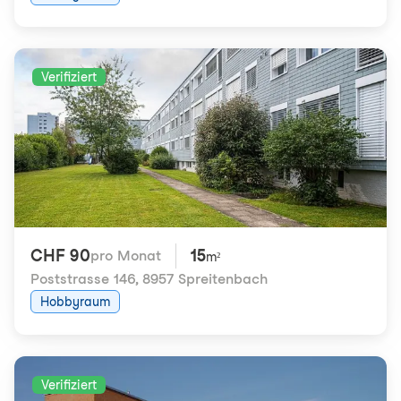
Verifiziert
CHF 90
15
pro Monat
m²
Poststrasse 146
,
8957 Spreitenbach
Hobbyraum
Verifiziert