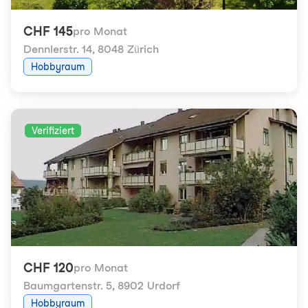
CHF 145
pro Monat
Dennlerstr. 14
,
8048 Zürich
Hobbyraum
Verifiziert
CHF 120
pro Monat
Baumgartenstr. 5
,
8902 Urdorf
Hobbyraum