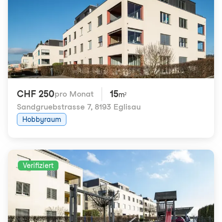
CHF 250
15
pro Monat
m²
Sandgruebstrasse 7
,
8193 Eglisau
Hobbyraum
Verifiziert