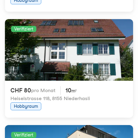
Hobbyraum
Verifiziert
CHF 80
10
pro Monat
m²
Heiselstrasse 118
,
8155 Niederhasli
Hobbyraum
Verifiziert