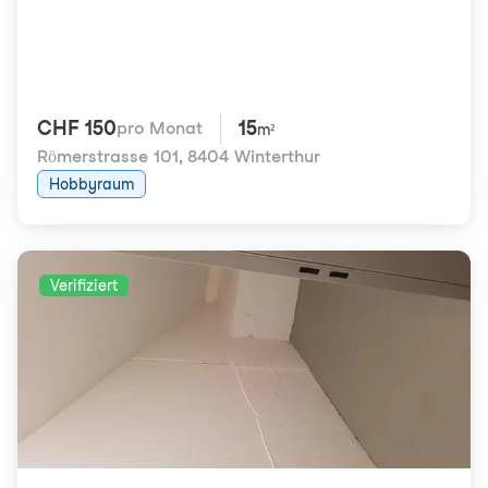
CHF 150
15
pro Monat
m²
Römerstrasse 101
,
8404 Winterthur
Hobbyraum
Verifiziert