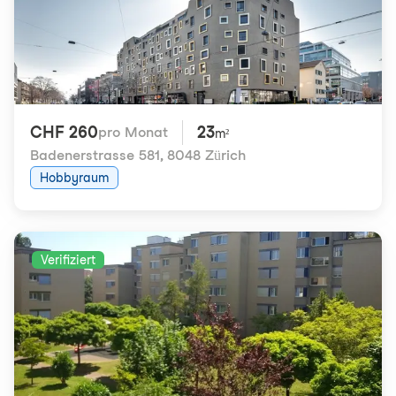
CHF 260
23
pro Monat
m²
Badenerstrasse 581
,
8048 Zürich
Hobbyraum
Verifiziert