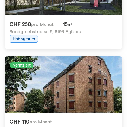
CHF 250
15
pro Monat
m²
Sandgruebstrasse 9
,
8193 Eglisau
Hobbyraum
Verifiziert
CHF 110
pro Monat