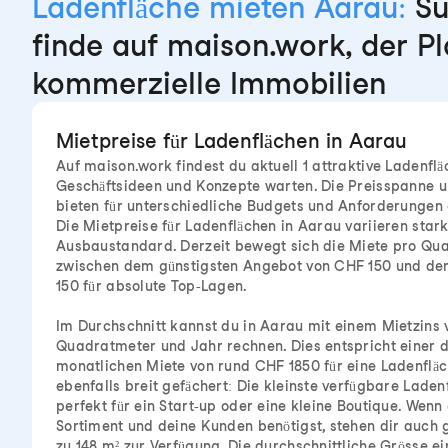
Ladenfläche mieten Aarau:
Su
finde auf maison.work, der Pl
kommerzielle Immobilien
Mietpreise für Ladenflächen in Aarau
Auf maison.work findest du aktuell 1 attraktive Ladenflä
Geschäftsideen und Konzepte warten. Die Preisspanne u
bieten für unterschiedliche Budgets und Anforderungen
Die Mietpreise für Ladenflächen in Aarau variieren star
Ausbaustandard. Derzeit bewegt sich die Miete pro Qu
zwischen dem günstigsten Angebot von CHF 150 und de
150 für absolute Top-Lagen.
Im Durchschnitt kannst du in Aarau mit einem Mietzins
Quadratmeter und Jahr rechnen. Dies entspricht einer d
monatlichen Miete von rund CHF 1850 für eine Ladenfläc
ebenfalls breit gefächert: Die kleinste verfügbare Laden
perfekt für ein Start-up oder eine kleine Boutique. Wenn
Sortiment und deine Kunden benötigst, stehen dir auch 
zu 148 m² zur Verfügung. Die durchschnittliche Grösse e