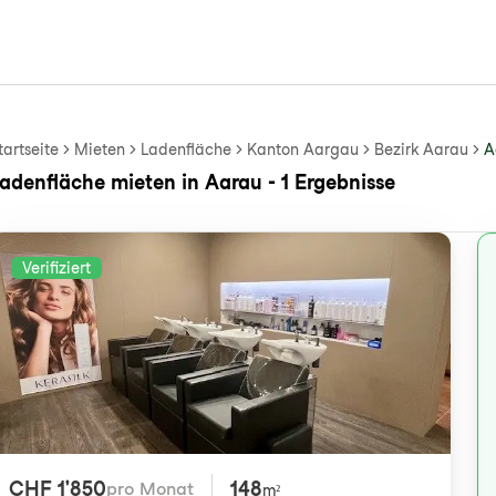
tartseite
Mieten
Ladenfläche
Kanton Aargau
Bezirk Aarau
A
adenfläche mieten in Aarau - 1 Ergebnisse
Verifiziert
CHF 1'850
148
pro Monat
m²