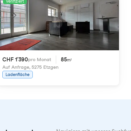
Verifiziert
CHF 1'390
85
pro Monat
m²
Auf Anfrage
,
5275 Etzgen
Ladenfläche