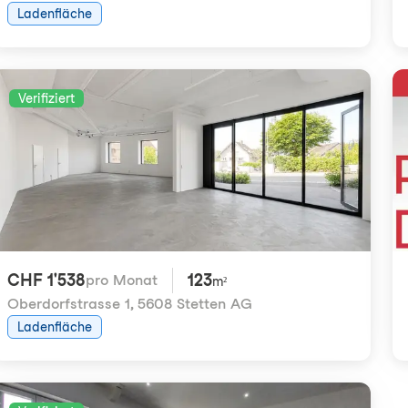
Ladenfläche
Verifiziert
CHF 1'538
123
pro Monat
m²
Oberdorfstrasse 1
,
5608 Stetten AG
Ladenfläche