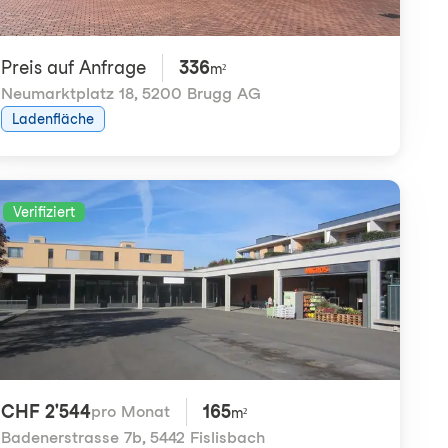
Preis auf Anfrage
336
m²
Neumarktplatz 18
,
5200 Brugg AG
Ladenfläche
Verifiziert
CHF 2'544
165
pro Monat
m²
Badenerstrasse 7b
,
5442 Fislisbach