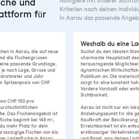
che und
Navigiere mit unserer Suchfunk
Kriterien nach deinen individ
attform für
in Aarau das passende Angebo
Weshalb du eine Lad
chen in Aarau, die auf neue
Suchst du den idealen Stan
nd die Flächengrössen
charmante Hauptstadt des 
 eine passende Grundlage.
herausragende Möglichkeite
k je nach Lage, Grösse und
dynamischen Wirtschaftskra
adratmeter und Jahr
Publikum an. Die malerisc
m Spitzenpreis von CHF
sorgt für eine konstant h
Vordere Vorstadt oder entl
Sichtbarkeit.
 von CHF 150 pro
urchschnittlichen
Aarau ist nicht nur ein lok
he. Das Flächenangebot ist
Anziehungspunkt für die g
fläche beginnt bei 148 m²,
Kaufkraft der Bevölkerung 
 du mehr Platz für dein
Erreichbarkeit ist ein ents
grosszügige Flächen von bis
erstklassiger Verkehrskno
iner Ladenfläche in Aarau
und Basel, was deinen Lad