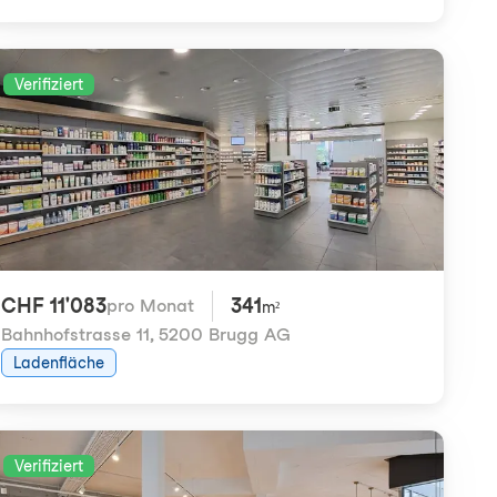
Verifiziert
CHF 11'083
341
pro Monat
m²
Bahnhofstrasse 11
,
5200 Brugg AG
Ladenfläche
Verifiziert