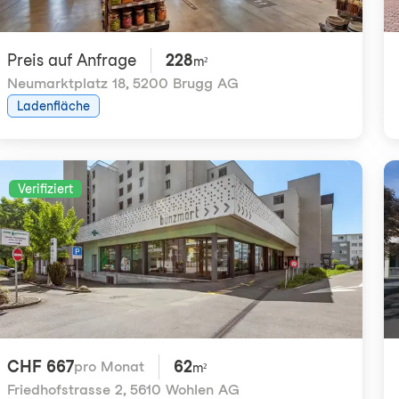
Preis auf Anfrage
228
m²
Neumarktplatz 18
,
5200 Brugg AG
Ladenfläche
Verifiziert
CHF 667
62
pro Monat
m²
Friedhofstrasse 2
,
5610 Wohlen AG