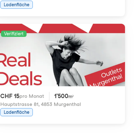
Ladenfläche
Verifiziert
CHF 15
1'500
pro Monat
m²
Hauptstrasse 81
,
4853 Murgenthal
Ladenfläche