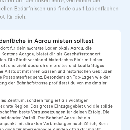
tion auf der linken Seite, verfeinere die
uellen Bedürfnissen und finde aus 1 Ladenflächen
t für dich.
enfläche in Aarau mieten solltest
dort für dein nächstes Ladenlokal? Aarau, die
Kantons Aargau, bietet dir als Geschäftsstandort
n. Die Stadt verbindet historisches Flair mit einer
ft und zieht dadurch ein breites und kaufkräftiges
he Altstadt mit ihren Gassen und historischen Gebäuden
ohe Passantenfrequenz. Besonders an Top-Lagen wie der
ang der Bahnhofstrasse profitierst du von maximaler
ales Zentrum, sondern fungiert als wichtiger
esamte Region. Das grosse Einzugsgebiet und die solide
schaffen beste Voraussetzungen für deinen Erfolg. Die
cheidender Vorteil: Der Bahnhof Aarau ist ein
tenpunkt mit direkten Verbindungen nach Zürich, Bern
en auch für überregionale Kunden attraktiv macht.