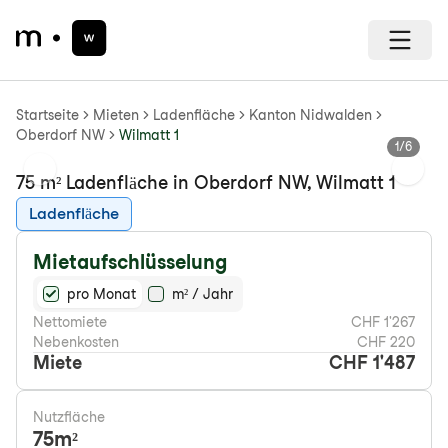
Startseite
Mieten
Ladenfläche
Kanton Nidwalden
Oberdorf NW
Wilmatt 1
1
/
6
Previous slide
Next s
75 m² Ladenfläche in Oberdorf NW, Wilmatt 1
Ladenfläche
Mietaufschlüsselung
pro Monat
m² / Jahr
Nettomiete
CHF 1'267
Nebenkosten
CHF 220
Miete
CHF 1'487
Nutzfläche
75
m²