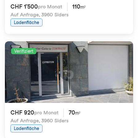
CHF 1'500
110
pro Monat
m²
Auf Anfrage
,
3960 Siders
Ladenfläche
Verifiziert
CHF 920
70
pro Monat
m²
Auf Anfrage
,
3960 Siders
Ladenfläche