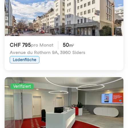
CHF 795
50
pro Monat
m²
Avenue du Rothorn 9A
,
3960 Siders
Ladenfläche
Verifiziert