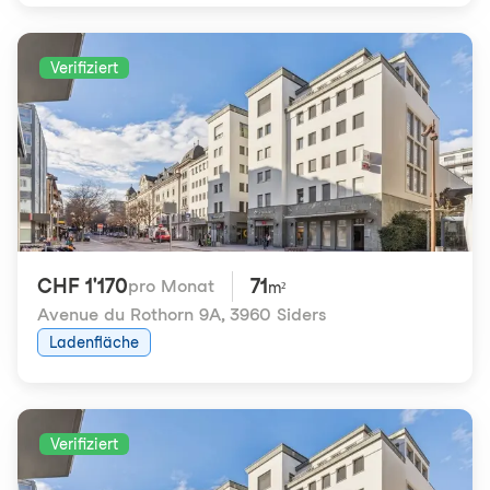
Verifiziert
CHF 1'170
71
pro Monat
m²
Avenue du Rothorn 9A
,
3960 Siders
Ladenfläche
Verifiziert