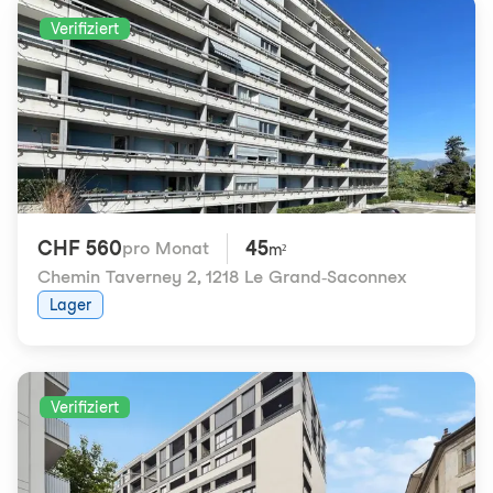
Verifiziert
CHF 560
45
pro Monat
m²
Chemin Taverney 2
,
1218 Le Grand-Saconnex
Lager
Verifiziert