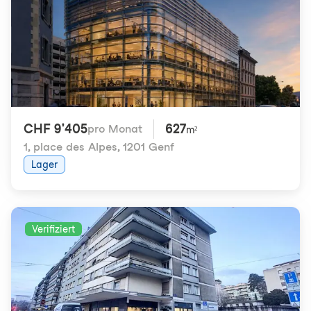
CHF 9'405
627
pro Monat
m²
1, place des Alpes
,
1201 Genf
Lager
Verifiziert