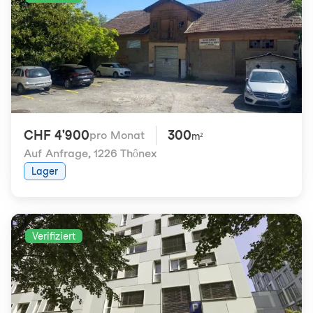
CHF 4'900
300
pro Monat
m²
Auf Anfrage
,
1226 Thônex
Lager
Verifiziert