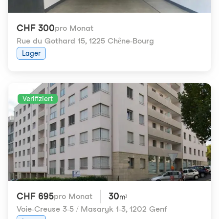
CHF 300
pro Monat
Rue du Gothard 15
,
1225 Chêne-Bourg
Lager
Verifiziert
CHF 695
30
pro Monat
m²
Voie-Creuse 3-5 / Masaryk 1-3
,
1202 Genf