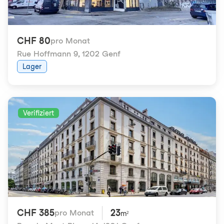
CHF 80
pro Monat
Rue Hoffmann 9
,
1202 Genf
Lager
Verifiziert
CHF 385
23
pro Monat
m²