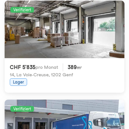
Verifiziert
CHF 5'835
389
pro Monat
m²
14, La Voie-Creuse
,
1202 Genf
Lager
Verifiziert