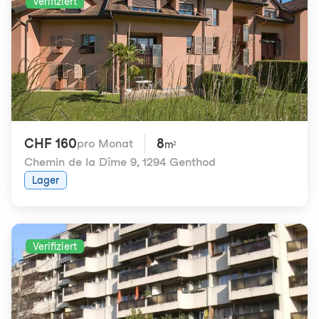
Verifiziert
CHF 160
8
pro Monat
m²
Chemin de la Dîme 9
,
1294 Genthod
Lager
Verifiziert