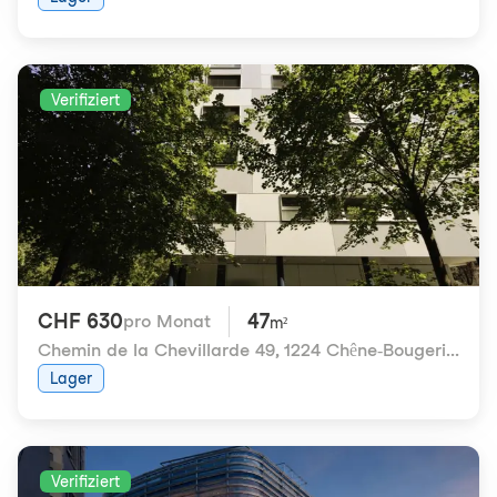
Verifiziert
CHF 630
47
pro Monat
m²
Chemin de la Chevillarde 49
,
1224 Chêne-Bougeries
Lager
Verifiziert