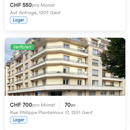
CHF 550
pro Monat
Auf Anfrage
,
1207 Genf
Lager
Verifiziert
CHF 700
70
pro Monat
m²
Rue Philippe-Plantamour 17
,
1201 Genf
Lager