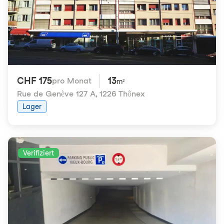
CHF 175
13
pro Monat
m²
Rue de Genève 127 A
,
1226 Thônex
Lager
Verifiziert