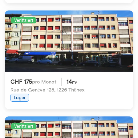
Verifiziert
CHF 175
14
pro Monat
m²
Rue de Genève 125
,
1226 Thônex
Lager
Verifiziert