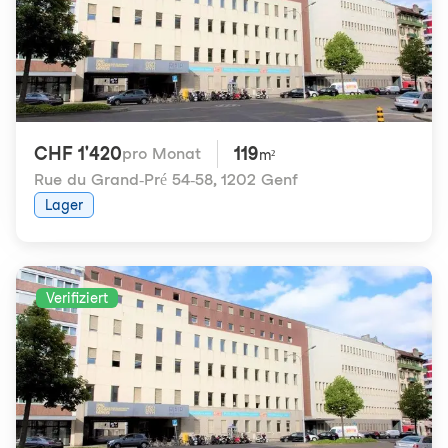
CHF 1'420
119
pro Monat
m²
Rue du Grand-Pré 54-58
,
1202 Genf
Lager
Verifiziert