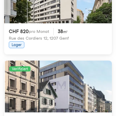
CHF 820
38
pro Monat
m²
Rue des Cordiers 12
,
1207 Genf
Lager
Verifiziert