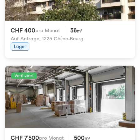
CHF 400
36
pro Monat
m²
Auf Anfrage
,
1225 Chêne-Bourg
Lager
Verifiziert
CHF 7'500
500
pro Monat
m²