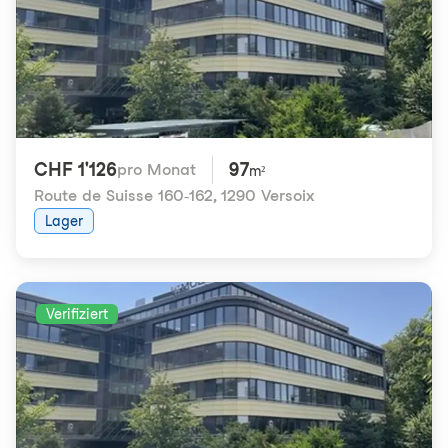
CHF 1'126
97
pro Monat
m²
Route de Suisse 160-162
,
1290 Versoix
Lager
Verifiziert