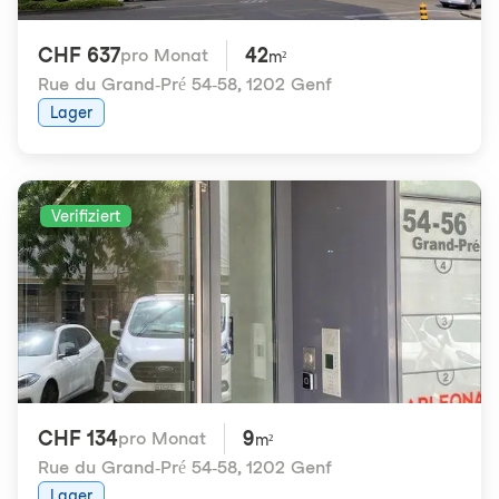
CHF 637
42
pro Monat
m²
Rue du Grand-Pré 54-58
,
1202 Genf
Lager
Verifiziert
CHF 134
9
pro Monat
m²
Rue du Grand-Pré 54-58
,
1202 Genf
Lager