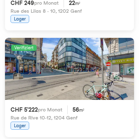
CHF 249
22
pro Monat
m²
Rue des Lilas 8 - 10
,
1202 Genf
Lager
Verifiziert
CHF 5'222
56
pro Monat
m²
Rue de Rive 10-12
,
1204 Genf
Lager