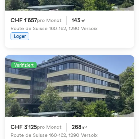
CHF 1'657
143
pro Monat
m²
Route de Suisse 160-162
,
1290 Versoix
Lager
Verifiziert
CHF 3'125
268
pro Monat
m²
Route de Suisse 160-162
,
1290 Versoix