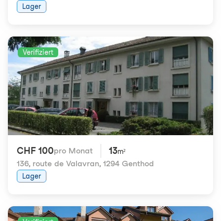
Lager
Verifiziert
CHF 100
13
pro Monat
m²
136, route de Valavran
,
1294 Genthod
Lager