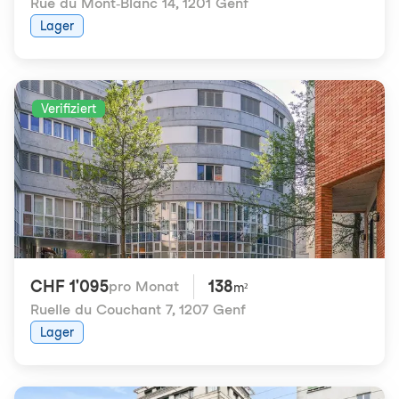
Rue du Mont-Blanc 14
,
1201 Genf
Lager
Verifiziert
CHF 1'095
138
pro Monat
m²
Ruelle du Couchant 7
,
1207 Genf
Lager