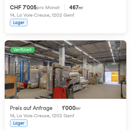
CHF 7'005
467
pro Monat
m²
14, La Voie-Creuse
,
1202 Genf
Lager
Verifiziert
Preis auf Anfrage
1'000
m²
14, La Voie-Creuse
,
1202 Genf
Lager