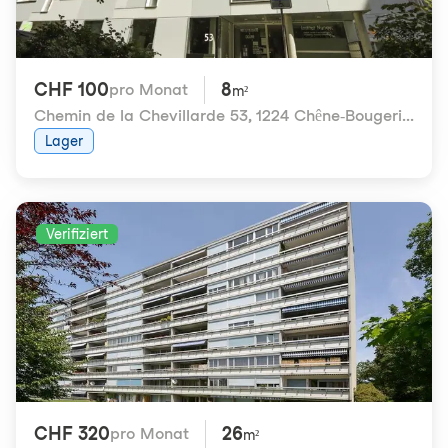
CHF 100
8
pro Monat
m²
Chemin de la Chevillarde 53
,
1224 Chêne-Bougeries
Lager
Verifiziert
CHF 320
26
pro Monat
m²