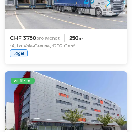
CHF 3'750
250
pro Monat
m²
14, La Voie-Creuse
,
1202 Genf
Lager
Verifiziert