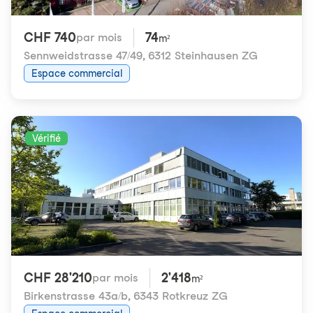
CHF 740
74
par mois
m²
Sennweidstrasse 47/49
,
6312 Steinhausen ZG
Espace commercial
Vérifié
CHF 28'210
2'418
par mois
m²
Birkenstrasse 43a/b
,
6343 Rotkreuz ZG