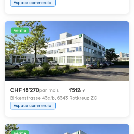
Espace commercial
Vérifié
CHF 18'270
1'512
par mois
m²
Birkenstrasse 43a/b
,
6343 Rotkreuz ZG
Espace commercial
Vérifié