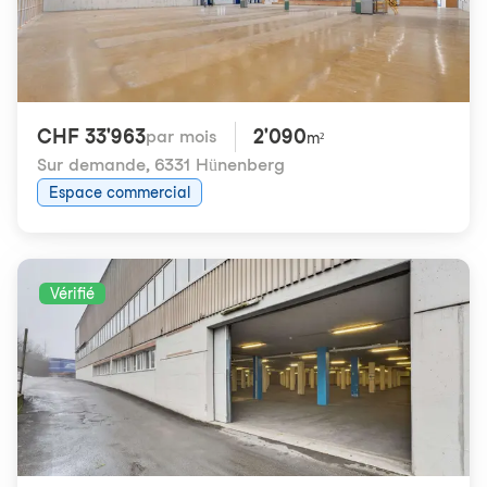
CHF 33'963
2'090
par mois
m²
Sur demande
,
6331 Hünenberg
Espace commercial
Vérifié