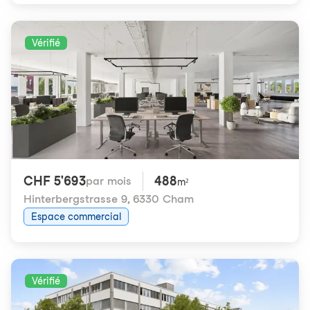
Vérifié
CHF 5'693
488
par mois
m²
Hinterbergstrasse 9
,
6330 Cham
Espace commercial
Vérifié