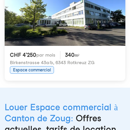
CHF 4'250
340
par mois
m²
Birkenstrasse 43a/b
,
6343 Rotkreuz ZG
Espace commercial
Louer Espace commercial à
Canton de Zoug:
Offres
actuelles, tarifs de location