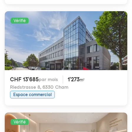
Vérifié
CHF 13'685
1'273
par mois
m²
Riedstrasse 8
,
6330 Cham
Espace commercial
Vérifié