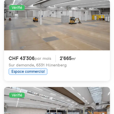
Vérifié
CHF 43'306
2'665
par mois
m²
Sur demande
,
6331 Hünenberg
Espace commercial
Vérifié