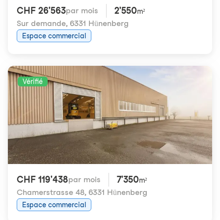
CHF 26'563
2'550
par mois
m²
Sur demande
,
6331 Hünenberg
Espace commercial
Vérifié
CHF 119'438
7'350
par mois
m²
Chamerstrasse 48
,
6331 Hünenberg
Espace commercial