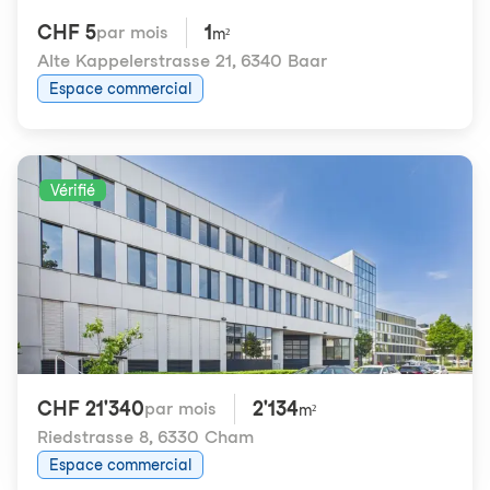
CHF 5
1
par mois
m²
Alte Kappelerstrasse 21
,
6340 Baar
Espace commercial
Vérifié
CHF 21'340
2'134
par mois
m²
Riedstrasse 8
,
6330 Cham
Espace commercial