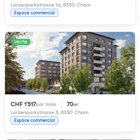
Lorzenparkstrasse 1a
,
6330 Cham
Espace commercial
Vérifié
CHF 1'517
70
par mois
m²
Lorzenparkstrasse 3
,
6330 Cham
Espace commercial