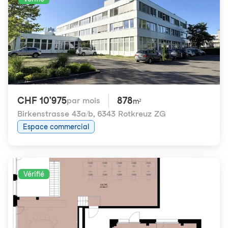
CHF 10'975
878
par mois
m²
Birkenstrasse 43a/b
,
6343 Rotkreuz ZG
Espace commercial
Vérifié