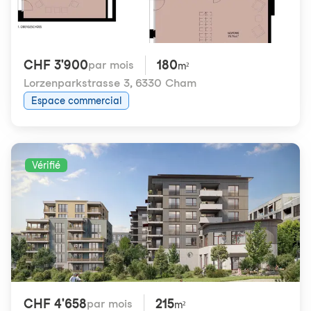
CHF 3'900
180
par mois
m²
Lorzenparkstrasse 3
,
6330 Cham
Espace commercial
Vérifié
CHF 4'658
215
par mois
m²