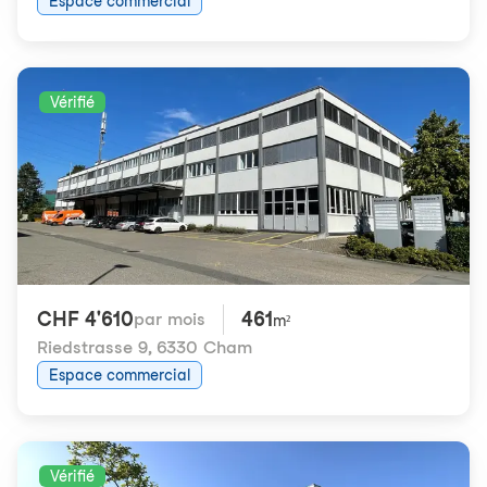
Espace commercial
Vérifié
CHF 4'610
461
par mois
m²
Riedstrasse 9
,
6330 Cham
Espace commercial
Vérifié