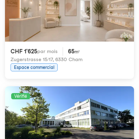
CHF 1'625
65
par mois
m²
Zugerstrasse 15/17
,
6330 Cham
Espace commercial
Vérifié