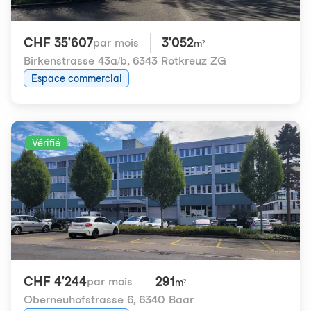
CHF 35'607
3'052
par mois
m²
Birkenstrasse 43a/b
,
6343 Rotkreuz ZG
Espace commercial
Vérifié
CHF 4'244
291
par mois
m²
Oberneuhofstrasse 6
,
6340 Baar