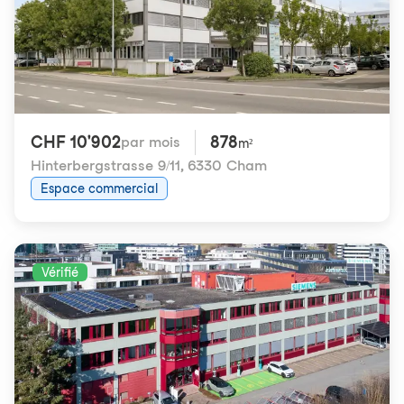
CHF 10'902
878
par mois
m²
Hinterbergstrasse 9/11
,
6330 Cham
Espace commercial
Vérifié