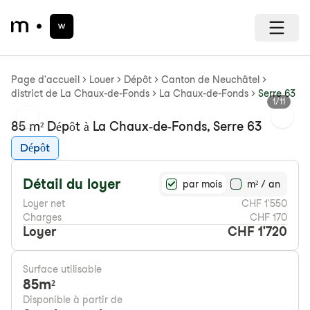
Page d'accueil
Louer
Dépôt
Canton de Neuchâtel
district de La Chaux-de-Fonds
La Chaux-de-Fonds
Serre 63
1
/
11
Previous slide
Next s
85 m² Dépôt à La Chaux-de-Fonds, Serre 63
Dépôt
Détail du loyer
par mois
m² / an
Loyer net
CHF 1'550
Charges
CHF 170
Loyer
CHF 1'720
Surface utilisable
85
m²
Disponible à partir de