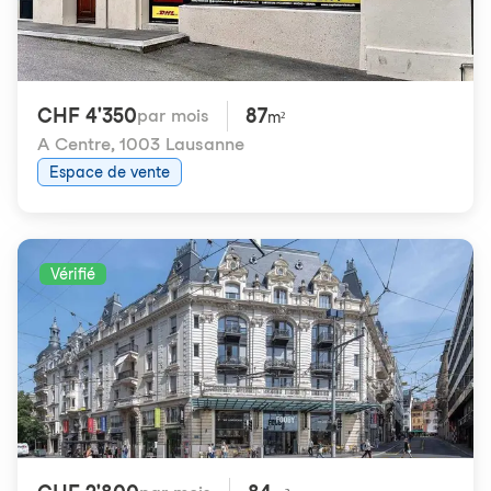
CHF 4'350
87
par mois
m²
A Centre
,
1003 Lausanne
Espace de vente
Vérifié