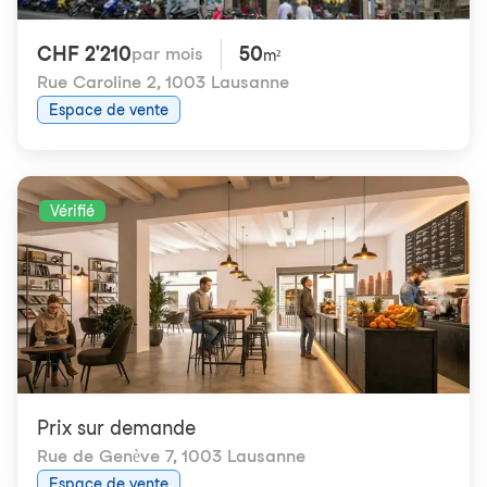
CHF 2'210
50
par mois
m²
Rue Caroline 2
,
1003 Lausanne
Espace de vente
Vérifié
Prix ​​sur demande
Rue de Genève 7
,
1003 Lausanne
Espace de vente