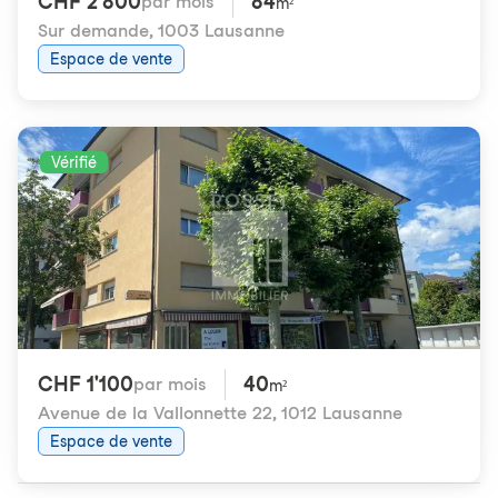
CHF 2'800
84
par mois
m²
Sur demande
,
1003 Lausanne
Espace de vente
Vérifié
CHF 1'100
40
par mois
m²
Avenue de la Vallonnette 22
,
1012 Lausanne
Espace de vente