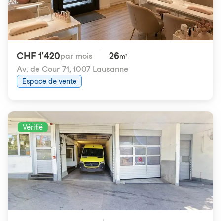
CHF 1'420
26
par mois
m²
Av. de Cour 71
,
1007 Lausanne
Espace de vente
Vérifié