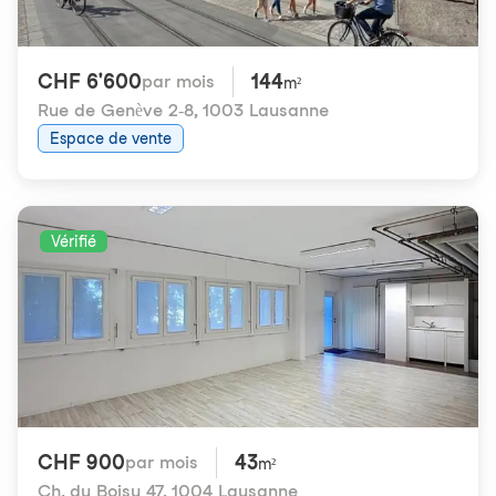
CHF 6'600
144
par mois
m²
Rue de Genève 2-8
,
1003 Lausanne
Espace de vente
Vérifié
CHF 900
43
par mois
m²
Ch. du Boisy 47
,
1004 Lausanne