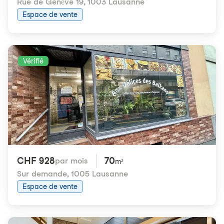
Rue de Genève 19
,
1003 Lausanne
Espace de vente
Vérifié
CHF 928
70
par mois
m²
Sur demande
,
1005 Lausanne
Espace de vente