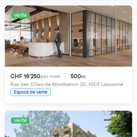
Vérifié
CHF 16'250
500
par mois
m²
Rue des Côtes-de-Montbenon 20
,
1003 Lausanne
Espace de vente
Vérifié