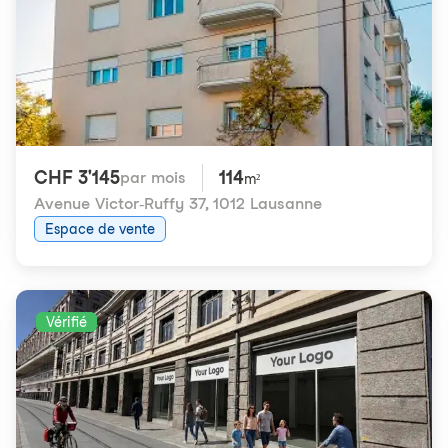
CHF 3'145
114
par mois
m²
Avenue Victor-Ruffy 37
,
1012 Lausanne
Espace de vente
Vérifié