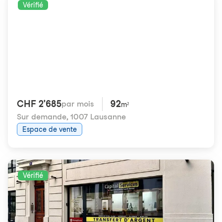
Vérifié
CHF 2'685
92
par mois
m²
Sur demande
,
1007 Lausanne
Espace de vente
Vérifié