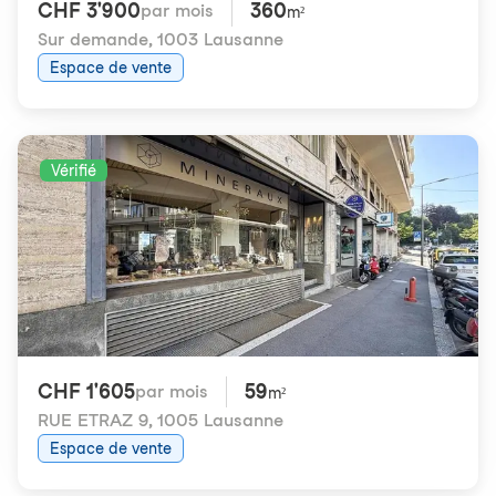
CHF 3'900
360
par mois
m²
Sur demande
,
1003 Lausanne
Espace de vente
Vérifié
CHF 1'605
59
par mois
m²
RUE ETRAZ 9
,
1005 Lausanne
Espace de vente