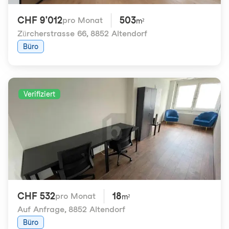
CHF 9'012
503
pro Monat
m²
Zürcherstrasse 66
,
8852 Altendorf
Büro
Verifiziert
CHF 532
18
pro Monat
m²
Auf Anfrage
,
8852 Altendorf
Büro