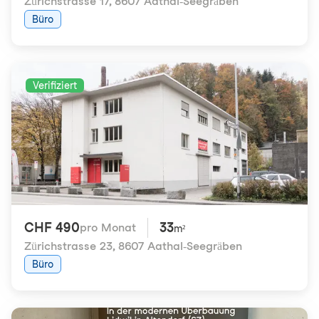
Zürichstrasse 17
,
8607 Aathal-Seegräben
Büro
Verifiziert
CHF 490
33
pro Monat
m²
Zürichstrasse 23
,
8607 Aathal-Seegräben
Büro