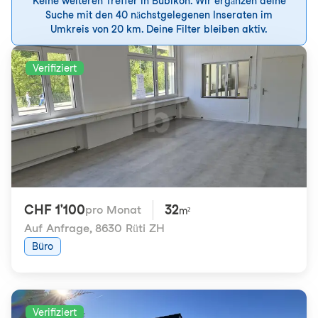
Keine weiteren Treffer in Bubikon. Wir ergänzen deine
Suche mit den 40 nächstgelegenen Inseraten im
Umkreis von 20 km. Deine Filter bleiben aktiv.
Verifiziert
CHF 1'100
32
pro Monat
m²
Auf Anfrage
,
8630 Rüti ZH
Büro
Verifiziert