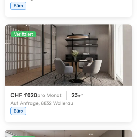
Büro
Verifiziert
CHF 1'620
23
pro Monat
m²
Auf Anfrage
,
8832 Wollerau
Büro