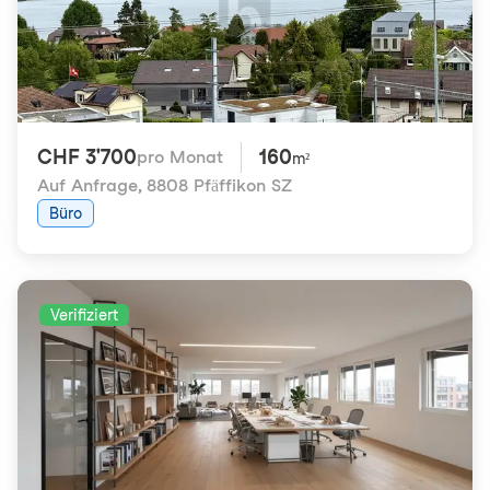
CHF 3'700
160
pro Monat
m²
Auf Anfrage
,
8808 Pfäffikon SZ
Büro
Verifiziert