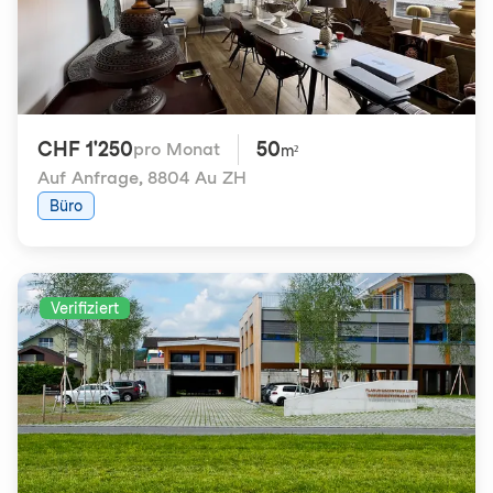
CHF 1'250
50
pro Monat
m²
Auf Anfrage
,
8804 Au ZH
Büro
Verifiziert