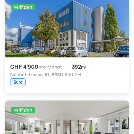
Verifiziert
CHF 4'900
392
pro Monat
m²
Neuhofstrasse 10
,
8630 Rüti ZH
Büro
Verifiziert