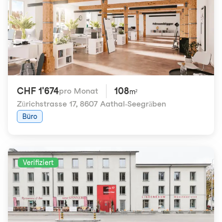
CHF 1'674
108
pro Monat
m²
Zürichstrasse 17
,
8607 Aathal-Seegräben
Büro
Verifiziert