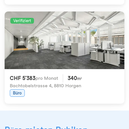
Verifiziert
CHF 5'383
340
pro Monat
m²
Bachtobelstrasse 4
,
8810 Horgen
Büro