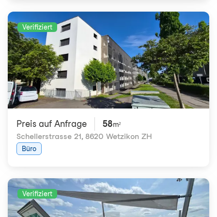
Verifiziert
Preis auf Anfrage
58
m²
Schellerstrasse 21
,
8620 Wetzikon ZH
Büro
Verifiziert