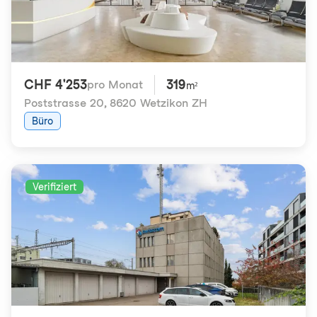
CHF 4'253
319
pro Monat
m²
Poststrasse 20
,
8620 Wetzikon ZH
Büro
Verifiziert