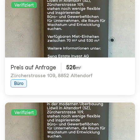
Verifiziert
Preis auf Anfrage
526
m²
Zürcherstrasse 109
,
8852 Altendorf
Büro
Verifiziert