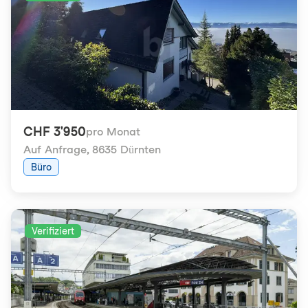
CHF 3'950
pro Monat
Auf Anfrage
,
8635 Dürnten
Büro
Verifiziert