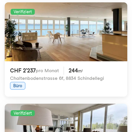
Verifiziert
CHF 2'237
244
pro Monat
m²
Chaltenbodenstrasse 6f
,
8834 Schindellegi
Büro
Verifiziert