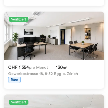
Verifiziert
CHF 1'354
130
pro Monat
m²
Gewerbestrasse 18
,
8132 Egg b. Zürich
Büro
Verifiziert