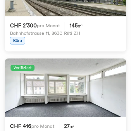
CHF 2'300
145
pro Monat
m²
Bahnhofstrasse 11
,
8630 Rüti ZH
Büro
Verifiziert
CHF 416
27
pro Monat
m²