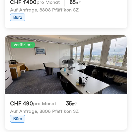
CHF 1'400
65
pro Monat
m²
Auf Anfrage
,
8808 Pfäffikon SZ
Büro
Verifiziert
CHF 490
35
pro Monat
m²
Auf Anfrage
,
8808 Pfäffikon SZ
Büro