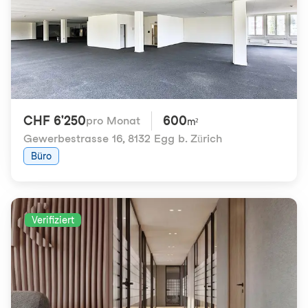
CHF 6'250
600
pro Monat
m²
Gewerbestrasse 16
,
8132 Egg b. Zürich
Büro
Verifiziert