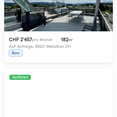
CHF 2'457
182
pro Monat
m²
Auf Anfrage
,
8620 Wetzikon ZH
Büro
Verifiziert