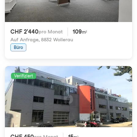
CHF 2'440
109
pro Monat
m²
Auf Anfrage
,
8832 Wollerau
Büro
Verifiziert
CHF 450
15
pro Monat