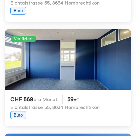
Eichtalstrasse 55
,
8634 Hombrechtikon
Büro
Verifiziert
CHF 569
39
pro Monat
m²
Eichtalstrasse 55
,
8634 Hombrechtikon
Büro