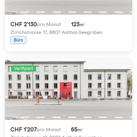
CHF 2'130
123
pro Monat
m²
Zürichstrasse 17
,
8607 Aathal-Seegräben
Büro
Verifiziert
CHF 1'207
65
pro Monat
m²