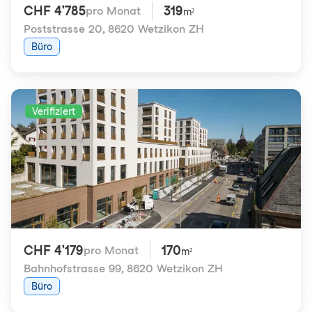
CHF 4'785
319
pro Monat
m²
Poststrasse 20
,
8620 Wetzikon ZH
Büro
Verifiziert
CHF 4'179
170
pro Monat
m²
Bahnhofstrasse 99
,
8620 Wetzikon ZH
Büro