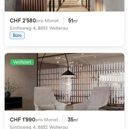
CHF 2'580
51
pro Monat
m²
Säntisweg 4
,
8832 Wollerau
Büro
Verifiziert
CHF 1'990
35
pro Monat
m²
Säntisweg 4
,
8832 Wollerau