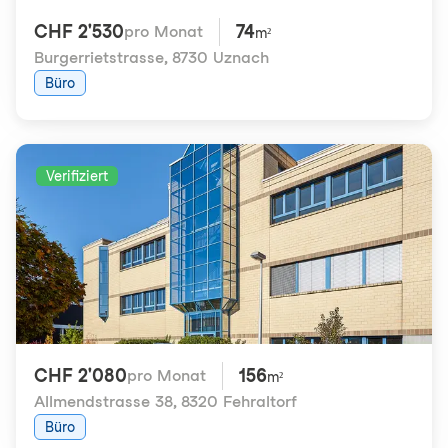
CHF 2'530
74
pro Monat
m²
Burgerrietstrasse
,
8730 Uznach
Büro
Verifiziert
CHF 2'080
156
pro Monat
m²
Allmendstrasse 38
,
8320 Fehraltorf
Büro