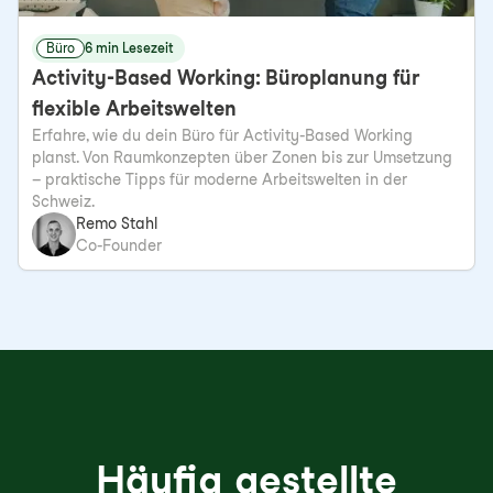
Büro
6 min Lesezeit
Activity-Based Working: Büroplanung für
flexible Arbeitswelten
Erfahre, wie du dein Büro für Activity-Based Working
planst. Von Raumkonzepten über Zonen bis zur Umsetzung
– praktische Tipps für moderne Arbeitswelten in der
Schweiz.
Remo Stahl
Co-Founder
Häufig gestellte