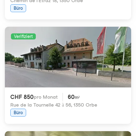
Chemin de l'Etraz 18
,
1350 Orbe
Büro
Verifiziert
CHF 850
60
pro Monat
m²
Rue de la Tournelle 42 à 56
,
1350 Orbe
Büro