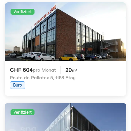
Verifiziert
CHF 604
20
pro Monat
m²
Route de Pallatex 5
,
1163 Etoy
Büro
Verifiziert