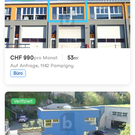
CHF 990
53
pro Monat
m²
Auf Anfrage
,
1142 Pampigny
Büro
Verifiziert