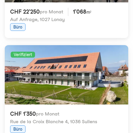
CHF 22'250
1'068
pro Monat
m²
Auf Anfrage
,
1027 Lonay
Büro
Verifiziert
CHF 1'350
pro Monat
Rue de la Croix Blanche 4
,
1036 Sullens
Büro