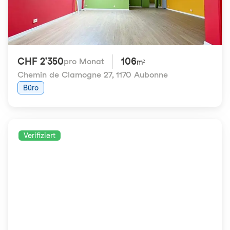
CHF 2'350
106
pro Monat
m²
Chemin de Clamogne 27
,
1170 Aubonne
Büro
Verifiziert