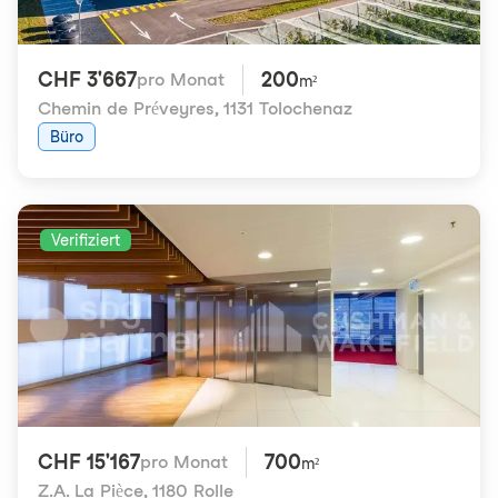
CHF 3'667
200
pro Monat
m²
Chemin de Préveyres
,
1131 Tolochenaz
Büro
Verifiziert
CHF 15'167
700
pro Monat
m²
Z.A. La Pièce
,
1180 Rolle