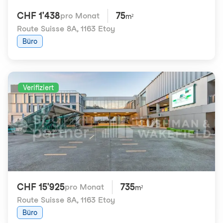
CHF 1'438
75
pro Monat
m²
Route Suisse 8A
,
1163 Etoy
Büro
Verifiziert
CHF 15'925
735
pro Monat
m²
Route Suisse 8A
,
1163 Etoy
Büro