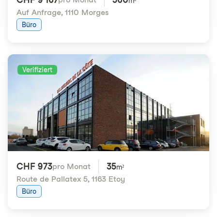
m²
Auf Anfrage
,
1110 Morges
Büro
Verifiziert
CHF 973
35
pro Monat
m²
Route de Pallatex 5
,
1163 Etoy
Büro