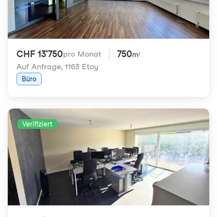
CHF 13'750
750
pro Monat
m²
Auf Anfrage
,
1163 Etoy
Büro
Verifiziert