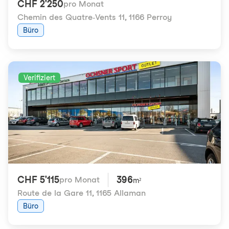
CHF 2'250
pro Monat
Chemin des Quatre-Vents 11
,
1166 Perroy
Büro
Verifiziert
CHF 5'115
396
pro Monat
m²
Route de la Gare 11
,
1165 Allaman
Büro