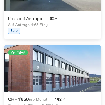
Preis auf Anfrage
92
m²
Auf Anfrage
,
1163 Etoy
Büro
Verifiziert
CHF 1'660
142
pro Monat
m²