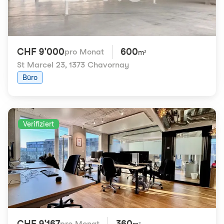
CHF 9'000
600
pro Monat
m²
St Marcel 23
,
1373 Chavornay
Büro
Verifiziert
CHF 9'167
360
pro Monat