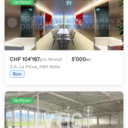
Verifiziert
CHF 104'167
5'000
pro Monat
m²
Z.A. La Pièce
,
1180 Rolle
Büro
Verifiziert