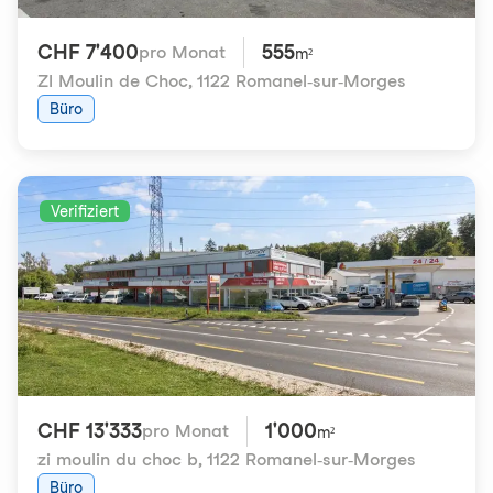
CHF 7'400
555
pro Monat
m²
ZI Moulin de Choc
,
1122 Romanel-sur-Morges
Büro
Verifiziert
CHF 13'333
1'000
pro Monat
m²
zi moulin du choc b
,
1122 Romanel-sur-Morges
Büro