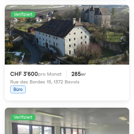
Verifiziert
CHF 3'600
285
pro Monat
m²
Rue des Bordes 15
,
1372 Bavois
Büro
Verifiziert