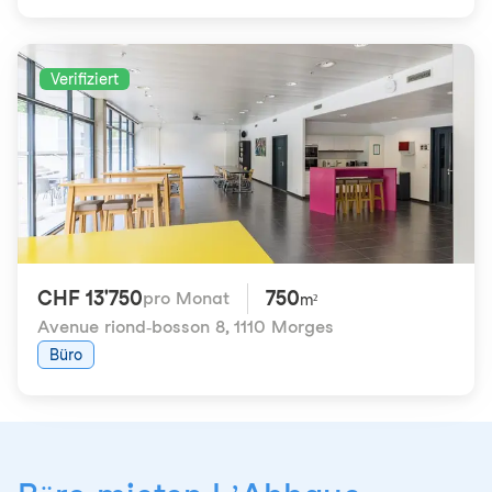
Verifiziert
CHF 13'750
750
pro Monat
m²
Avenue riond-bosson 8
,
1110 Morges
Büro