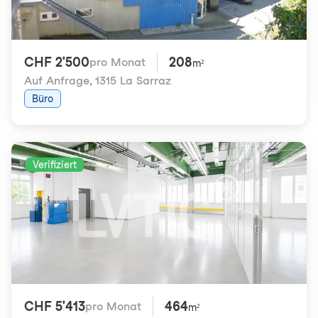
CHF 2'500
208
pro Monat
m²
Auf Anfrage
,
1315 La Sarraz
Büro
Verifiziert
CHF 5'413
464
pro Monat
m²