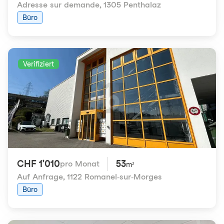
Adresse sur demande
,
1305 Penthalaz
Büro
Verifiziert
CHF 1'010
53
pro Monat
m²
Auf Anfrage
,
1122 Romanel-sur-Morges
Büro