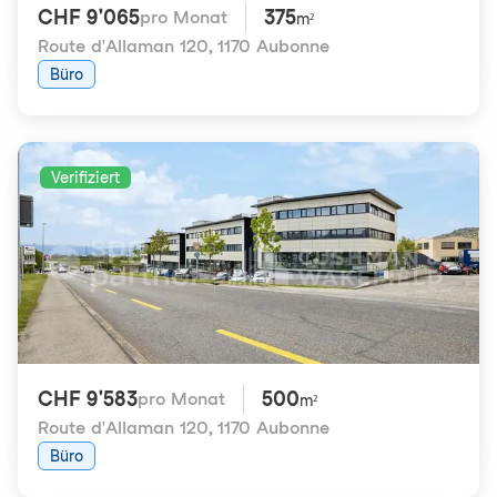
CHF 9'065
375
pro Monat
m²
Route d'Allaman 120
,
1170 Aubonne
Büro
Verifiziert
CHF 9'583
500
pro Monat
m²
Route d'Allaman 120
,
1170 Aubonne
Büro