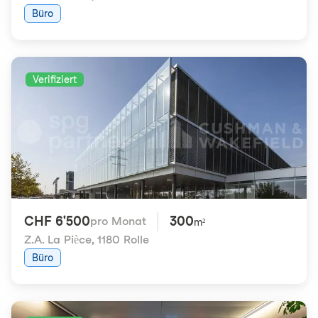
Büro
Verifiziert
CHF 6'500
300
pro Monat
m²
Z.A. La Pièce
,
1180 Rolle
Büro