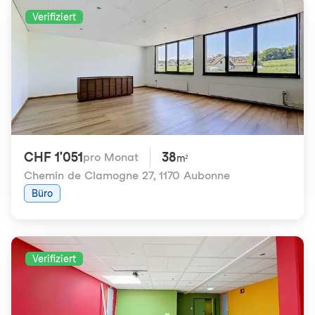
Verifiziert
CHF 1'051
38
pro Monat
m²
Chemin de Clamogne 27
,
1170 Aubonne
Büro
Verifiziert