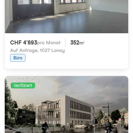
CHF 4'693
352
pro Monat
m²
Auf Anfrage
,
1027 Lonay
Büro
Verifiziert