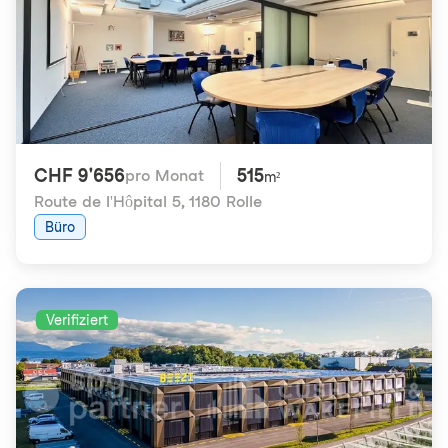
CHF 9'656
515
pro Monat
m²
Route de l'Hôpital 5
,
1180 Rolle
Büro
Verifiziert