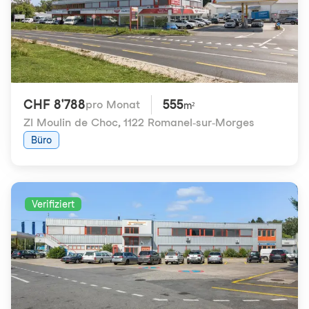
CHF 8'788
555
pro Monat
m²
ZI Moulin de Choc
,
1122 Romanel-sur-Morges
Büro
Verifiziert