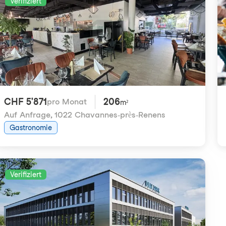
Verifiziert
CHF 5'871
206
pro Monat
m²
Auf Anfrage
,
1022 Chavannes-près-Renens
Gastronomie
Verifiziert