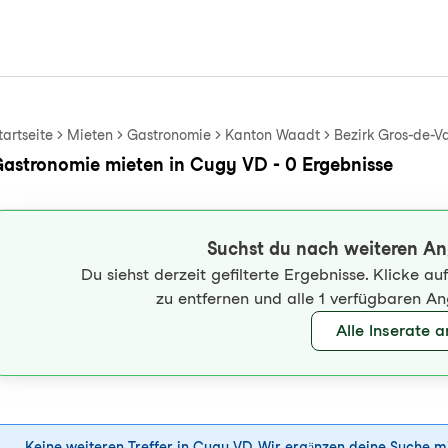
tartseite
Mieten
Gastronomie
Kanton Waadt
Bezirk Gros-de-V
astronomie mieten in Cugy VD - 0 Ergebnisse
Suchst du nach weiteren A
Du siehst derzeit gefilterte Ergebnisse. Klicke a
zu entfernen und alle 1 verfügbaren A
Alle Inserate 
Keine weiteren Treffer in Cugy VD. Wir ergänzen deine Suche m