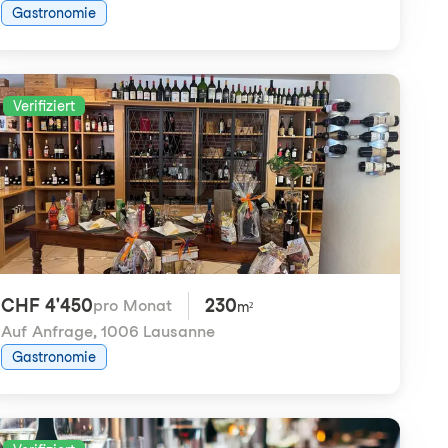
Gastronomie
Verifiziert
CHF 4'450
230
pro Monat
m²
Auf Anfrage
,
1006 Lausanne
Gastronomie