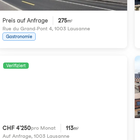
Preis auf Anfrage
275
m²
Rue du Grand-Pont 4
,
1003 Lausanne
Gastronomie
Verifiziert
CHF 4'250
113
pro Monat
m²
Auf Anfrage
,
1003 Lausanne