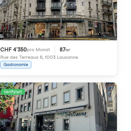
CHF 4'350
87
pro Monat
m²
Rue des Terreaux 6
,
1003 Lausanne
Gastronomie
Verifiziert