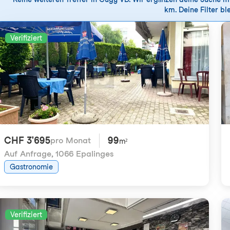
km. Deine Filter ble
Verifiziert
CHF 3'695
99
pro Monat
m²
Auf Anfrage
,
1066 Epalinges
Gastronomie
Verifiziert