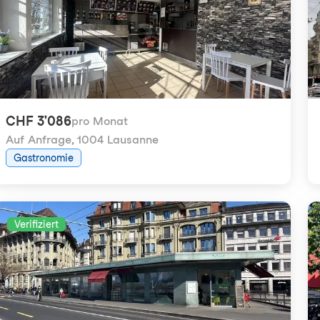
CHF 3'086
pro Monat
Auf Anfrage
,
1004 Lausanne
Gastronomie
Verifiziert