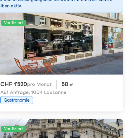
iben aktiv.
Verifiziert
CHF 1'520
50
pro Monat
m²
Auf Anfrage
,
1004 Lausanne
Gastronomie
Verifiziert