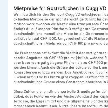
Mietpreise für Gastroflächen in Cugy VD
Wenn du dich für den Standort Cugy VD entschieden hast,
aktuellen Mietpreise der nächste wichtige Schritt für de
maison.work möchten dir hierfür eine transparente Übers
findest du auf unserer Plattform 0 verfügbare Gastrono
durchschnittliche monatliche Miete für ein Gastronomieo
beläuft sich auf CHF 1500. Umgerechnet auf die Fläche e
durchschnittlichen Mietpreis von CHF 180 pro m² und Ja
Die Preisspanne reflektiert die Vielfalt der verfügbaren 
bereits Angebote ab CHF 180 pro m² jährlich, während fü
oder besonders gut gelegene Flächen bis zu CHF 200 pr
werden können. Auch die Grösse der Lokale variiert, um
Konzepten gerecht zu werden. Das Angebot reicht von k
Flächen mit 50 m² bis hin zu grosszügigen Restaurants m
durchschnittliche Grösse eines Gastronomiebetriebs in 
Diese Zahlen dienen dir als wertvolle Grundlage für dei
dabei, dass Faktoren wie der Ausbaustandard der Küch
Terrasse, die Lage im Ort und die allgemeine Sichtbarke
massgeblich beeinflussen. Nutze unsere Inserate, um da