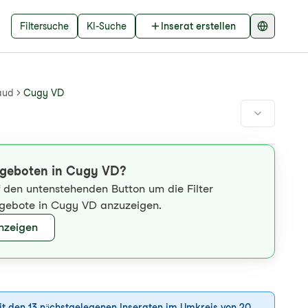
Filtersuche
KI-Suche
Inserat erstellen
aud
Cugy VD
ngeboten in Cugy VD?
uf den untenstehenden Button um die Filter
ngebote in Cugy VD anzuzeigen.
anzeigen
it den 13 nächstgelegenen Inseraten im Umkreis von 20