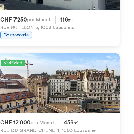
CHF 7'250
116
pro Monat
m²
RUE RÔTILLON 5
,
1003 Lausanne
Gastronomie
Verifiziert
CHF 12'000
456
pro Monat
m²
RUE DU GRAND-CHENE 4
,
1003 Lausanne