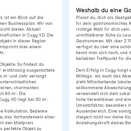
Weshalb du eine Ga
 ist ein Blick auf die
Planst du, dich als Gastge
inen Businessplan. Wir von
für dein gastronomisches 
icht bieten. Aktuell
richtige Wahl für dich se
mieflächen in Cugy VD. Die
unmittelbarer Nähe zu Lau
bjekt in dieser Region
Gastronomen. Mit über 2'7
ntspricht dies einem
verfügst du über eine soli
hr.
kennt man sich noch, und 
beliebten Treffpunkt für d
Objekte. So findest du
r erstklassig ausgestattete
Dein Erfolg in Cugy hängt
o m² und Jahr verlangt
Mittags- als auch das Aben
 unterschiedlichen
zieht Mitarbeitende lokale
leinen, charmanten
willkommene Abwechslung
it 80 m². Die
verwandelt sich dein Lokal 
Cugy VD liegt bei 50 m².
hohe Verweildauer und ein
Umsatzfaktor, besonders i
ne Kalkulation. Bedenke
Aussenbereich. Eine sonni
e, das Vorhandensein einer
steigert nicht nur deine Ka
it den Mietpreis
Anziehungskraft deines Bet
s perfekte Objekt zu