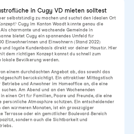
strofläche in Cugy VD mieten solltest
ber selbstständig zu machen und suchst den idealen Ort
Konzept? Cugy im Kanton Waadt könnte genau die
in. Als charmante und wachsende Gemeinde in
sanne bietet Cugy ein spannendes Umfeld für
00 Einwohnerinnen und Einwohnern (Stand 2022)
de und loyale Kundenbasis direkt vor deiner Haustür. Hier
mit dem richtigen Konzept kannst du schnell zum
ie lokale Bevölkerung werden.
 von einem durchdachten Angebot ab, das sowohl das
dgeschäft berücksichtigt. Ein attraktiver Mittagstisch
r Betriebe und Anwohner im Homeoffice an, die eine
 suchen. Am Abend und an den Wochenenden
in einen Ort für Familien, Paare und Freunde, die eine
e persönliche Atmosphäre schätzen. Ein entscheidender
n den wärmeren Monaten, ist ein grosszügiger
ge Terrasse oder ein gemütlicher Boulevard-Bereich
pazität, sondern auch die Sichtbarkeit und
riebs.