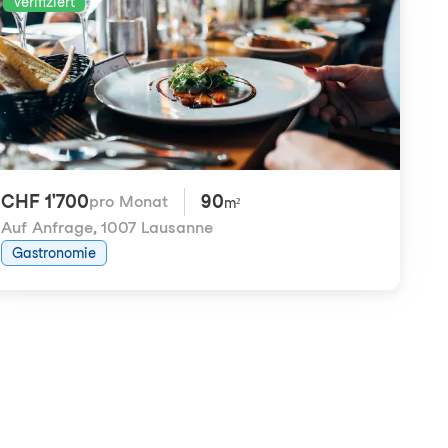
Verifiziert
CHF 1'700
90
pro Monat
m²
Auf Anfrage
,
1007 Lausanne
Gastronomie