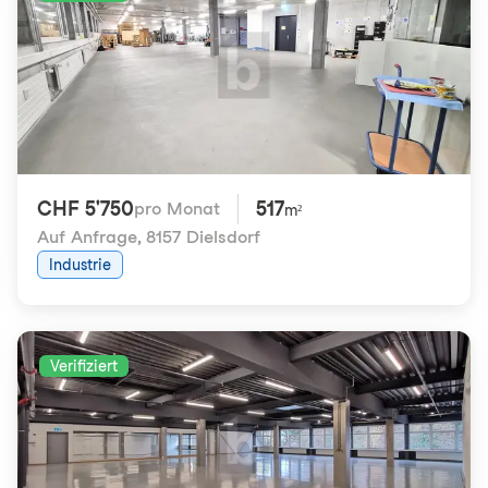
CHF 5'750
517
pro Monat
m²
Auf Anfrage
,
8157 Dielsdorf
Industrie
Verifiziert