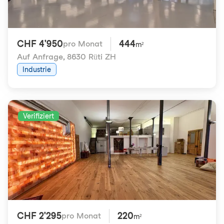
CHF 4'950
444
pro Monat
m²
Auf Anfrage
,
8630 Rüti ZH
Industrie
Verifiziert
CHF 2'295
220
pro Monat
m²