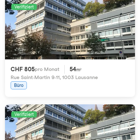
Verifiziert
CHF 805
54
pro Monat
m²
Rue Saint-Martin 9-11
,
1003 Lausanne
Büro
Verifiziert