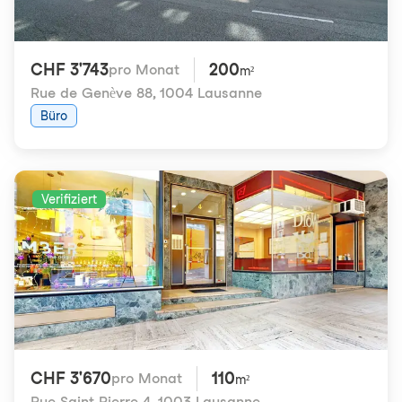
CHF 3'743
200
pro Monat
m²
Rue de Genève 88
,
1004 Lausanne
Büro
Verifiziert
CHF 3'670
110
pro Monat
m²
Rue Saint-Pierre 4
,
1003 Lausanne