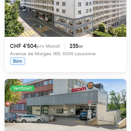
CHF 4'504
235
pro Monat
m²
Avenue de Morges 163
,
1004 Lausanne
Büro
Verifiziert