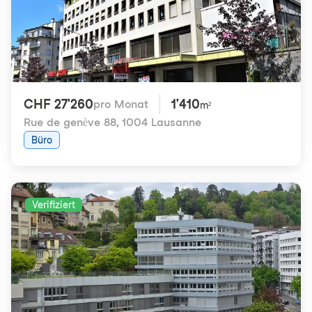
CHF 27'260
1'410
pro Monat
m²
Rue de genève 88
,
1004 Lausanne
Büro
Verifiziert