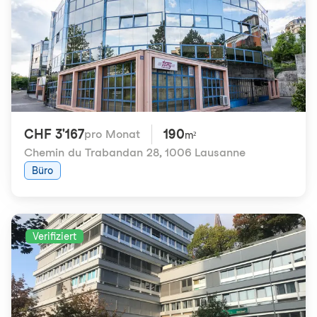
CHF 3'167
190
pro Monat
m²
Chemin du Trabandan 28
,
1006 Lausanne
Büro
Verifiziert