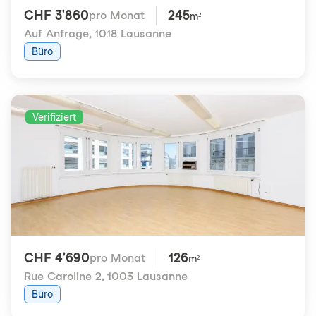
CHF 3'860
245
pro Monat
m²
Auf Anfrage
,
1018 Lausanne
Büro
Verifiziert
CHF 4'690
126
pro Monat
m²
Rue Caroline 2
,
1003 Lausanne
Büro