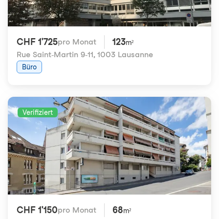
CHF 1'725
123
pro Monat
m²
Rue Saint-Martin 9-11
,
1003 Lausanne
Büro
Verifiziert
CHF 1'150
68
pro Monat
m²