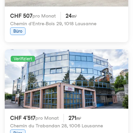
CHF 507
24
pro Monat
m²
Chemin d'Entre-Bois 29
,
1018 Lausanne
Büro
Verifiziert
CHF 4'517
271
pro Monat
m²
Chemin du Trabandan 28
,
1006 Lausanne