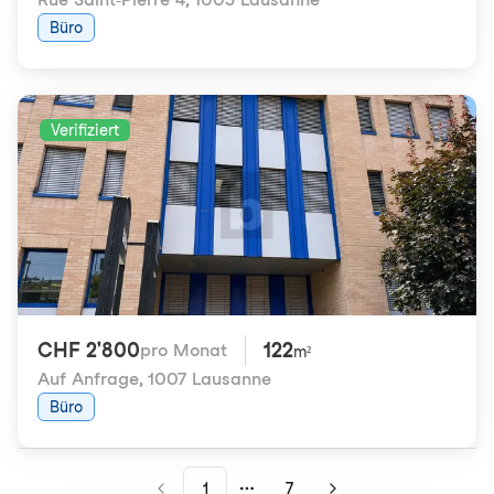
Büro
Verifiziert
CHF 2'800
122
pro Monat
m²
Auf Anfrage
,
1007 Lausanne
Büro
1
7