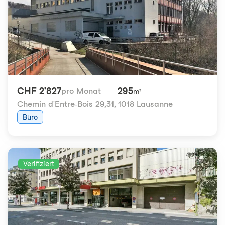
CHF 2'827
295
pro Monat
m²
Chemin d'Entre-Bois 29,31
,
1018 Lausanne
Büro
Verifiziert