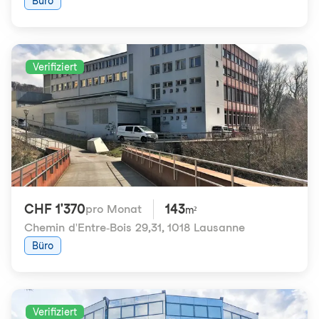
Büro
Verifiziert
CHF 1'370
143
pro Monat
m²
Chemin d'Entre-Bois 29,31
,
1018 Lausanne
Büro
Verifiziert