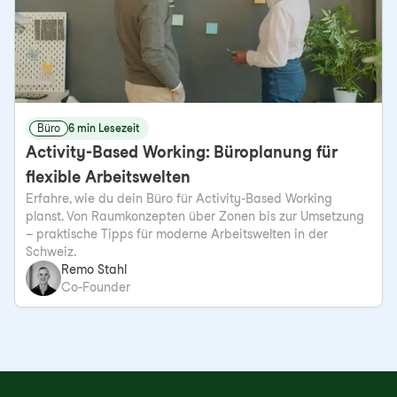
Büro
6 min Lesezeit
Activity-Based Working: Büroplanung für
flexible Arbeitswelten
Erfahre, wie du dein Büro für Activity-Based Working
planst. Von Raumkonzepten über Zonen bis zur Umsetzung
– praktische Tipps für moderne Arbeitswelten in der
Schweiz.
Remo Stahl
Co-Founder