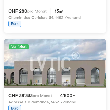
CHF 280
13
pro Monat
m²
Chemin des Cerisiers 34
,
1462 Yvonand
Büro
Verifiziert
CHF 38'333
4'600
pro Monat
m²
Adresse sur demande
,
1462 Yvonand
Büro