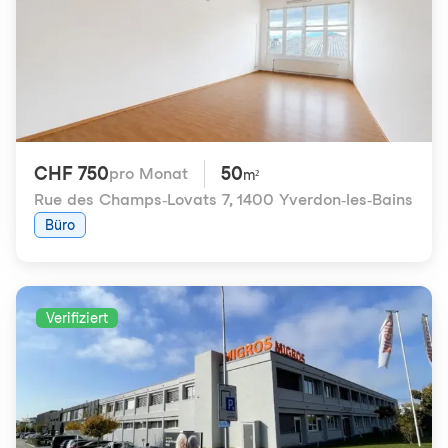
CHF 750
50
pro Monat
m²
Rue des Champs-Lovats 7
,
1400 Yverdon-les-Bains
Büro
Verifiziert