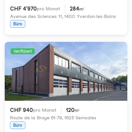
CHF 4'970
284
pro Monat
m²
Avenue des Sciences 11
,
1400 Yverdon-les-Bains
Büro
Verifiziert
CHF 940
120
pro Monat
m²
Route de la Broye 61-79
,
1623 Semsales
Büro