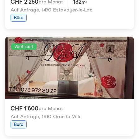
CHF 2'250
132
pro Monat
m²
Auf Anfrage
,
1470 Estavayer-le-Lac
Büro
Verifiziert
CHF 1'600
pro Monat
Auf Anfrage
,
1610 Oron-la-Ville
Büro