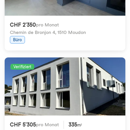
CHF 2'350
pro Monat
Chemin de Bronjon 4
,
1510 Moudon
Büro
Verifiziert
CHF 5'305
335
pro Monat
m²