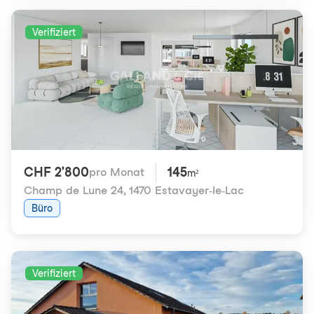
Verifiziert
CHF 2'800
145
pro Monat
m²
Champ de Lune 24
,
1470 Estavayer-le-Lac
Büro
Verifiziert