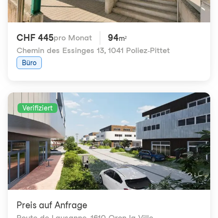
CHF 445
94
pro Monat
m²
Chemin des Essinges 13
,
1041 Poliez-Pittet
Büro
Verifiziert
Preis auf Anfrage
Route de Lausanne
,
1610 Oron-la-Ville