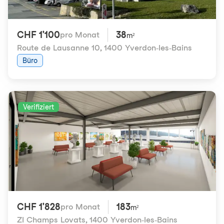
CHF 1'100
38
pro Monat
m²
Route de Lausanne 10
,
1400 Yverdon-les-Bains
Büro
Verifiziert
CHF 1'828
183
pro Monat
m²
ZI Champs Lovats
,
1400 Yverdon-les-Bains