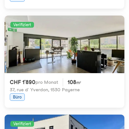
Verifiziert
CHF 1'890
108
pro Monat
m²
37, rue d' Yverdon
,
1530 Payerne
Büro
Verifiziert