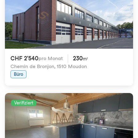
CHF 2'540
230
pro Monat
m²
Chemin de Bronjon
,
1510 Moudon
Büro
Verifiziert