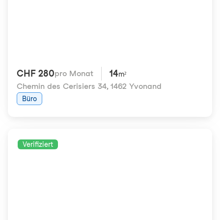
CHF 280
14
pro Monat
m²
Chemin des Cerisiers 34
,
1462 Yvonand
Büro
Verifiziert