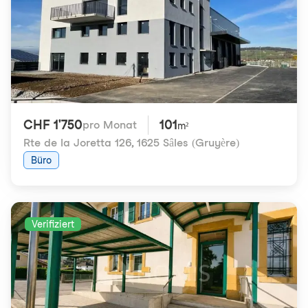
CHF 1'750
101
pro Monat
m²
Rte de la Joretta 126
,
1625 Sâles (Gruyère)
Büro
Verifiziert