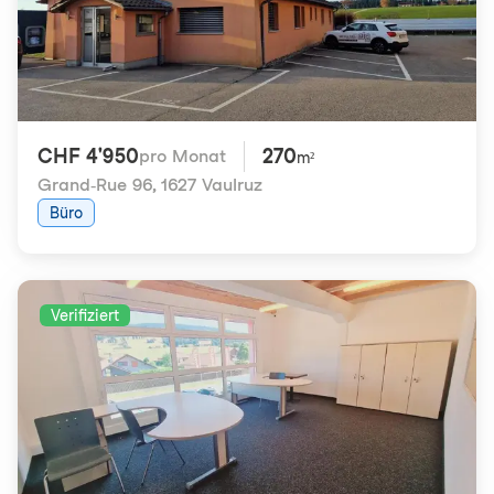
CHF 4'950
270
pro Monat
m²
Grand-Rue 96
,
1627 Vaulruz
Büro
Verifiziert