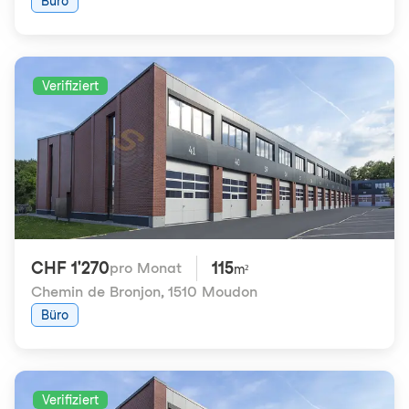
Büro
Verifiziert
CHF 1'270
115
pro Monat
m²
Chemin de Bronjon
,
1510 Moudon
Büro
Verifiziert