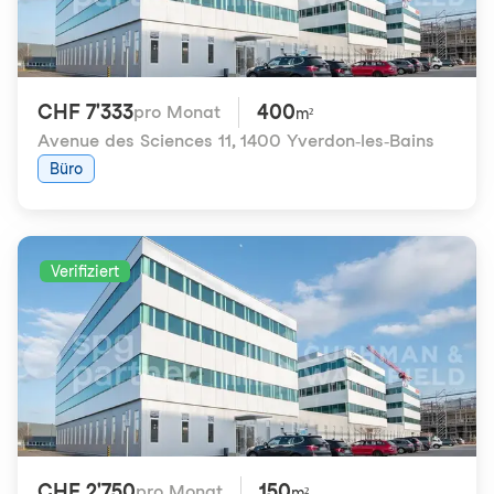
CHF 7'333
400
pro Monat
m²
Avenue des Sciences 11
,
1400 Yverdon-les-Bains
Büro
Verifiziert
CHF 2'750
150
pro Monat
m²