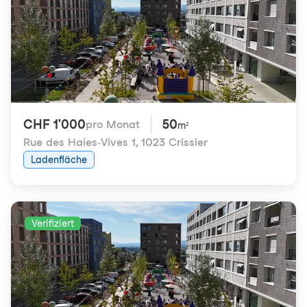
CHF 1'000
50
pro Monat
m²
Rue des Haies-Vives 1
,
1023 Crissier
Ladenfläche
Verifiziert