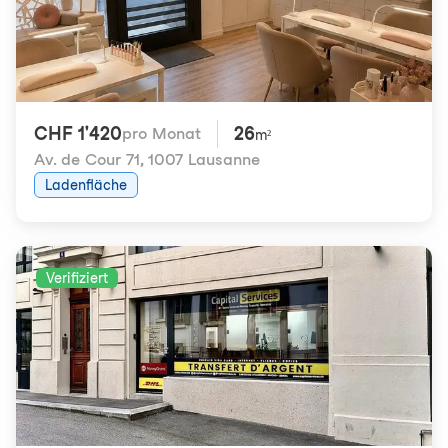
CHF 1'420
26
pro Monat
m²
Av. de Cour 71
,
1007 Lausanne
Ladenfläche
Verifiziert