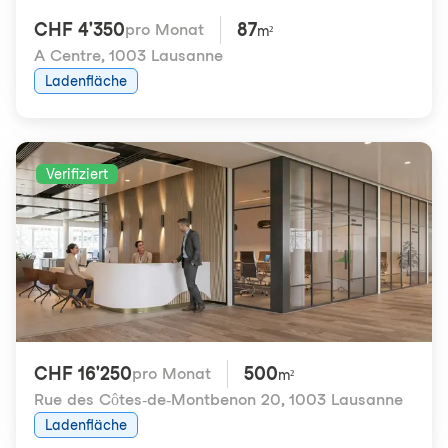
CHF 4'350
87
pro Monat
m²
A Centre
,
1003 Lausanne
Ladenfläche
Verifiziert
CHF 16'250
500
pro Monat
m²
Rue des Côtes-de-Montbenon 20
,
1003 Lausanne
Ladenfläche