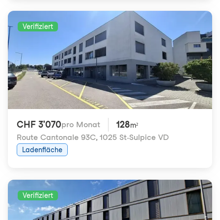
Verifiziert
CHF 3'070
128
pro Monat
m²
Route Cantonale 93C
,
1025 St-Sulpice VD
Ladenfläche
Verifiziert