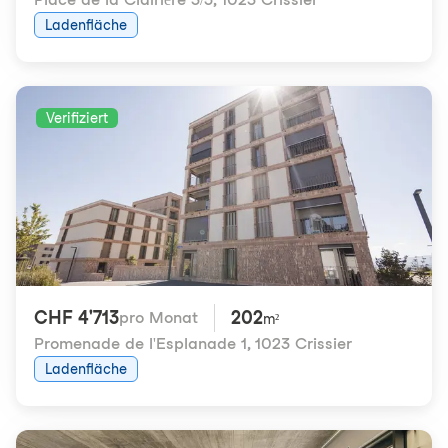
Ladenfläche
Verifiziert
CHF 4'713
202
pro Monat
m²
Promenade de l'Esplanade 1
,
1023 Crissier
Ladenfläche