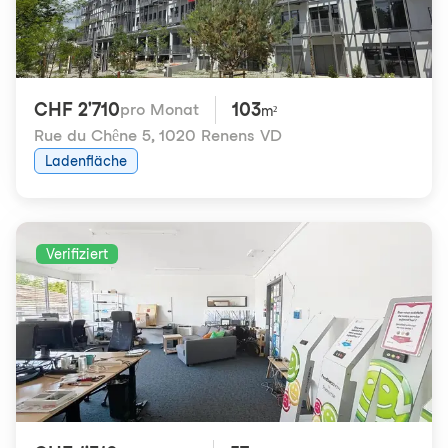
CHF 2'710
103
pro Monat
m²
Rue du Chêne 5
,
1020 Renens VD
Ladenfläche
Verifiziert