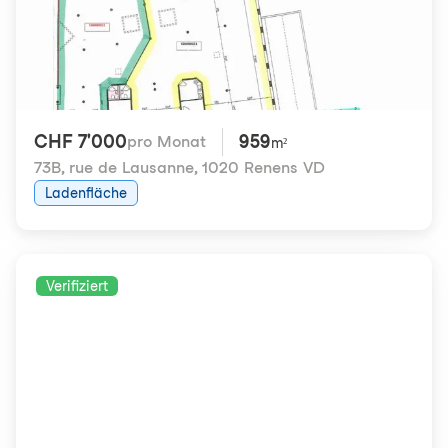
CHF 7'000
959
pro Monat
m²
73B, rue de Lausanne
,
1020 Renens VD
Ladenfläche
Verifiziert