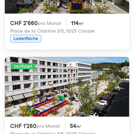
CHF 2'660
114
pro Monat
m²
Place de la Clairière 3/5
,
1023 Crissier
Ladenfläche
Verifiziert
CHF 1'260
54
pro Monat
m²
Place de la Clairière 3/5
,
1023 Crissier