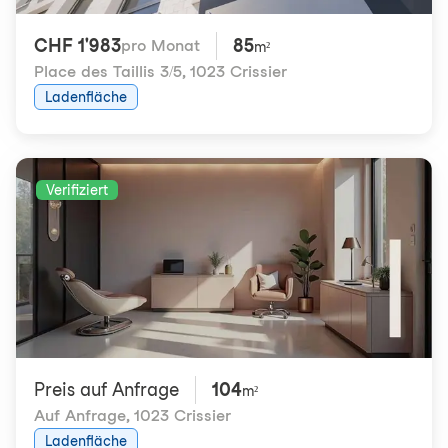
CHF 1'983
85
pro Monat
m²
Place des Taillis 3/5
,
1023 Crissier
Ladenfläche
Verifiziert
Preis auf Anfrage
104
m²
Auf Anfrage
,
1023 Crissier
Ladenfläche