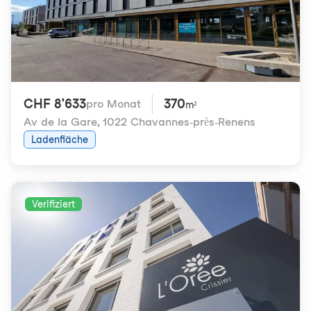
CHF 8'633
370
pro Monat
m²
Av de la Gare
,
1022 Chavannes-près-Renens
Ladenfläche
Verifiziert