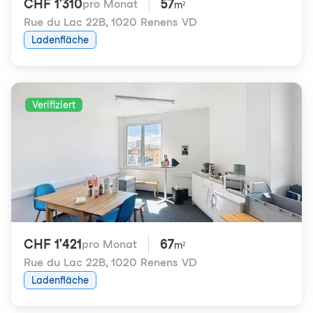
CHF 1'310
57
pro Monat
m²
Rue du Lac 22B
,
1020 Renens VD
Ladenfläche
Verifiziert
CHF 1'421
67
pro Monat
m²
Rue du Lac 22B
,
1020 Renens VD
Ladenfläche