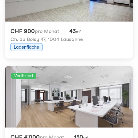
CHF 900
43
pro Monat
m²
Ch. du Boisy 47
,
1004 Lausanne
Ladenfläche
Verifiziert
CHF 4'000
150
pro Monat
m²