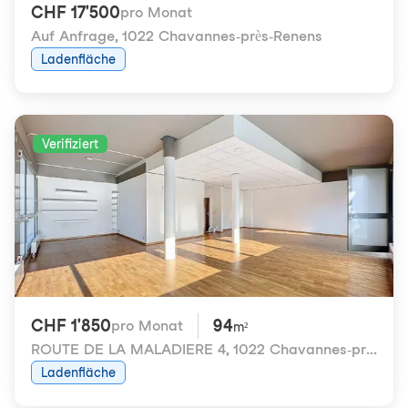
CHF 17'500
pro Monat
Auf Anfrage
,
1022 Chavannes-près-Renens
Ladenfläche
Verifiziert
CHF 1'850
94
pro Monat
m²
ROUTE DE LA MALADIERE 4
,
1022 Chavannes-près-Renens
Ladenfläche