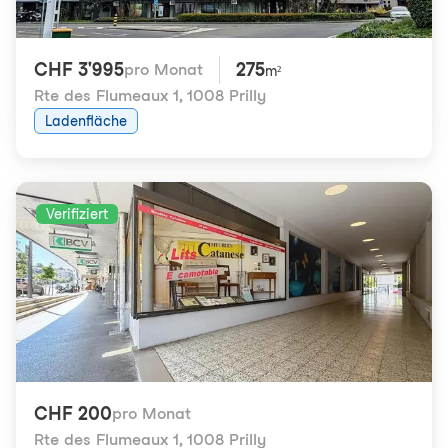
CHF 3'995
275
pro Monat
m²
Rte des Flumeaux 1
,
1008 Prilly
Ladenfläche
Verifiziert
CHF 200
pro Monat
Rte des Flumeaux 1
,
1008 Prilly