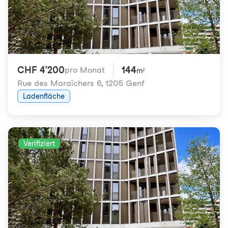
CHF 4'200
144
pro Monat
m²
Rue des Maraîchers 6
,
1205 Genf
Ladenfläche
Verifiziert