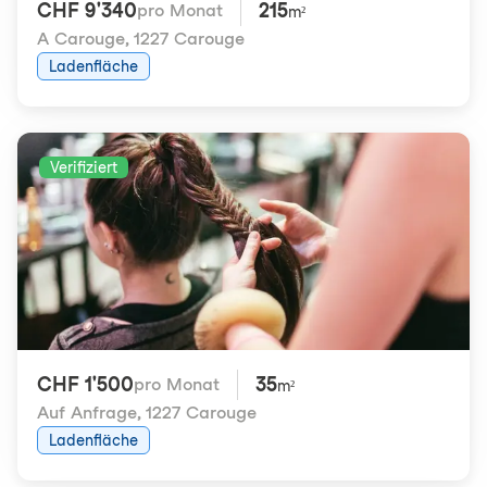
CHF 9'340
215
pro Monat
m²
A Carouge
,
1227 Carouge
Ladenfläche
Verifiziert
CHF 1'500
35
pro Monat
m²
Auf Anfrage
,
1227 Carouge
Ladenfläche