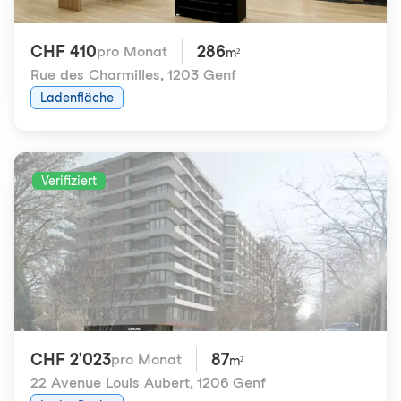
CHF 410
286
pro Monat
m²
Rue des Charmilles
,
1203 Genf
Ladenfläche
Verifiziert
CHF 2'023
87
pro Monat
m²
22 Avenue Louis Aubert
,
1206 Genf