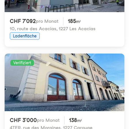
CHF 7'092
185
pro Monat
m²
10, route des Acacias
,
1227 Les Acacias
Ladenfläche
Verifiziert
CHF 3'000
138
pro Monat
m²
4TER, rue des Moraines
,
1227 Carouge