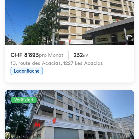
CHF 8'893
232
pro Monat
m²
10, route des Acacias
,
1227 Les Acacias
Ladenfläche
Verifiziert