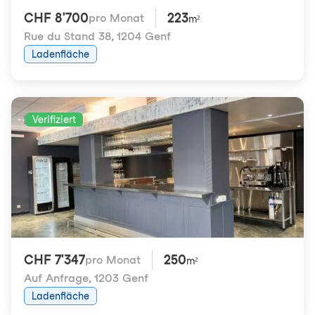
CHF 8'700
223
pro Monat
m²
Rue du Stand 38
,
1204 Genf
Ladenfläche
Verifiziert
CHF 7'347
250
pro Monat
m²
Auf Anfrage
,
1203 Genf
Ladenfläche