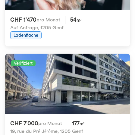
CHF 1'470
54
pro Monat
m²
Auf Anfrage
,
1205 Genf
Ladenfläche
Verifiziert
CHF 7'000
177
pro Monat
m²
19, rue du Pré-Jérôme
,
1205 Genf