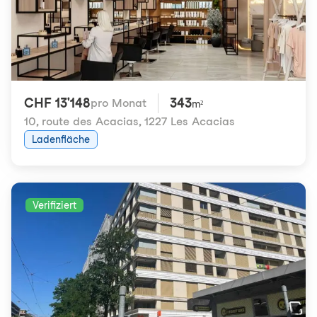
CHF 13'148
343
pro Monat
m²
10, route des Acacias
,
1227 Les Acacias
Ladenfläche
Verifiziert