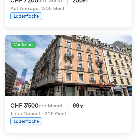
CHF 7'200
200
pro Monat
m²
Auf Anfrage
,
1205 Genf
Ladenfläche
Verifiziert
CHF 3'500
99
pro Monat
m²
1, rue Dancet
,
1205 Genf
Ladenfläche