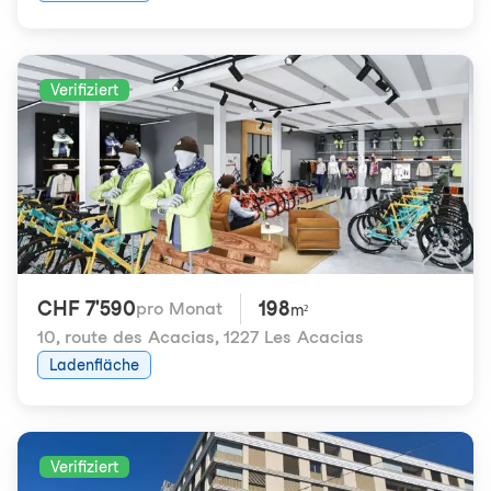
Verifiziert
CHF 7'590
198
pro Monat
m²
10, route des Acacias
,
1227 Les Acacias
Ladenfläche
Verifiziert