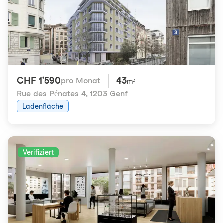
CHF 1'590
43
pro Monat
m²
Rue des Pénates 4
,
1203 Genf
Ladenfläche
Verifiziert