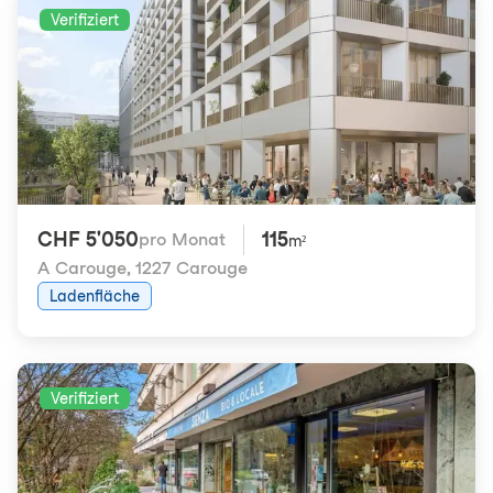
Verifiziert
CHF 5'050
115
pro Monat
m²
A Carouge
,
1227 Carouge
Ladenfläche
Verifiziert