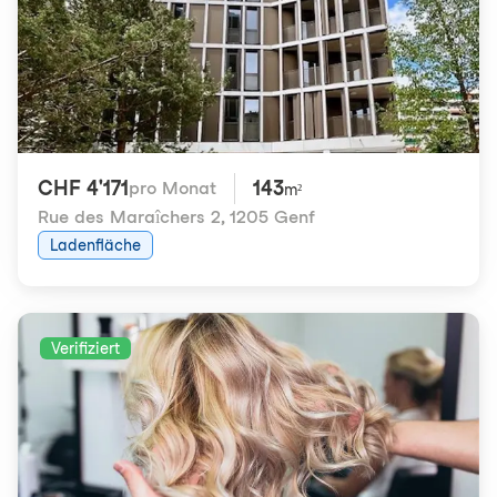
CHF 4'171
143
pro Monat
m²
Rue des Maraîchers 2
,
1205 Genf
Ladenfläche
Verifiziert