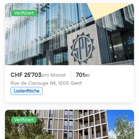
Verifiziert
CHF 25'703
701
pro Monat
m²
Rue de Carouge 64
,
1205 Genf
Ladenfläche
Verifiziert