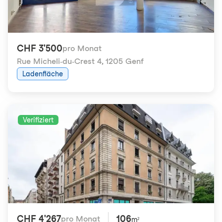
CHF 3'500
pro Monat
Rue Micheli-du-Crest 4
,
1205 Genf
Ladenfläche
Verifiziert
CHF 4'267
106
pro Monat
m²