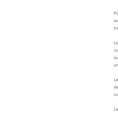
Po
me
tr
La
ca
au
un
Le
de
co
Le