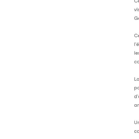
Ce
vi
G
C
l'
le
co
Lo
pa
d
a
Un
ca