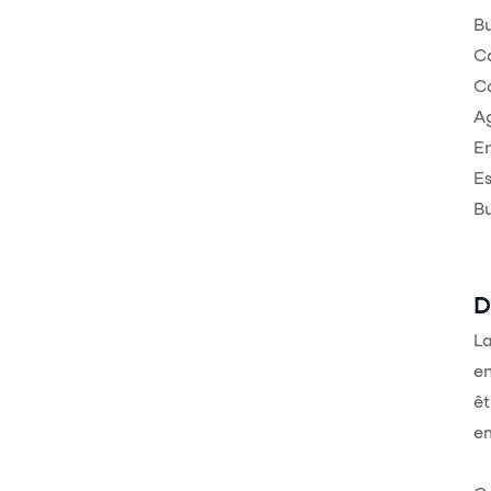
B
Ca
C
Ag
En
E
Bu
D
La
en
êt
e