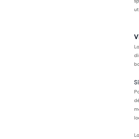
sp
ut
V
La
di
ba
Si
Po
dé
m
lo
La