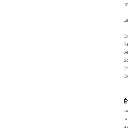
im
Le
Co
Re
Se
B
Ph
Ce
É
Le
la
av