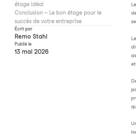
étage idéal
Le
Conclusion – Le bon étage pour le
de
succès de votre entreprise
se
Écrit par
Remo Stahl
L
Publié le
d
13 mai 2026
as
et
De
po
pr
qu
Un
l