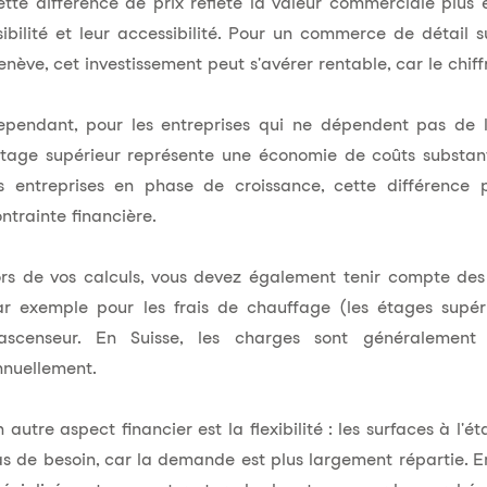
tte différence de prix reflète la valeur commerciale plus
sibilité et leur accessibilité. Pour un commerce de détail 
enève
, cet investissement peut s'avérer rentable, car le chiff
ependant, pour les entreprises qui ne dépendent pas de l
étage supérieur représente une économie de coûts substanti
s entreprises en phase de croissance, cette différence p
ntrainte financière.
rs de vos calculs, vous devez également tenir compte des c
r exemple pour les frais de chauffage (les étages supéri
'ascenseur. En Suisse, les charges sont généralemen
nnuellement.
 autre aspect financier est la flexibilité : les surfaces à l
s de besoin, car la demande est plus largement répartie. E