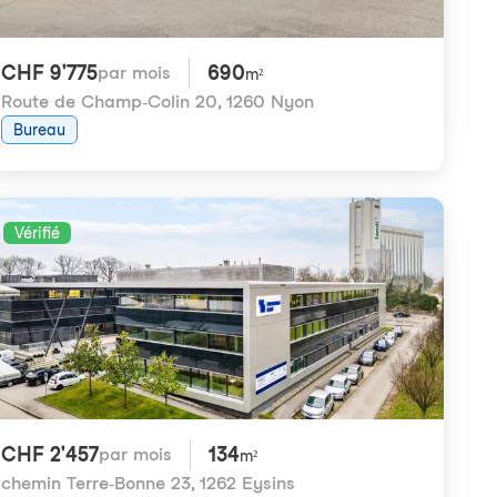
CHF 9'775
690
par mois
m²
Route de Champ-Colin 20
,
1260 Nyon
Bureau
Vérifié
CHF 2'457
134
par mois
m²
chemin Terre-Bonne 23
,
1262 Eysins