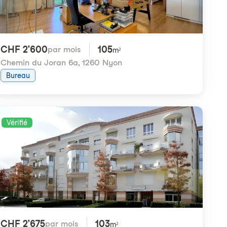
CHF 2'600
105
par mois
m²
Chemin du Joran 6a
,
1260 Nyon
Bureau
Vérifié
CHF 2'675
103
par mois
m²