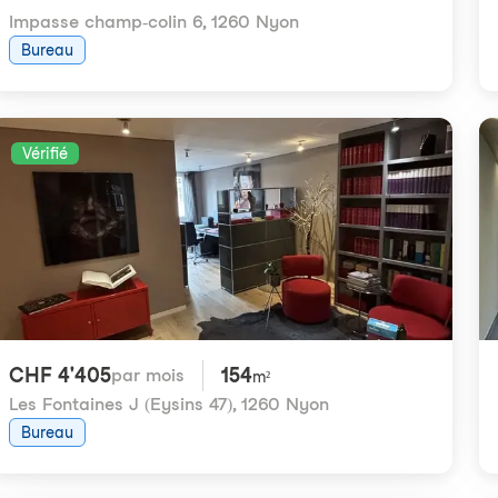
Impasse champ-colin 6
,
1260 Nyon
Bureau
Vérifié
CHF 4'405
154
par mois
m²
Les Fontaines J (Eysins 47)
,
1260 Nyon
Bureau