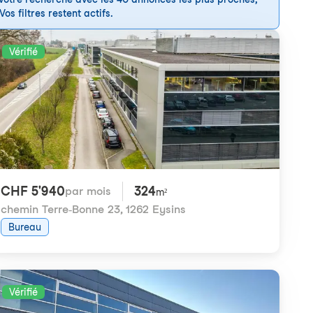
os filtres restent actifs.
Vérifié
CHF 5'940
324
par mois
m²
chemin Terre-Bonne 23
,
1262 Eysins
Bureau
Vérifié