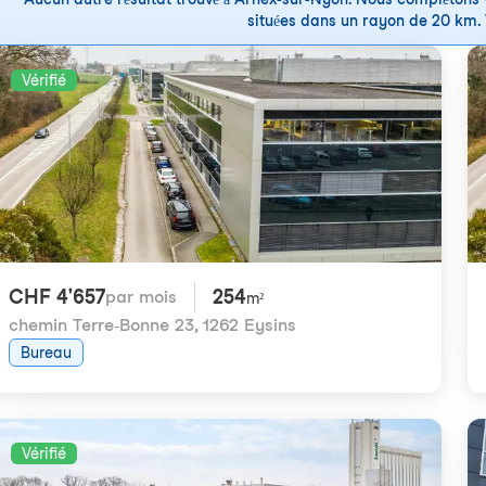
situées dans un rayon de 20 km. V
Vérifié
CHF 4'657
254
par mois
m²
chemin Terre-Bonne 23
,
1262 Eysins
Bureau
Vérifié