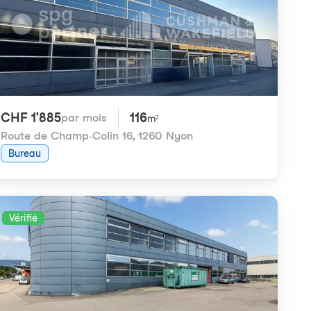
CHF 1'885
116
par mois
m²
Route de Champ-Colin 16
,
1260 Nyon
Bureau
Vérifié