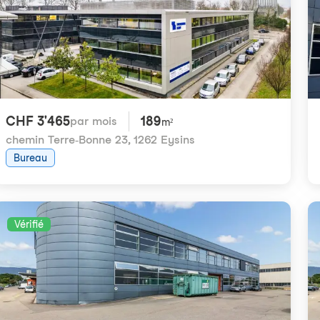
CHF 3'465
189
par mois
m²
chemin Terre-Bonne 23
,
1262 Eysins
Bureau
Vérifié