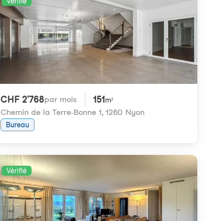
Vérifié
CHF 2'768
151
par mois
m²
Chemin de la Terre-Bonne 1
,
1260 Nyon
Bureau
Vérifié