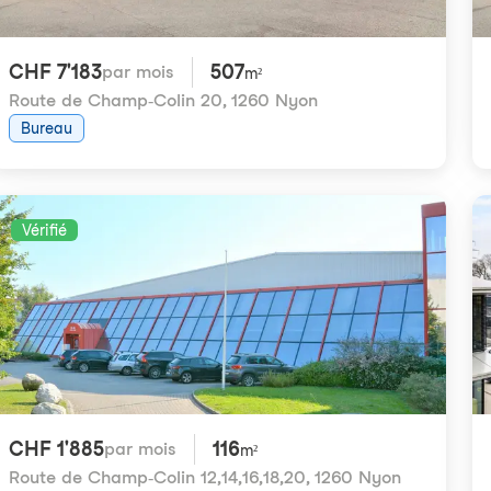
CHF 7'183
507
par mois
m²
Route de Champ-Colin 20
,
1260 Nyon
Bureau
Vérifié
CHF 1'885
116
par mois
m²
Route de Champ-Colin 12,14,16,18,20
,
1260 Nyon