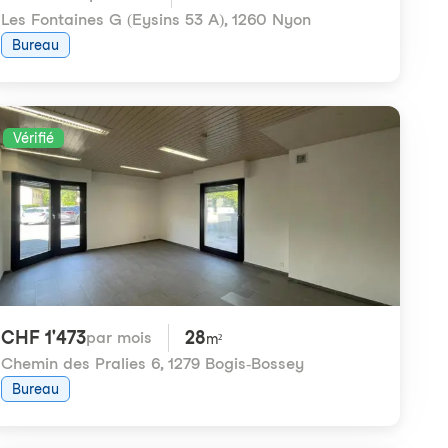
Les Fontaines G (Eysins 53 A)
,
1260 Nyon
Bureau
Vérifié
CHF 1'473
28
par mois
m²
Chemin des Pralies 6
,
1279 Bogis-Bossey
Bureau