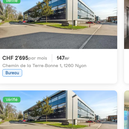
Vérifié
CHF 2'695
147
par mois
m²
Chemin de la Terre-Bonne 1
,
1260 Nyon
Bureau
Vérifié