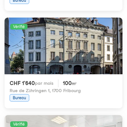
Bureau
Vérifié
CHF 1'640
100
par mois
m²
Rue de Zähringen 1
,
1700 Fribourg
Bureau
Vérifié