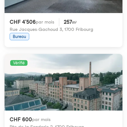
CHF 4'506
257
par mois
m²
Rue Jacques-Gachoud 3
,
1700 Fribourg
Bureau
Vérifié
CHF 600
par mois
Rte de la Fonderie 2
,
1700 Fribourg