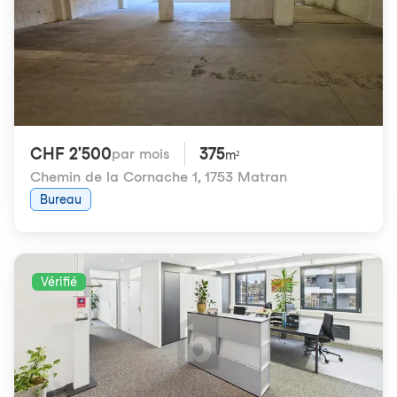
CHF 2'500
375
par mois
m²
Chemin de la Cornache 1
,
1753 Matran
Bureau
Vérifié