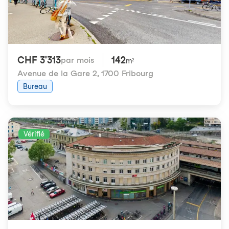
CHF 3'313
142
par mois
m²
Avenue de la Gare 2
,
1700 Fribourg
Bureau
Vérifié