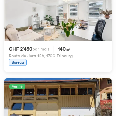
CHF 2'450
140
par mois
m²
Route du Jura 12A
,
1700 Fribourg
Bureau
Vérifié