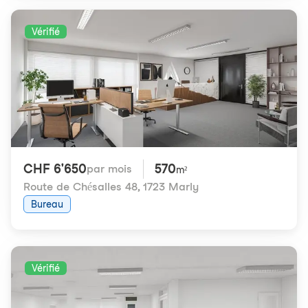
Vérifié
CHF 6'650
570
par mois
m²
Route de Chésalles 48
,
1723 Marly
Bureau
Vérifié