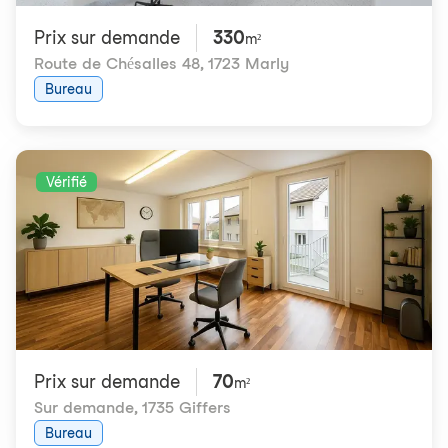
Prix ​​sur demande
330
m²
Route de Chésalles 48
,
1723 Marly
Bureau
Vérifié
Prix ​​sur demande
70
m²
Sur demande
,
1735 Giffers
Bureau