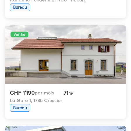
Bureau
Vérifié
CHF 1'190
71
par mois
m²
La Gare 1
,
1785 Cressier
Bureau