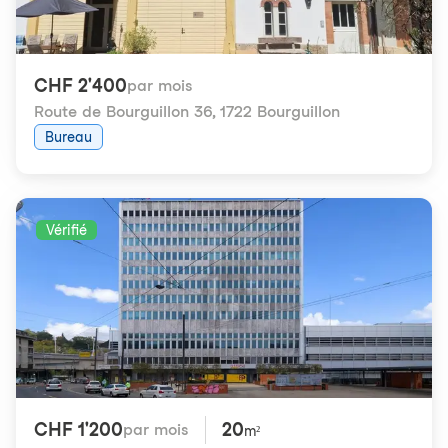
CHF 2'400
par mois
Route de Bourguillon 36
,
1722 Bourguillon
Bureau
Vérifié
CHF 1'200
20
par mois
m²