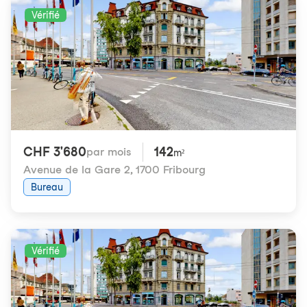
Vérifié
CHF 3'680
142
par mois
m²
Avenue de la Gare 2
,
1700 Fribourg
Bureau
Vérifié