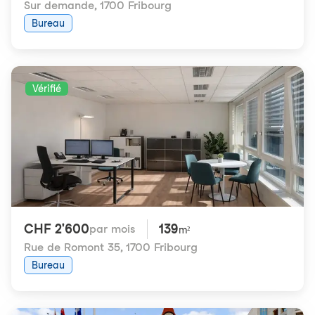
Sur demande
,
1700 Fribourg
Bureau
Vérifié
CHF 2'600
139
par mois
m²
Rue de Romont 35
,
1700 Fribourg
Bureau