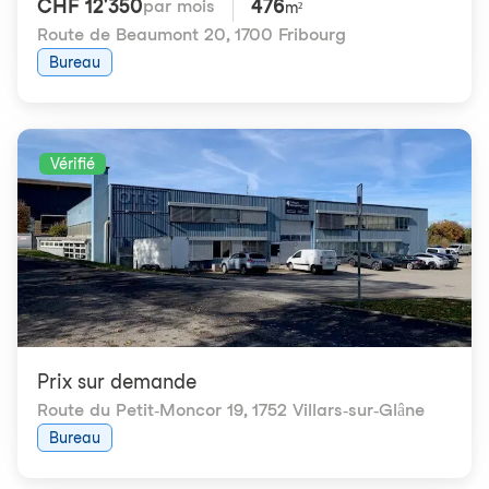
CHF 12'350
476
par mois
m²
Route de Beaumont 20
,
1700 Fribourg
Bureau
Vérifié
Prix ​​sur demande
Route du Petit-Moncor 19
,
1752 Villars-sur-Glâne
Bureau