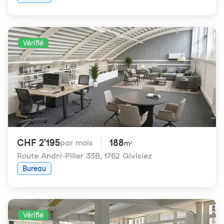
Vérifié
CHF 2'195
188
par mois
m²
Route André-Piller 33B
,
1762 Givisiez
Bureau
Vérifié