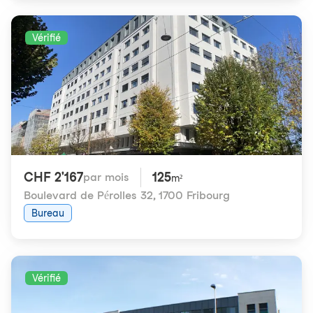
Vérifié
CHF 2'167
125
par mois
m²
Boulevard de Pérolles 32
,
1700 Fribourg
Bureau
Vérifié