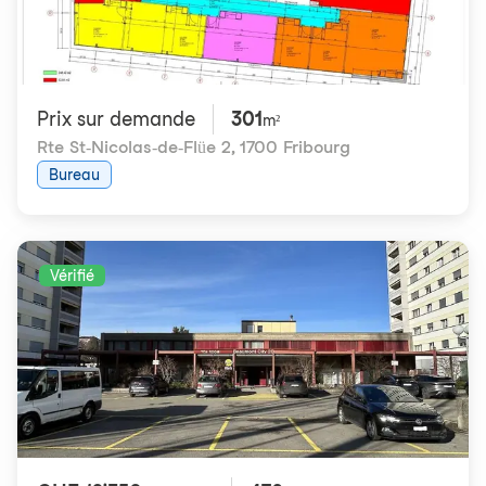
Prix ​​sur demande
301
m²
Rte St-Nicolas-de-Flüe 2
,
1700 Fribourg
Bureau
Vérifié