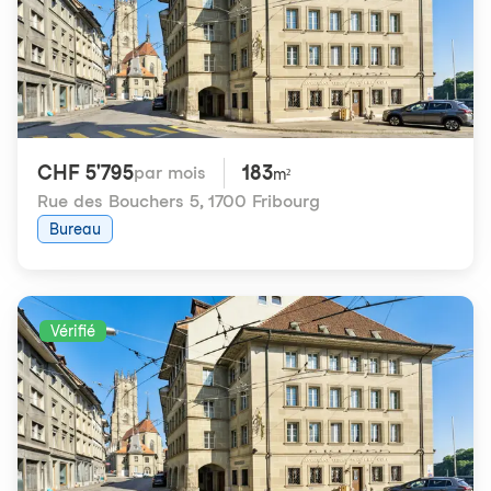
CHF 5'795
183
par mois
m²
Rue des Bouchers 5
,
1700 Fribourg
Bureau
Vérifié