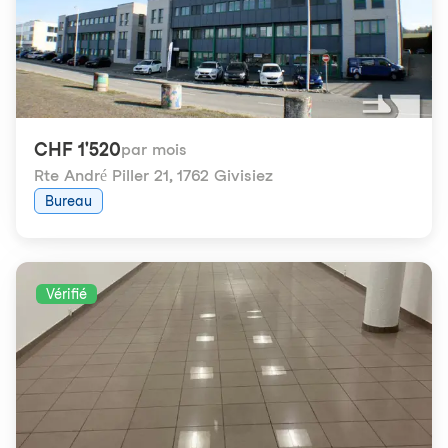
CHF 1'520
par mois
Rte André Piller 21
,
1762 Givisiez
Bureau
Vérifié