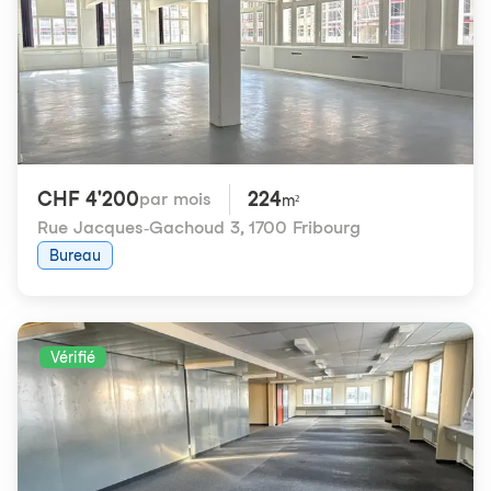
CHF 4'200
224
par mois
m²
Rue Jacques-Gachoud 3
,
1700 Fribourg
Bureau
Vérifié