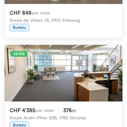
CHF 849
par mois
Route de Villars 13
,
1700 Fribourg
Bureau
Vérifié
CHF 4'385
376
par mois
m²
Route André-Piller 33B
,
1762 Givisiez
Bureau