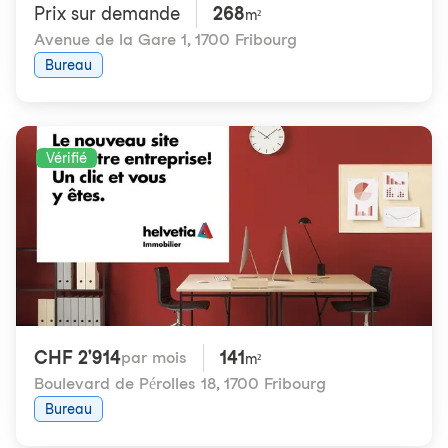
Prix ​​sur demande
268
m²
Avenue de la Gare 1
,
1700 Fribourg
Bureau
Vérifié
CHF 2'914
141
par mois
m²
Boulevard de Pérolles 18
,
1700 Fribourg
Bureau