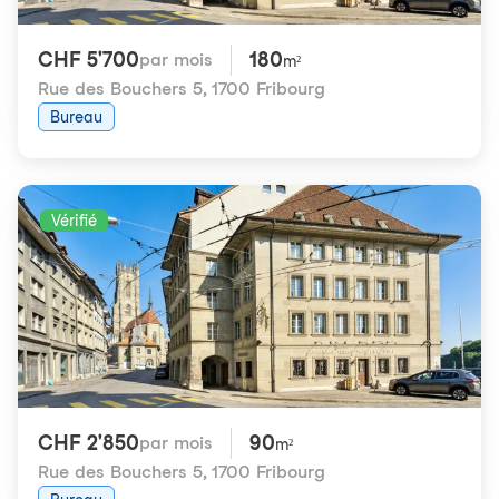
CHF 5'700
180
par mois
m²
Rue des Bouchers 5
,
1700 Fribourg
Bureau
Vérifié
CHF 2'850
90
par mois
m²
Rue des Bouchers 5
,
1700 Fribourg