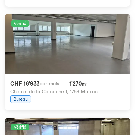
Vérifié
CHF 16'933
1'270
par mois
m²
Chemin de la Cornache 1
,
1753 Matran
Bureau
Vérifié