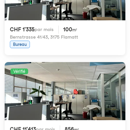
CHF 1'335
100
par mois
m²
Bernstrasse 41/43
,
3175 Flamatt
Bureau
Vérifié
CHF 11'413
856
par mois
m²