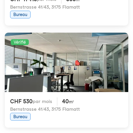
Bernstrasse 41/43
,
3175 Flamatt
Bureau
Vérifié
CHF 530
40
par mois
m²
Bernstrasse 41/43
,
3175 Flamatt
Bureau