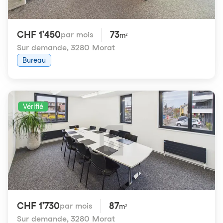
CHF 1'450
73
par mois
m²
Sur demande
,
3280 Morat
Bureau
Vérifié
CHF 1'730
87
par mois
m²
Sur demande
,
3280 Morat