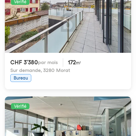
Vérifié
CHF 3'380
172
par mois
m²
Sur demande
,
3280 Morat
Bureau
Vérifié