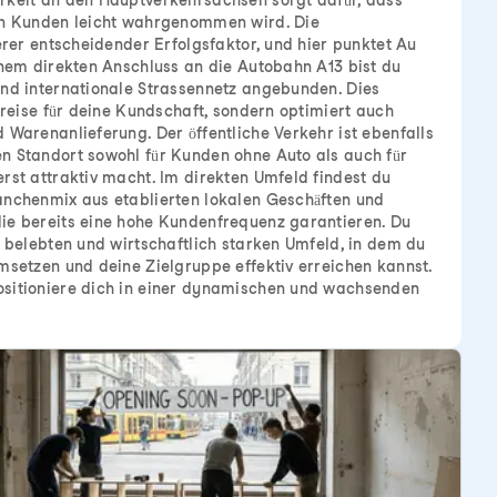
rkeit an den Hauptverkehrsachsen sorgt dafür, dass
en Kunden leicht wahrgenommen wird. Die
erer entscheidender Erfolgsfaktor, und hier punktet Au
inem direkten Anschluss an die Autobahn A13 bist du
und internationale Strassennetz angebunden. Dies
nreise für deine Kundschaft, sondern optimiert auch
 Warenanlieferung. Der öffentliche Verkehr ist ebenfalls
n Standort sowohl für Kunden ohne Auto als auch für
rst attraktiv macht. Im direkten Umfeld findest du
anchenmix aus etablierten lokalen Geschäften und
ie bereits eine hohe Kundenfrequenz garantieren. Du
m belebten und wirtschaftlich starken Umfeld, in dem du
msetzen und deine Zielgruppe effektiv erreichen kannst.
sitioniere dich in einer dynamischen und wachsenden