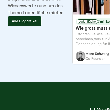
Wissenswerte rund um das
Thema Ladenfläche mieten.
Alle Blogartikel
Ladenfläche
7 min Le
Wie gross muss e
Erfahren Sie, wie Sie
berechnen, was zur V
Flächenplanung für I
Marc Schwery
Co-Founder