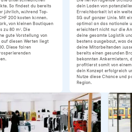
t die unterschiedlichen
Die hervorragende Sichtba
e. So findest du bereits
dein Laden von potenziell
 jährlich, während Top-
Erreichbarkeit ist ein weit
CHF 200 kosten können.
SG auf ganzer Linie. Mit e
ark, von kleinen Boutiquen
optimal an das nationale 
s zu 80 m². Die
erleichtert nicht nur die A
ine gute Vorstellung von
deine gesamte Logistik und
 auf diesen Werten liegt
bestens ausgebaut, was de
0. Diese fairen
deine Mitarbeitenden äusse
prosperierenden
bereits einen gesunden Br
gen.
bekannten Ankermietern, d
profitierst somit von eine
dein Konzept erfolgreich u
Nutze diese Chance und po
Region.