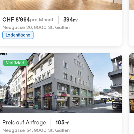
CHF 8'964
394
pro Monat
m²
Neugasse 26
,
9000 St. Gallen
Ladenfläche
Verifiziert
Preis auf Anfrage
103
m²
Neugasse 34
,
9000 St. Gallen