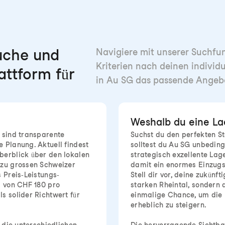
che und
Navigiere mit unserer Suchfunk
Kriterien nach deinen individ
attform für
in Au SG das passende Angebo
Weshalb du eine Lad
, sind transparente
Suchst du den perfekten St
 Planung. Aktuell findest
solltest du Au SG unbeding
berblick über den lokalen
strategisch exzellente Lag
 zu grossen Schweizer
damit ein enormes Einzugsg
 Preis-Leistungs-
Stell dir vor, deine zukün
s von CHF 180 pro
starken Rheintal, sondern
s solider Richtwert für
einmalige Chance, um die 
erheblich zu steigern.