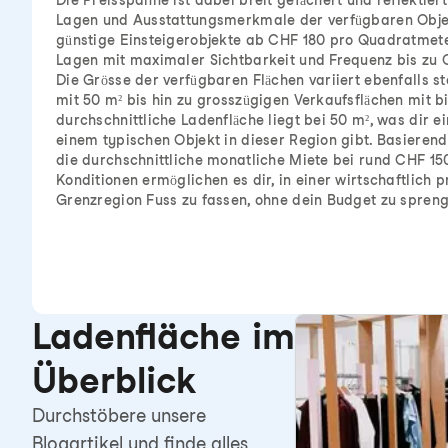
Die Preisspanne ist dabei breit gefächert und reflektier
Lagen und Ausstattungsmerkmale der verfügbaren Objekt
günstige Einsteigerobjekte ab CHF 180 pro Quadratmeter
Lagen mit maximaler Sichtbarkeit und Frequenz bis zu 
Die Grösse der verfügbaren Flächen variiert ebenfalls st
mit 50 m² bis hin zu grosszügigen Verkaufsflächen mit bi
durchschnittliche Ladenfläche liegt bei 50 m², was dir e
einem typischen Objekt in dieser Region gibt. Basierend
die durchschnittliche monatliche Miete bei rund CHF 150
Konditionen ermöglichen es dir, in einer wirtschaftlich 
Grenzregion Fuss zu fassen, ohne dein Budget zu spren
Ladenfläche im
Überblick
Durchstöbere unsere
Blogartikel und finde alles