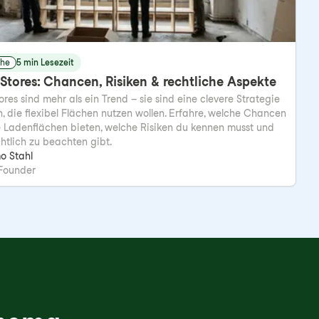
che
5 min Lesezeit
Stores: Chancen, Risiken & rechtliche Aspekte
res sind mehr als ein Trend – sie sind eine clevere Strategie
, die flexibel Flächen nutzen wollen. Erfahre, welche Chancen
 Ladenflächen bieten, welche Risiken du kennen musst und
htlich zu beachten gibt.
o Stahl
Founder