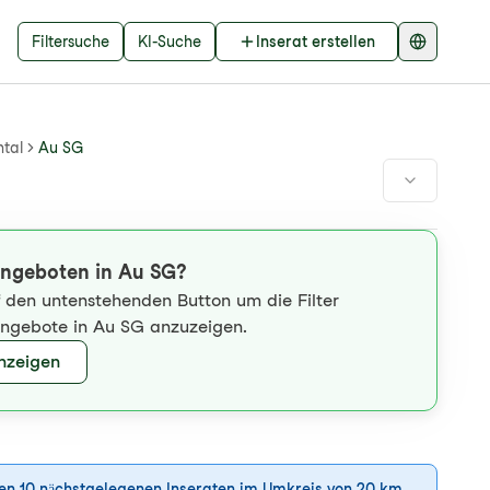
Filtersuche
KI-Suche
Inserat erstellen
ntal
Au SG
Angeboten in Au SG?
uf den untenstehenden Button um die Filter
Angebote in Au SG anzuzeigen.
anzeigen
den 10 nächstgelegenen Inseraten im Umkreis von 20 km.