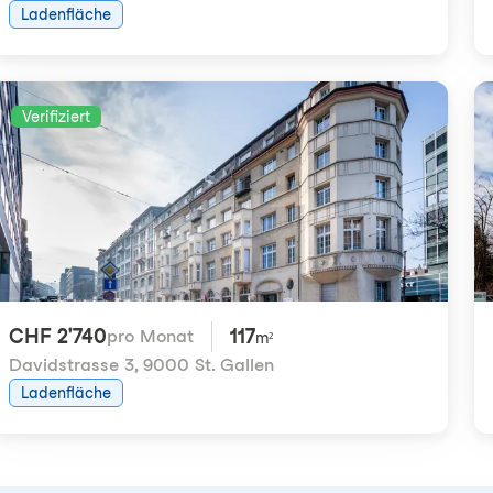
Ladenfläche
Verifiziert
CHF 2'740
117
pro Monat
m²
Davidstrasse 3
,
9000 St. Gallen
Ladenfläche