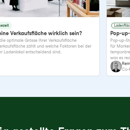
sezeit
Ladenflä
ine Verkaufsfläche wirklich sein?
Pop-up-
 die optimale Grösse Ihrer Verkaufsfläche
Pop-up-Sto
erkaufsfläche zählt und welche Faktoren bei der
für Marken
hr Ladenlokal entscheidend sind.
temporäre
was es rec
Rem
Co-