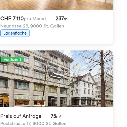
CHF 7'110
237
pro Monat
m²
Neugasse 26
,
9000 St. Gallen
Ladenfläche
Verifiziert
Preis auf Anfrage
75
m²
Poststrasse 17
,
9000 St. Gallen