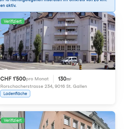
en aktiv.
Verifiziert
CHF 1'500
130
pro Monat
m²
Rorschacherstrasse 234
,
9016 St. Gallen
Ladenfläche
Verifiziert