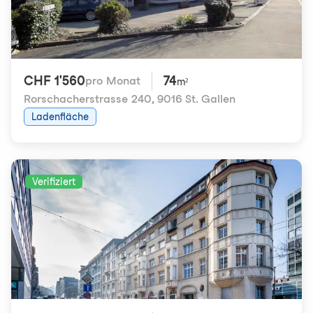
CHF 1'560
74
pro Monat
m²
Rorschacherstrasse 240
,
9016 St. Gallen
Ladenfläche
Verifiziert