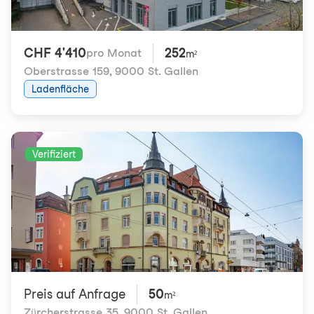
CHF 4'410
252
pro Monat
m²
Oberstrasse 159
,
9000 St. Gallen
Ladenfläche
Verifiziert
Preis auf Anfrage
50
m²
Zürcherstrasse 35
,
9000 St. Gallen