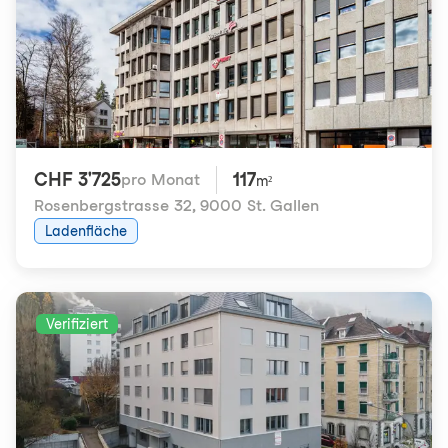
CHF 3'725
117
pro Monat
m²
Rosenbergstrasse 32
,
9000 St. Gallen
Ladenfläche
Verifiziert