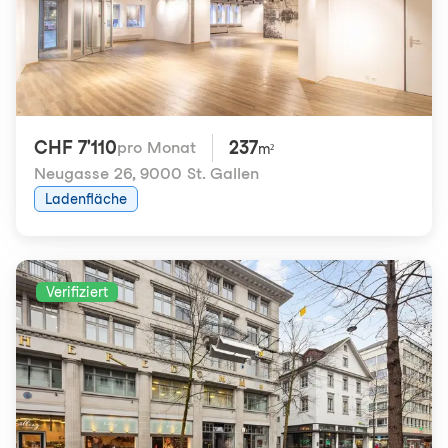
CHF 7'110
237
pro Monat
m²
Neugasse 26
,
9000 St. Gallen
Ladenfläche
Verifiziert