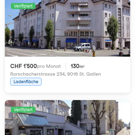
Verifiziert
CHF 1'500
130
pro Monat
m²
Rorschacherstrasse 234
,
9016 St. Gallen
Ladenfläche
Verifiziert