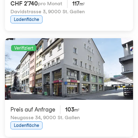
CHF 2'740
117
pro Monat
m²
Davidstrasse 3
,
9000 St. Gallen
Ladenfläche
Verifiziert
Preis auf Anfrage
103
m²
Neugasse 34
,
9000 St. Gallen
Ladenfläche