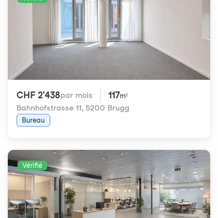
CHF 2'438
117
par mois
m²
Bahnhofstrasse 11
,
5200 Brugg
Bureau
Vérifié