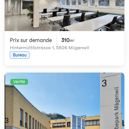
Prix ​​sur demande
310
m²
Hintermättlistrasse 1
,
5506 Mägenwil
Bureau
Vérifié