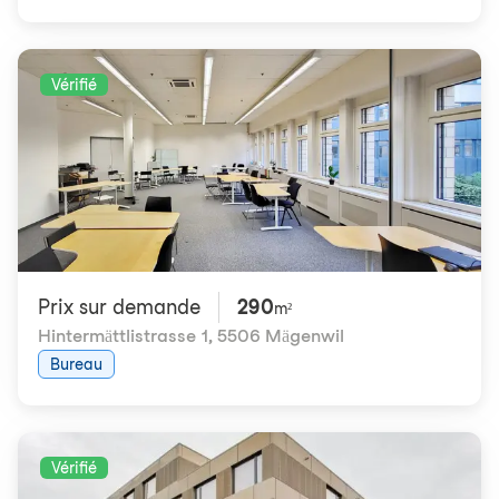
Vérifié
Prix ​​sur demande
290
m²
Hintermättlistrasse 1
,
5506 Mägenwil
Bureau
Vérifié