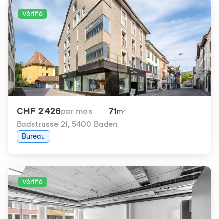
Vérifié
CHF 2'426
71
par mois
m²
Badstrasse 21
,
5400 Baden
Bureau
Vérifié