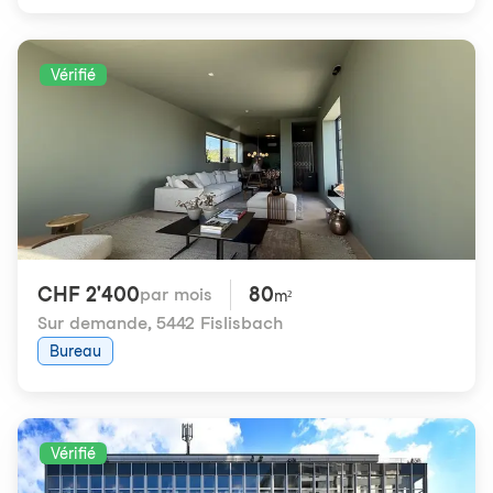
Vérifié
CHF 2'400
80
par mois
m²
Sur demande
,
5442 Fislisbach
Bureau
Vérifié