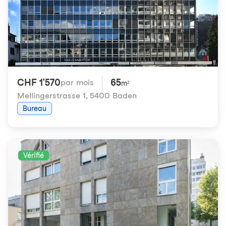
CHF 1'570
65
par mois
m²
Mellingerstrasse 1
,
5400 Baden
Bureau
Vérifié