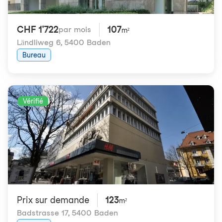
CHF 1'722
107
par mois
m²
Ländliweg 6
,
5400 Baden
Bureau
Vérifié
Prix ​​sur demande
123
m²
Badstrasse 17
,
5400 Baden