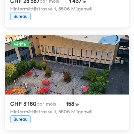
CHF 25'387
1'437
par mois
m²
Hintermättlistrasse 1
,
5506 Mägenwil
Bureau
Vérifié
CHF 3'160
158
par mois
m²
Hintermättlistrasse 1
,
5506 Mägenwil
Bureau