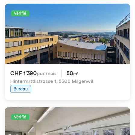
Vérifié
CHF 1'390
50
par mois
m²
Hintermättlistrasse 1
,
5506 Mägenwil
Bureau
Vérifié