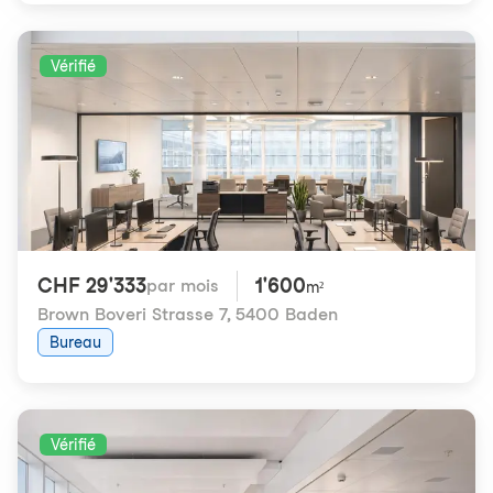
Vérifié
CHF 29'333
1'600
par mois
m²
Brown Boveri Strasse 7
,
5400 Baden
Bureau
Vérifié