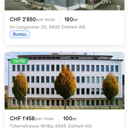
CHF 2'850
190
par mois
m²
Im Langacker 20
,
5405 Dattwil AG
Bureau
Vérifié
CHF 1'458
100
par mois
m²
Täfernstrasse 16/16a
,
5405 Dattwil AG