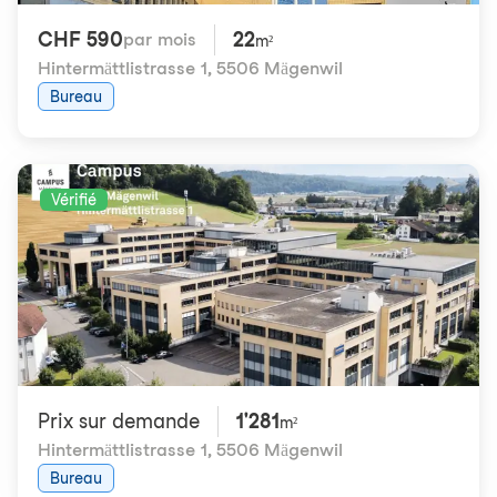
CHF 590
22
par mois
m²
Hintermättlistrasse 1
,
5506 Mägenwil
Bureau
Vérifié
Prix ​​sur demande
1'281
m²
Hintermättlistrasse 1
,
5506 Mägenwil
Bureau