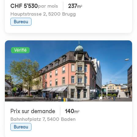
CHF 5'530
237
par mois
m²
Hauptstrasse 2
,
5200 Brugg
Bureau
Vérifié
Prix ​​sur demande
140
m²
Bahnhofplatz 7
,
5400 Baden
Bureau