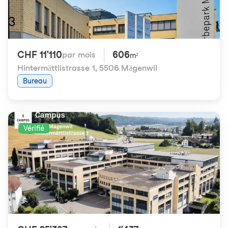
CHF 11'110
606
par mois
m²
Hintermättlistrasse 1
,
5506 Mägenwil
Bureau
Vérifié