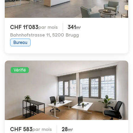
CHF 11'083
341
par mois
m²
Bahnhofstrasse 11
,
5200 Brugg
Bureau
Vérifié
CHF 583
28
par mois
m²