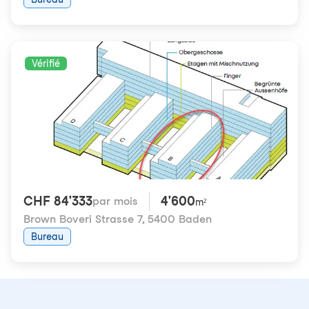
Vérifié
CHF 84'333
4'600
par mois
m²
Brown Boveri Strasse 7
,
5400 Baden
Bureau