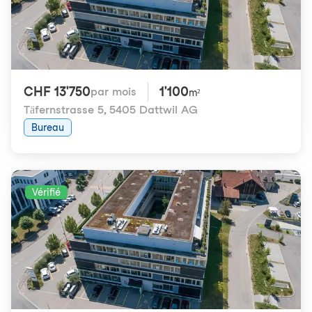
CHF 13'750
1'100
par mois
m²
Täfernstrasse 5
,
5405 Dattwil AG
Bureau
Vérifié