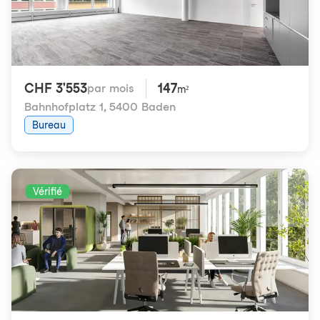
CHF 3'553
147
par mois
m²
Bahnhofplatz 1
,
5400 Baden
Bureau
Vérifié