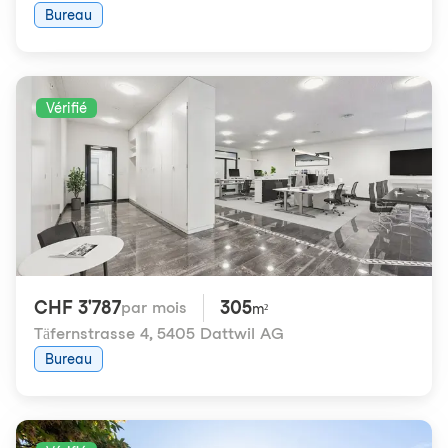
Bureau
Vérifié
CHF 3'787
305
par mois
m²
Täfernstrasse 4
,
5405 Dattwil AG
Bureau