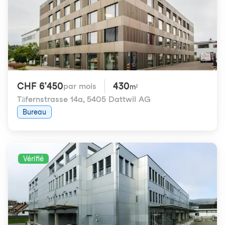
CHF 6'450
430
par mois
m²
Täfernstrasse 14a
,
5405 Dattwil AG
Bureau
Vérifié