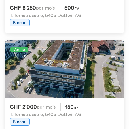
CHF 6'250
500
par mois
m²
Täfernstrasse 5
,
5405 Dattwil AG
Bureau
Vérifié
CHF 2'000
150
par mois
m²
Täfernstrasse 5
,
5405 Dattwil AG
Bureau