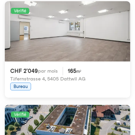
Vérifié
CHF 2'049
165
par mois
m²
Täfernstrasse 4
,
5405 Dattwil AG
Bureau
Vérifié