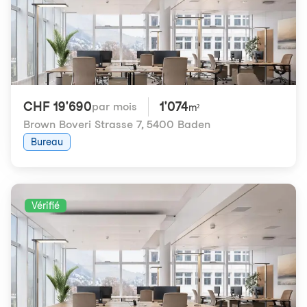
CHF 19'690
1'074
par mois
m²
Brown Boveri Strasse 7
,
5400 Baden
Bureau
Vérifié