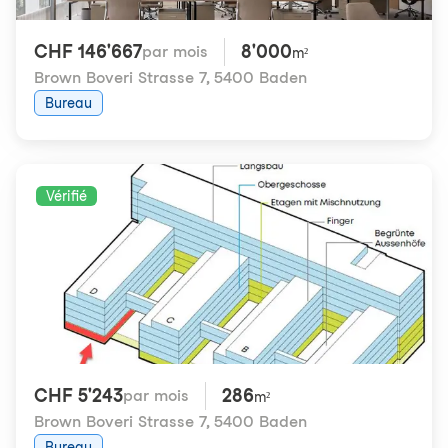
CHF 146'667
8'000
par mois
m²
Brown Boveri Strasse 7
,
5400 Baden
Bureau
Vérifié
CHF 5'243
286
par mois
m²
Brown Boveri Strasse 7
,
5400 Baden
Bureau