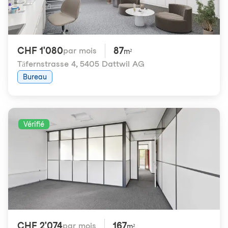
CHF 1'080
87
par mois
m²
Täfernstrasse 4
,
5405 Dattwil AG
Bureau
Vérifié
CHF 2'074
167
par mois
m²