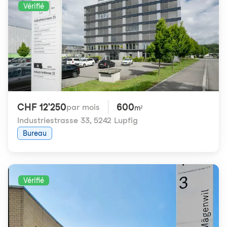
Vérifié
CHF 12'250
600
par mois
m²
Industriestrasse 33
,
5242 Lupfig
Bureau
Vérifié