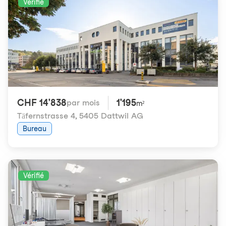
Vérifié
CHF 14'838
1'195
par mois
m²
Täfernstrasse 4
,
5405 Dattwil AG
Bureau
Vérifié